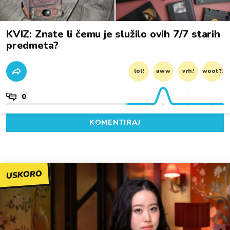
KVIZ: Znate li čemu je služilo ovih 7/7 starih
predmeta?
lol!
aww
vrh!
woot?!
0
KOMENTIRAJ
USKORO