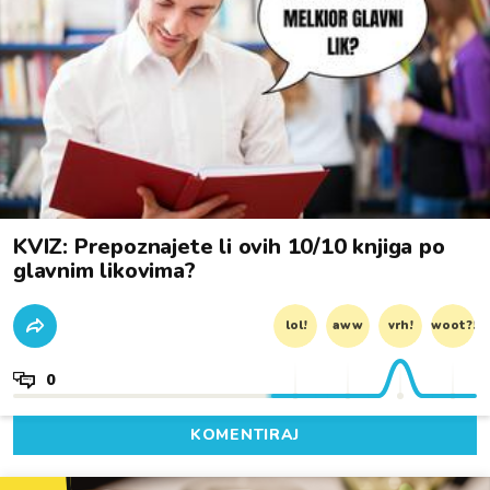
KVIZ: Prepoznajete li ovih 10/10 knjiga po
glavnim likovima?
lol!
aww
vrh!
woot?!
0
KOMENTIRAJ