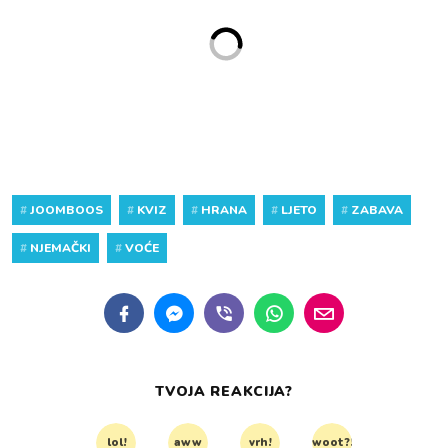
#
JOOMBOOS
#
KVIZ
#
HRANA
#
LJETO
#
ZABAVA
#
NJEMAČKI
#
VOĆE
TVOJA REAKCIJA?
lol!
aww
vrh!
woot?!