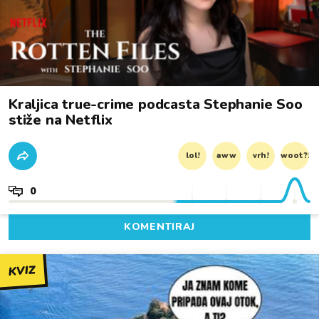
Kraljica true-crime podcasta Stephanie Soo
stiže na Netflix
lol!
aww
vrh!
woot?!
0
KOMENTIRAJ
KVIZ