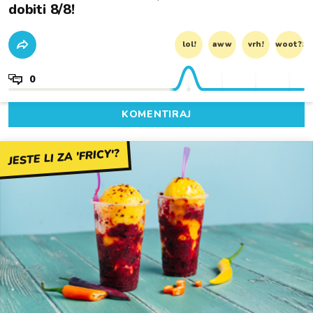
dobiti 8/8!
lol!
aww
vrh!
woot?!
0
KOMENTIRAJ
JESTE LI ZA 'FRICY'?