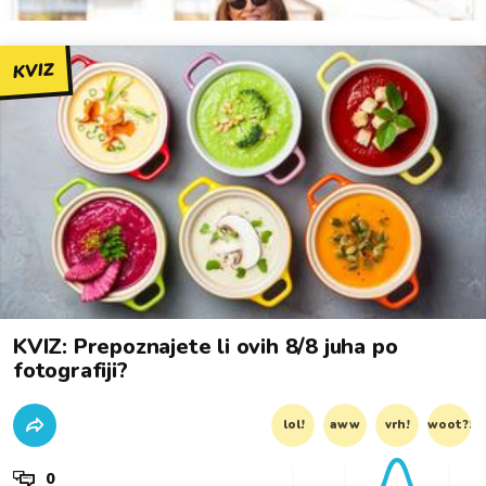
KVIZ
KVIZ: Prepoznajete li ovih 8/8 juha po
fotografiji?
lol!
aww
vrh!
woot?!
0