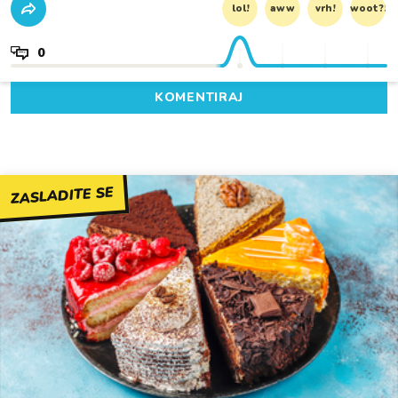
lol!
aww
vrh!
woot?!
0
KOMENTIRAJ
ZASLADITE SE