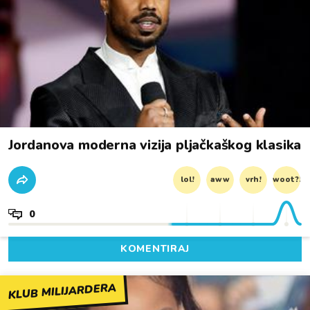
Jordanova moderna vizija pljačkaškog klasika
lol!
aww
vrh!
woot?!
0
KOMENTIRAJ
KLUB MILIJARDERA