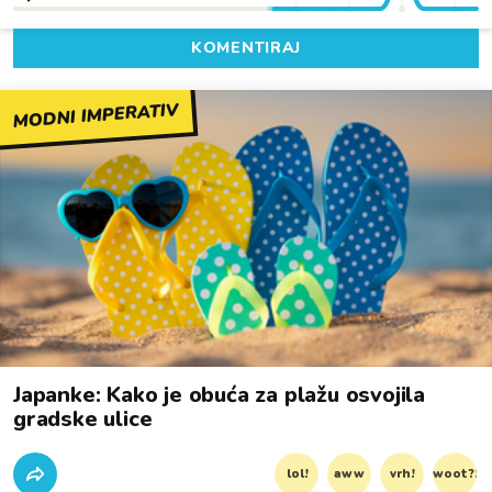
KOMENTIRAJ
MODNI IMPERATIV
Japanke: Kako je obuća za plažu osvojila
gradske ulice
lol!
aww
vrh!
woot?!