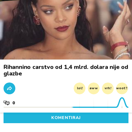
Rihannino carstvo od 1,4 mlrd. dolara nije od
glazbe
lol!
aww
vrh!
woot?!
0
KOMENTIRAJ