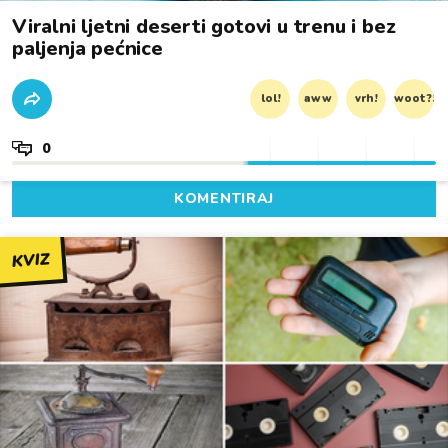
Viralni ljetni deserti gotovi u trenu i bez
paljenja pećnice
lol!
aww
vrh!
woot?!
0
KOMENTIRAJ
KVIZ