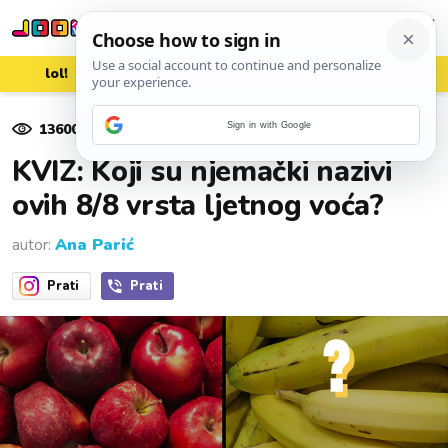
lol!
aww
vrh!
woot?!
13600
pregleda
Sign in with Google
18. srpnja 2025.
KVIZ: Koji su njemački nazivi
ovih 8/8 vrsta ljetnog voća?
autor:
Ana Parić
Prati
Prati