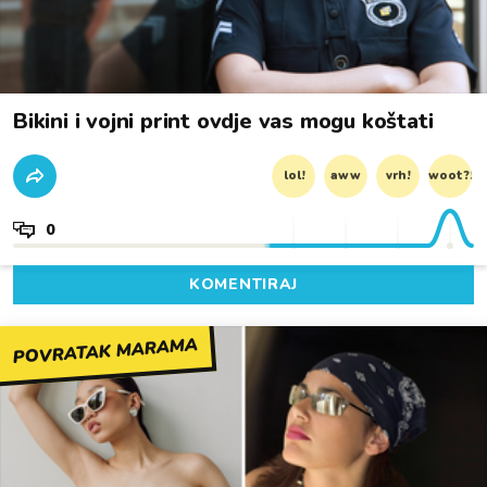
Bikini i vojni print ovdje vas mogu koštati
lol!
aww
vrh!
woot?!
0
KOMENTIRAJ
POVRATAK MARAMA