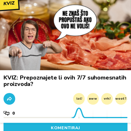
KVIZ
KVIZ: Prepoznajete li ovih 7/7 suhomesnatih
proizvoda?
lol!
aww
vrh!
woot?!
0
KOMENTIRAJ