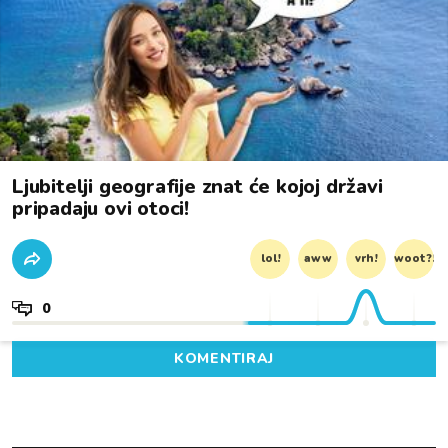
Ljubitelji geografije znat će kojoj državi
pripadaju ovi otoci!
lol!
aww
vrh!
woot?!
0
KOMENTIRAJ