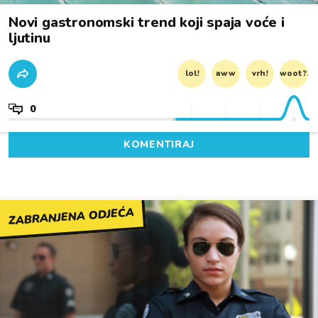
Novi gastronomski trend koji spaja voće i
ljutinu
lol!
aww
vrh!
woot?!
0
KOMENTIRAJ
ZABRANJENA ODJEĆA