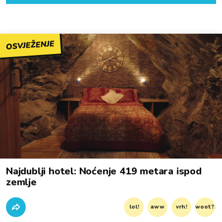
OSVJEŽENJE
Najdublji hotel: Noćenje 419 metara ispod
zemlje
lol!
aww
vrh!
woot?!