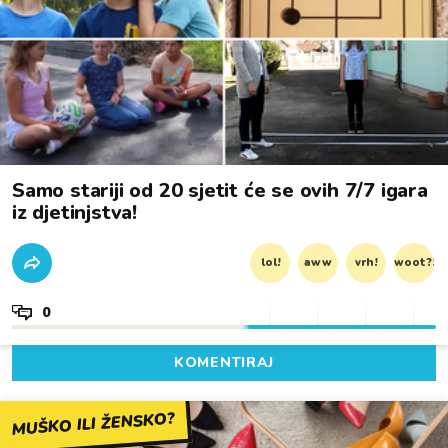
Samo stariji od 20 sjetit će se ovih 7/7 igara
iz djetinjstva!
lol!
aww
vrh!
woot?!
0
KOMENTIRAJ
MUŠKO ILI ŽENSKO?