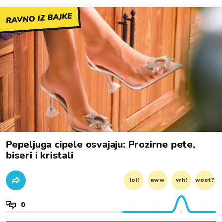
RAVNO IZ BAJKE
Pepeljuga cipele osvajaju: Prozirne pete,
biseri i kristali
lol!
aww
vrh!
woot?!
0