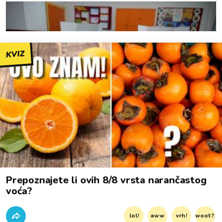
KVIZ
Prepoznajete li ovih 8/8 vrsta narančastog
voća?
lol!
aww
vrh!
woot?!