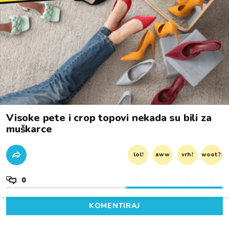
Visoke pete i crop topovi nekada su bili za
muškarce
lol!
aww
vrh!
woot?!
0
KOMENTIRAJ