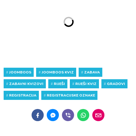
#
JOOMBOOS
#
JOOMBOOS KVIZ
#
ZABAVA
#
ZABAVNI KVIZOVI
#
RIJEŠI
#
RIJEŠI KVIZ
#
GRADOVI
#
REGISTRACIJA
#
REGISTRACIJSKE OZNAKE