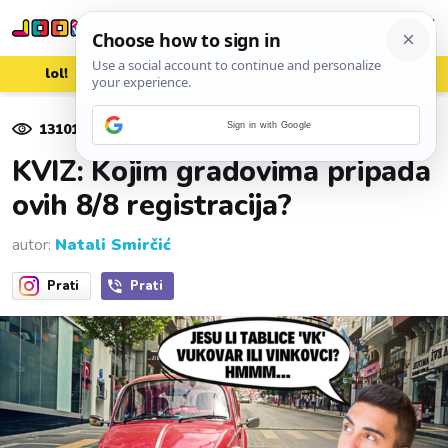
lol!
aww
vrh!
woot?!
13101
pregleda
Sign in with Google
01. travnja 2025.
KVIZ: Kojim gradovima pripada
ovih 8/8 registracija?
autor:
Natali Smirčić
Prati
Prati