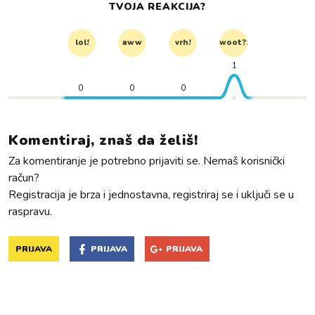
TVOJA REAKCIJA?
lol!
aww
vrh!
woot?!
1
0
0
0
Komentiraj, znaš da želiš!
Za komentiranje je potrebno prijaviti se. Nemaš korisnički
račun?
Registracija je brza i jednostavna, registriraj se i uključi se u
raspravu.
PRIJAVA
PRIJAVA
PRIJAVA