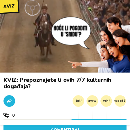
KVIZ
KVIZ: Prepoznajete li ovih 7/7 kulturnih
događaja?
lol!
aww
vrh!
woot?!
0
KOMENTIRAJ