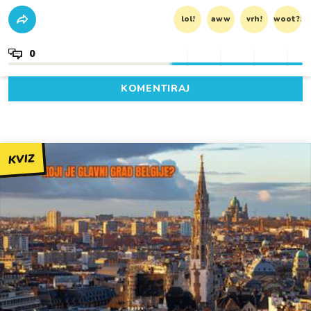
lol!
aww
vrh!
woot?!
0
KOMENTIRAJ
KVIZ