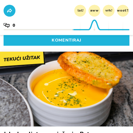
lol!
aww
vrh!
woot?!
0
KOMENTIRAJ
TEKUĆI UŽITAK