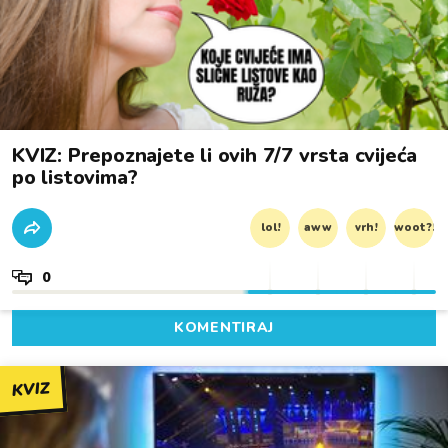
KVIZ: Prepoznajete li ovih 7/7 vrsta cvijeća
po listovima?
lol!
aww
vrh!
woot?!
0
KOMENTIRAJ
KVIZ