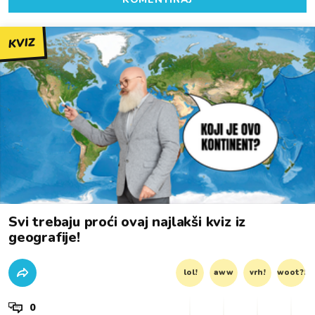
KVIZ
Svi trebaju proći ovaj najlakši kviz iz
geografije!
lol!
aww
vrh!
woot?!
0