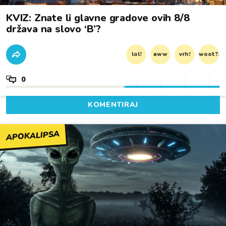
KVIZ: Znate li glavne gradove ovih 8/8
država na slovo ‘B’?
lol!
aww
vrh!
woot?!
0
KOMENTIRAJ
APOKALIPSA