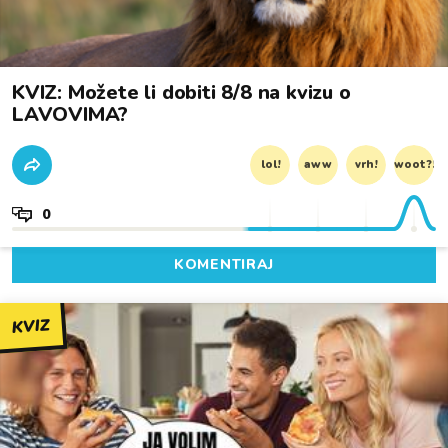
KVIZ: Možete li dobiti 8/8 na kvizu o
LAVOVIMA?
lol!
aww
vrh!
woot?!
0
KOMENTIRAJ
KVIZ