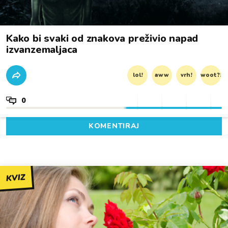
Kako bi svaki od znakova preživio napad
izvanzemaljaca
lol!
aww
vrh!
woot?!
0
KOMENTIRAJ
KVIZ