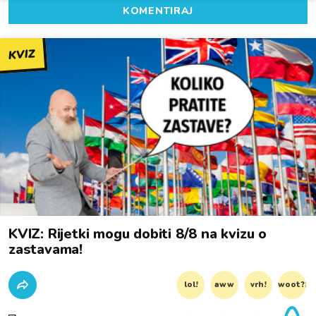
KOMENTIRAJ
KVIZ
KVIZ: Rijetki mogu dobiti 8/8 na kvizu o
zastavama!
lol!
aww
vrh!
woot?!