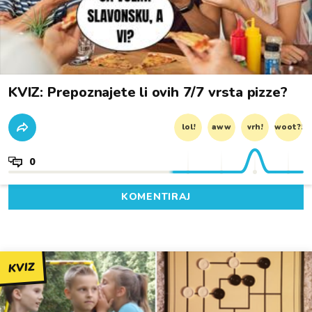
KVIZ: Prepoznajete li ovih 7/7 vrsta pizze?
lol!
aww
vrh!
woot?!
0
KOMENTIRAJ
KVIZ