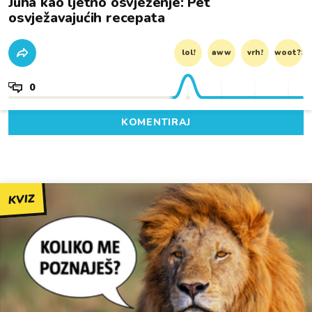
Juha kao ljetno osvježenje: Pet
osvježavajućih recepata
lol!
aww
vrh!
woot?!
0
KOMENTIRAJ
KVIZ