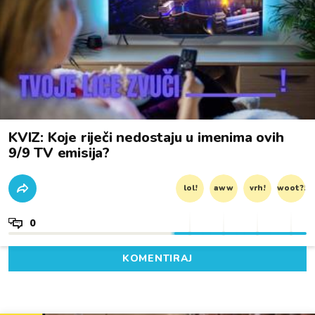
KVIZ: Koje riječi nedostaju u imenima ovih
9/9 TV emisija?
lol!
aww
vrh!
woot?!
0
KOMENTIRAJ