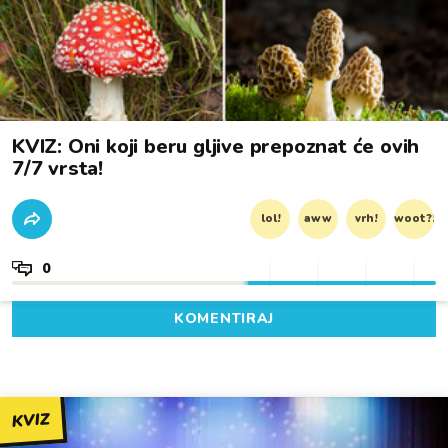
KVIZ: Oni koji beru gljive prepoznat će ovih
7/7 vrsta!
lol!
aww
vrh!
woot?!
0
KOMENTIRAJ
KVIZ