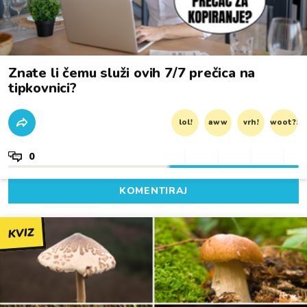
Znate li čemu služi ovih 7/7 prečica na
tipkovnici?
lol!
aww
vrh!
woot?!
0
KOMENTIRAJ
KVIZ