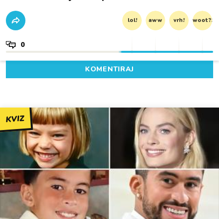
lol!
aww
vrh!
woot?!
0
KOMENTIRAJ
KVIZ