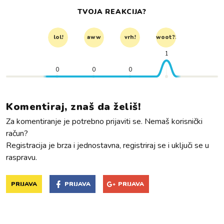
TVOJA REAKCIJA?
lol!
aww
vrh!
woot?!
1
0
0
0
Komentiraj, znaš da želiš!
Za komentiranje je potrebno prijaviti se. Nemaš korisnički
račun?
Registracija je brza i jednostavna, registriraj se i uključi se u
raspravu.
PRIJAVA
PRIJAVA
PRIJAVA