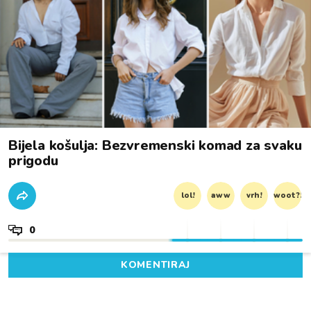
Bijela košulja: Bezvremenski komad za svaku
prigodu
lol!
aww
vrh!
woot?!
0
KOMENTIRAJ