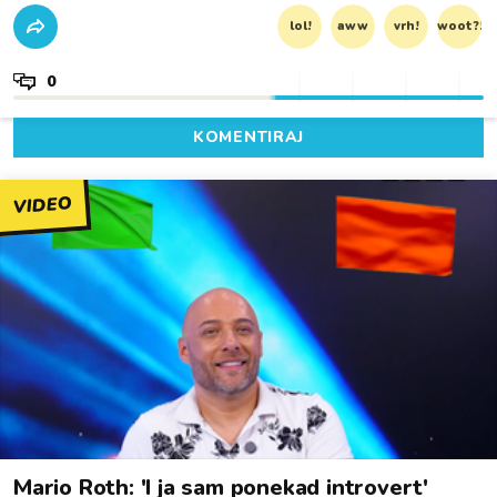
lol!
aww
vrh!
woot?!
0
KOMENTIRAJ
VIDEO
Mario Roth: 'I ja sam ponekad introvert'