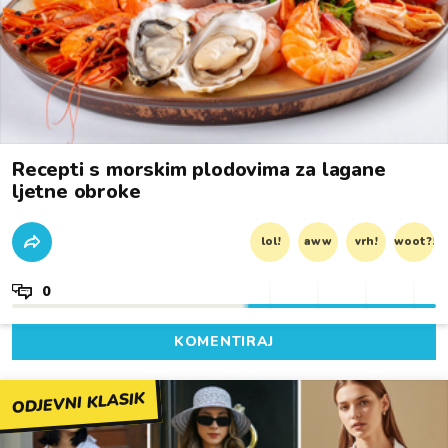
Recepti s morskim plodovima za lagane
ljetne obroke
lol!
aww
vrh!
woot?!
0
KOMENTIRAJ
ODJEVNI KLASIK