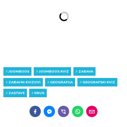
#
JOOMBOOS
#
JOOMBOOS KVIZ
#
ZABAVA
#
ZABAVNI KVIZOVI
#
GEOGRAFIJA
#
GEOGRAFSKI KVIZ
#
ZASTAVE
#
KRUG