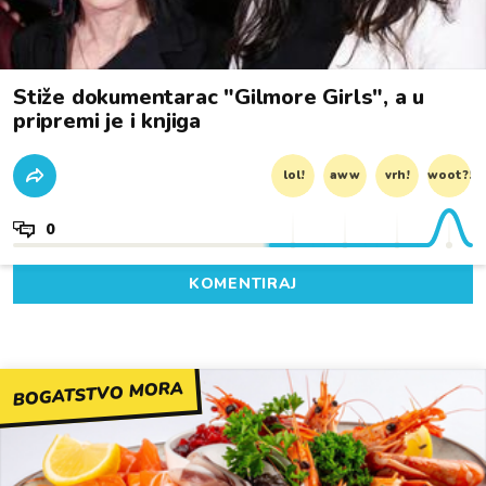
Stiže dokumentarac "Gilmore Girls", a u
pripremi je i knjiga
lol!
aww
vrh!
woot?!
0
KOMENTIRAJ
BOGATSTVO MORA