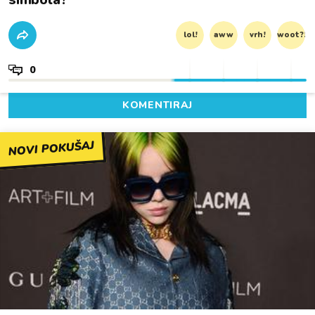
lol!
aww
vrh!
woot?!
0
KOMENTIRAJ
NOVI POKUŠAJ