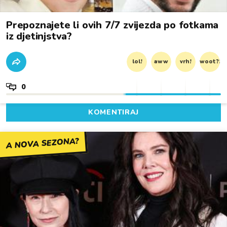
Prepoznajete li ovih 7/7 zvijezda po fotkama
iz djetinjstva?
lol!
aww
vrh!
woot?!
0
KOMENTIRAJ
A NOVA SEZONA?