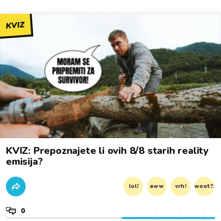
KVIZ
KVIZ: Prepoznajete li ovih 8/8 starih reality
emisija?
lol!
aww
vrh!
woot?!
0