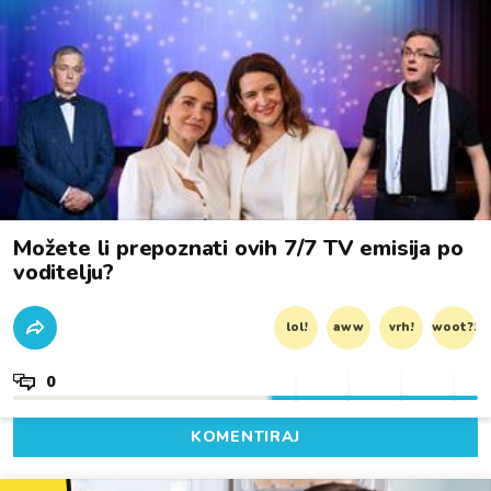
Možete li prepoznati ovih 7/7 TV emisija po
voditelju?
lol!
aww
vrh!
woot?!
0
KOMENTIRAJ