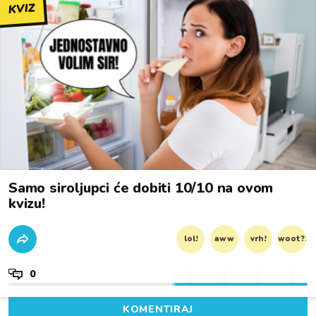
KVIZ
Samo siroljupci će dobiti 10/10 na ovom
kvizu!
lol!
aww
vrh!
woot?!
0
KOMENTIRAJ