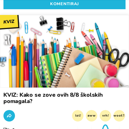
KOMENTIRAJ
KVIZ
KVIZ: Kako se zove ovih 8/8 školskih
pomagala?
lol!
aww
vrh!
woot?!