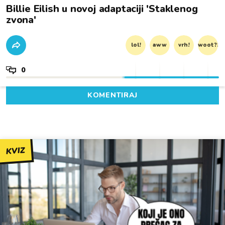
Billie Eilish u novoj adaptaciji 'Staklenog
zvona'
lol!
aww
vrh!
woot?!
0
KOMENTIRAJ
KVIZ