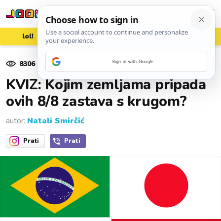
lol!
aww
vrh!
woot?!
8306
pregleda
Sign in with Google
02. rujna 2025.
KVIZ: Kojim zemljama pripada
ovih 8/8 zastava s krugom?
autor:
Natali Smirčić
Prati
Prati