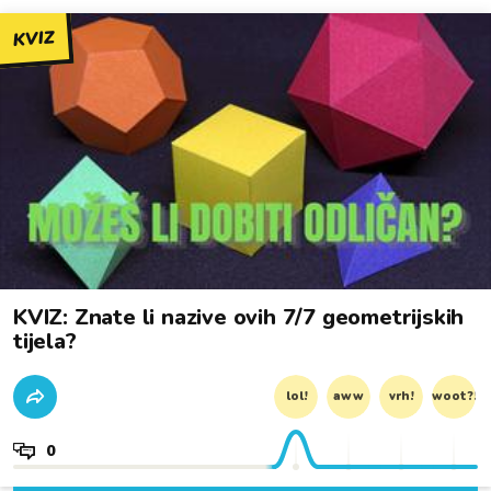
KVIZ
KVIZ: Znate li nazive ovih 7/7 geometrijskih
tijela?
lol!
aww
vrh!
woot?!
0