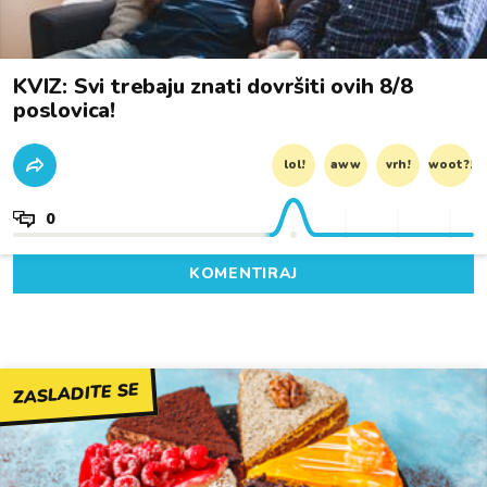
KVIZ: Svi trebaju znati dovršiti ovih 8/8
poslovica!
lol!
aww
vrh!
woot?!
0
KOMENTIRAJ
ZASLADITE SE