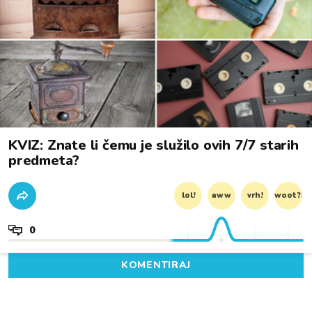
KVIZ: Znate li čemu je služilo ovih 7/7 starih
predmeta?
lol!
aww
vrh!
woot?!
0
KOMENTIRAJ