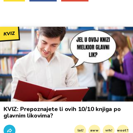
KVIZ
KVIZ: Prepoznajete li ovih 10/10 knjiga po
glavnim likovima?
lol!
aww
vrh!
woot?!