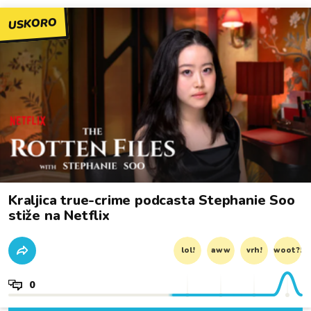
USKORO
Kraljica true-crime podcasta Stephanie Soo
stiže na Netflix
lol!
aww
vrh!
woot?!
0