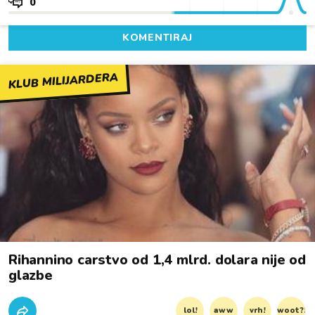
0
KOMENTIRAJ
KLUB MILIJARDERA
Rihannino carstvo od 1,4 mlrd. dolara nije od
glazbe
lol!
aww
vrh!
woot?!