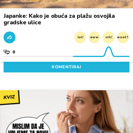
Japanke: Kako je obuća za plažu osvojila
gradske ulice
lol!
aww
vrh!
woot?!
0
KOMENTIRAJ
KVIZ