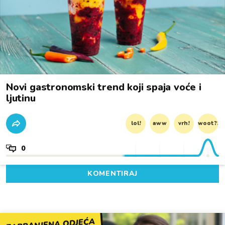
Novi gastronomski trend koji spaja voće i
ljutinu
lol!
aww
vrh!
woot?!
0
KOMENTIRAJ
ZABRANJENA ODJEĆA