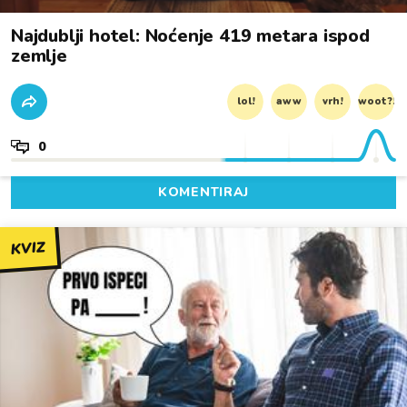
Najdublji hotel: Noćenje 419 metara ispod
zemlje
lol!
aww
vrh!
woot?!
0
KOMENTIRAJ
KVIZ