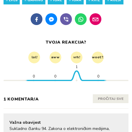
TVOJA REAKCIJA?
lol!
aww
vrh!
woot?!
1
0
0
0
1 KOMENTAR/A
PROČITAJ SVE
Važna obavijest
Sukladno članku 94. Zakona o elektroničkim medijima,