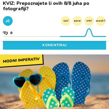
KVIZ: Prepoznajete li ovih 8/8 juha po
fotografiji?
lol!
aww
vrh!
woot?!
0
KOMENTIRAJ
MODNI IMPERATIV