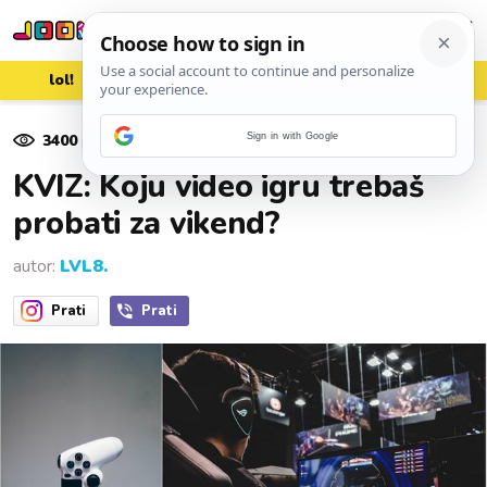
lol!
aww
vrh!
woot?!
3400
pregleda
Sign in with Google
13. rujna 2019.
KVIZ: Koju video igru trebaš
probati za vikend?
autor:
LVL8.
Prati
Prati