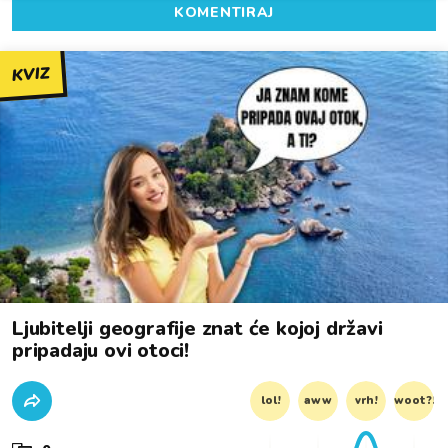
KOMENTIRAJ
KVIZ
Ljubitelji geografije znat će kojoj državi
pripadaju ovi otoci!
lol!
aww
vrh!
woot?!