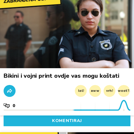
Bikini i vojni print ovdje vas mogu koštati
lol!
aww
vrh!
woot?!
0
KOMENTIRAJ