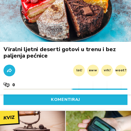
Viralni ljetni deserti gotovi u trenu i bez
paljenja pećnice
lol!
aww
vrh!
woot?!
0
KOMENTIRAJ
KVIZ