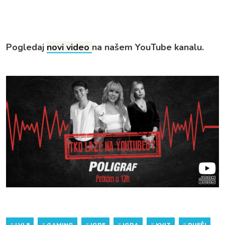
Pogledaj
novi video
na našem YouTube kanalu.
#
LVL8
#
GAMING
#
IGRE
#
IGRA
#
KVIZ
#
RIJEŠI