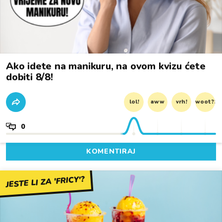
Ako idete na manikuru, na ovom kvizu ćete
dobiti 8/8!
lol!
aww
vrh!
woot?!
0
KOMENTIRAJ
JESTE LI ZA 'FRICY'?