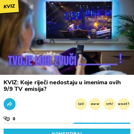
KVIZ
KVIZ: Koje riječi nedostaju u imenima ovih
9/9 TV emisija?
lol!
aww
vrh!
woot?!
0
KOMENTIRAJ