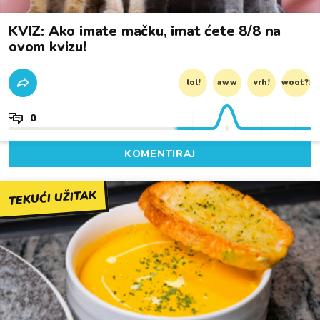
KVIZ: Ako imate mačku, imat ćete 8/8 na
ovom kvizu!
lol!
aww
vrh!
woot?!
0
KOMENTIRAJ
TEKUĆI UŽITAK