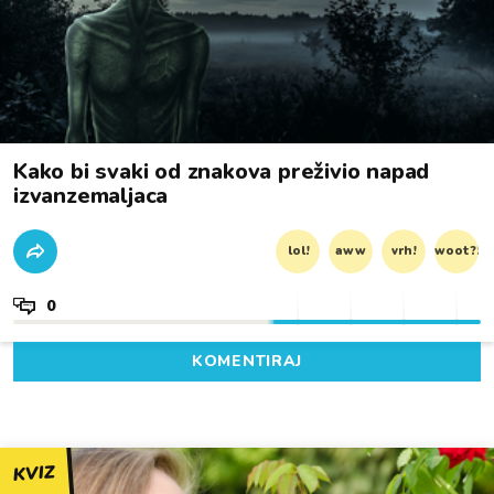
Kako bi svaki od znakova preživio napad
izvanzemaljaca
lol!
aww
vrh!
woot?!
0
KOMENTIRAJ
KVIZ