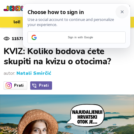
lol!
aww
vrh!
woot?!
11571
pregleda
Sign in with Google
12. lipnja 2025.
KVIZ: Koliko bodova ćete
skupiti na kvizu o otocima?
autor:
Natali Smirčić
Prati
Prati