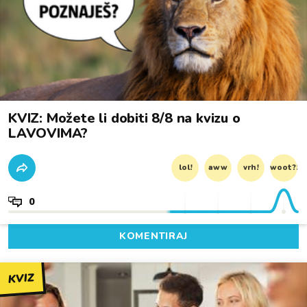
KVIZ: Možete li dobiti 8/8 na kvizu o
LAVOVIMA?
lol!
aww
vrh!
woot?!
0
KOMENTIRAJ
KVIZ