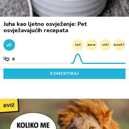
Juha kao ljetno osvježenje: Pet
osvježavajućih recepata
lol!
aww
vrh!
woot?!
0
KOMENTIRAJ
KVIZ