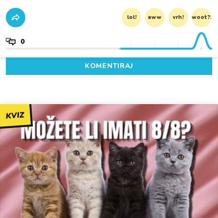
lol!
aww
vrh!
woot?!
0
KOMENTIRAJ
KVIZ