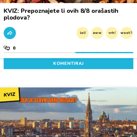
KVIZ: Prepoznajete li ovih 8/8 orašastih
plodova?
lol!
aww
vrh!
woot?!
0
KOMENTIRAJ
KVIZ