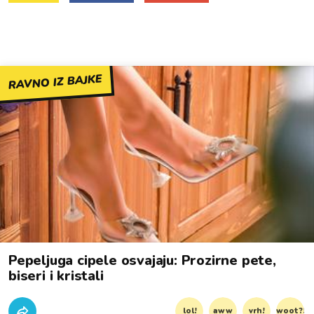
RAVNO IZ BAJKE
Pepeljuga cipele osvajaju: Prozirne pete,
biseri i kristali
lol!
aww
vrh!
woot?!