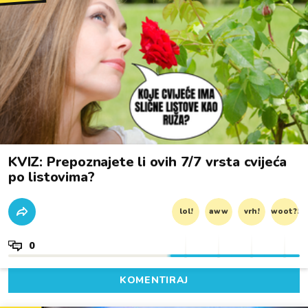
KVIZ: Prepoznajete li ovih 7/7 vrsta cvijeća
po listovima?
lol!
aww
vrh!
woot?!
0
KOMENTIRAJ