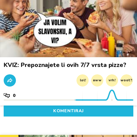
KVIZ: Prepoznajete li ovih 7/7 vrsta pizze?
lol!
aww
vrh!
woot?!
0
KOMENTIRAJ