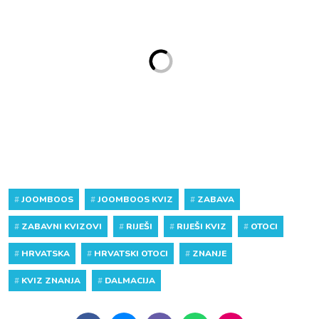
#
JOOMBOOS
#
JOOMBOOS KVIZ
#
ZABAVA
#
ZABAVNI KVIZOVI
#
RIJEŠI
#
RIJEŠI KVIZ
#
OTOCI
#
HRVATSKA
#
HRVATSKI OTOCI
#
ZNANJE
#
KVIZ ZNANJA
#
DALMACIJA