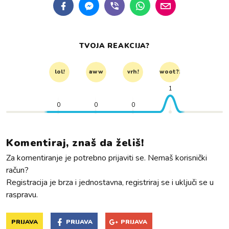
TVOJA REAKCIJA?
lol!
aww
vrh!
woot?!
1
0
0
0
Komentiraj, znaš da želiš!
Za komentiranje je potrebno prijaviti se. Nemaš korisnički
račun?
Registracija je brza i jednostavna, registriraj se i uključi se u
raspravu.
PRIJAVA
PRIJAVA
PRIJAVA