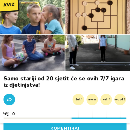
KVIZ
Samo stariji od 20 sjetit će se ovih 7/7 igara
iz djetinjstva!
lol!
aww
vrh!
woot?!
0
KOMENTIRAJ