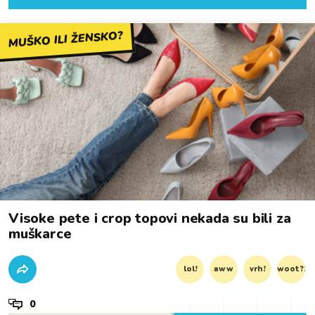
MUŠKO ILI ŽENSKO?
Visoke pete i crop topovi nekada su bili za
muškarce
lol!
aww
vrh!
woot?!
0