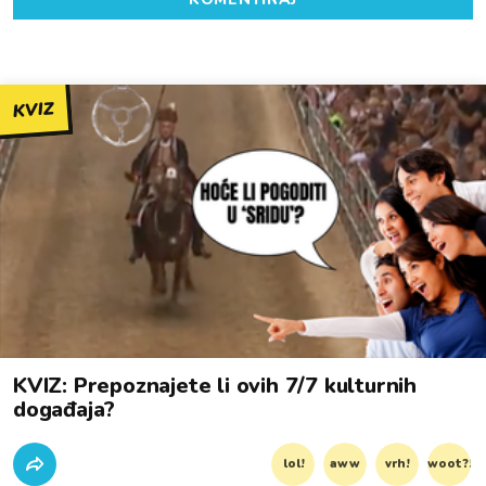
KVIZ
KVIZ: Prepoznajete li ovih 7/7 kulturnih
događaja?
lol!
aww
vrh!
woot?!