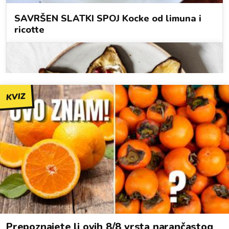
KVIZ
Prepoznajete li ovih 8/8 vrsta narančastog