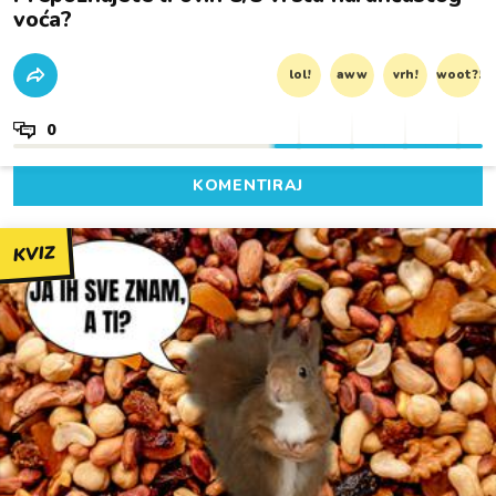
voća?
lol!
aww
vrh!
woot?!
0
KOMENTIRAJ
KVIZ