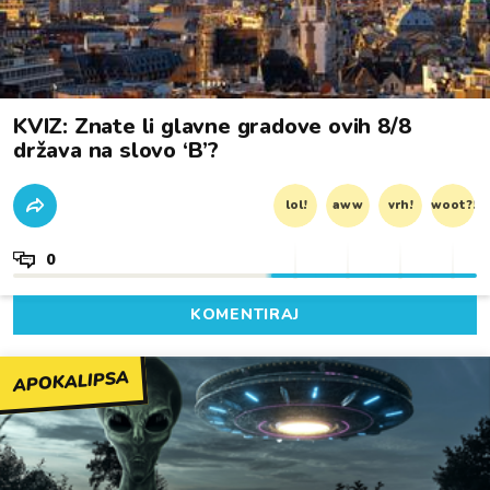
KVIZ: Znate li glavne gradove ovih 8/8
država na slovo ‘B’?
lol!
aww
vrh!
woot?!
0
KOMENTIRAJ
APOKALIPSA