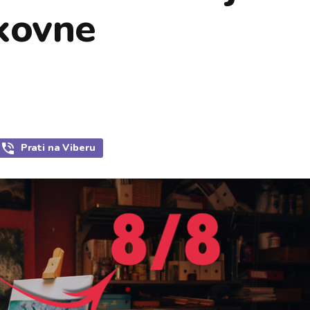
ikovne
Prati
na Viberu