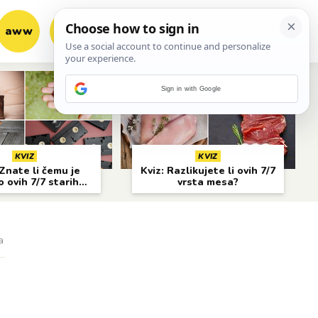
aww
vrh!
woot?!
Sign in with Google
KVIZ
KVIZ
Znate li čemu je
Kviz: Razlikujete li ovih 7/7
o ovih 7/7 starih
vrsta mesa?
predmeta?
a