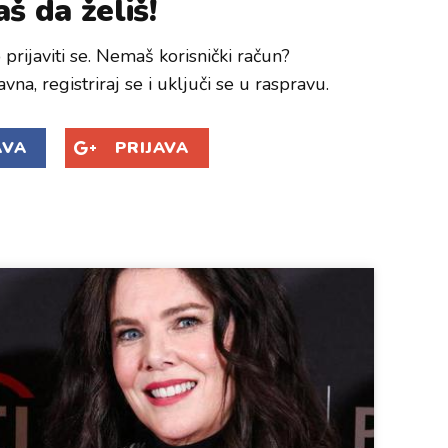
š da želiš!
prijaviti se. Nemaš korisnički račun?
avna, registriraj se i uključi se u raspravu.
AVA
PRIJAVA