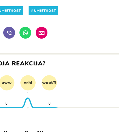
 UMJETNOST
#
UMJETNOST
OJA REAKCIJA?
aww
vrh!
woot?!
1
0
0