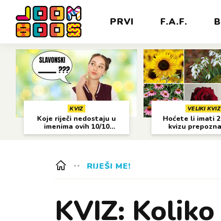
PRVI
F.A.F.
B
KVIZ
VELIKI KVIZ
Koje riječi nedostaju u
Hoćete li imati 
imenima ovih 10/10
kvizu prepozn
gradova?
cvijeća?
RIJEŠI ME!
KVIZ: Koliko