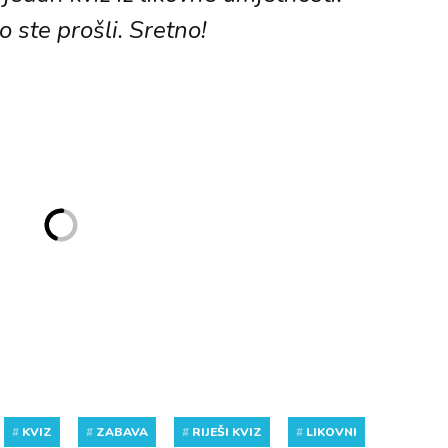
o ste prošli. Sretno!
#
KVIZ
#
ZABAVA
#
RIJEŠI KVIZ
#
LIKOVNI