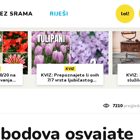
EZ SRAMA
RIJEŠI
lol!
KVIZ
20/20 na
KVIZ: Prepoznajete li ovih
KVIZ: 
avanja
7/7 vrsta ljubičastog
služil
cvijeća?
7210
pregled
 bodova osvajate