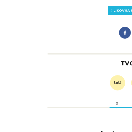
#
LIKOVNA
TV
lol!
0