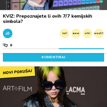
KVIZ: Prepoznajete li ovih 7/7 kemijskih
simbola?
lol!
aww
vrh!
woot?!
0
KOMENTIRAJ
NOVI POKUŠAJ