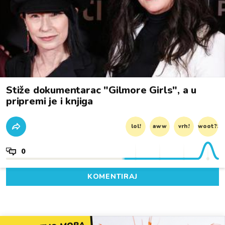
Stiže dokumentarac "Gilmore Girls", a u
pripremi je i knjiga
lol!
aww
vrh!
woot?!
0
KOMENTIRAJ