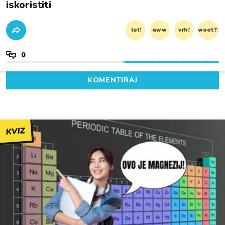
iskoristiti
lol!
aww
vrh!
woot?!
0
KOMENTIRAJ
KVIZ