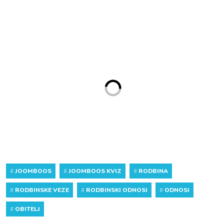
#
JOOMBOOS
#
JOOMBOOS KVIZ
#
RODBINA
#
RODBINSKE VEZE
#
RODBINSKI ODNOSI
#
ODNOSI
#
OBITELJ