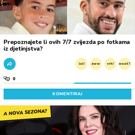
Prepoznajete li ovih 7/7 zvijezda po fotkama
iz djetinjstva?
lol!
aww
vrh!
woot?!
0
KOMENTIRAJ
A NOVA SEZONA?