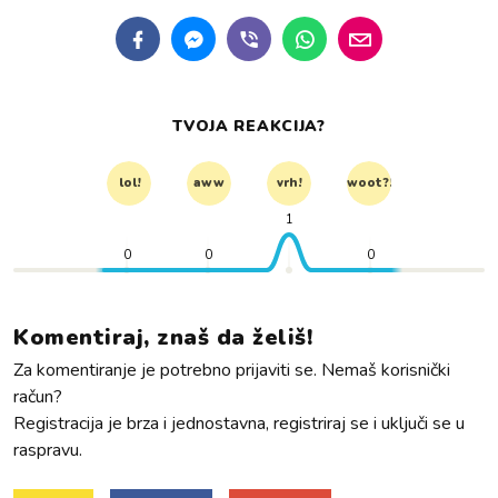
TVOJA REAKCIJA?
lol!
aww
vrh!
woot?!
1
0
0
0
Komentiraj, znaš da želiš!
Za komentiranje je potrebno prijaviti se. Nemaš korisnički
račun?
Registracija je brza i jednostavna, registriraj se i uključi se u
raspravu.