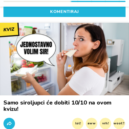
KOMENTIRAJ
KVIZ
Samo siroljupci će dobiti 10/10 na ovom
kvizu!
lol!
aww
vrh!
woot?!