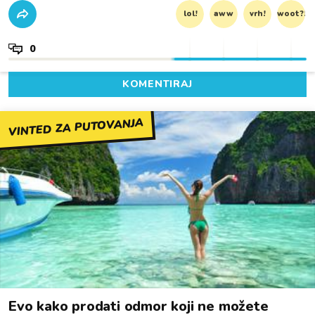
lol!
aww
vrh!
woot?!
0
KOMENTIRAJ
VINTED ZA PUTOVANJA
Evo kako prodati odmor koji ne možete