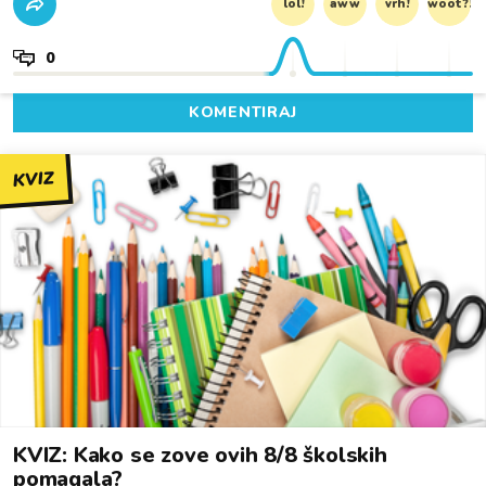
lol!
aww
vrh!
woot?!
0
KOMENTIRAJ
KVIZ
KVIZ: Kako se zove ovih 8/8 školskih
pomagala?