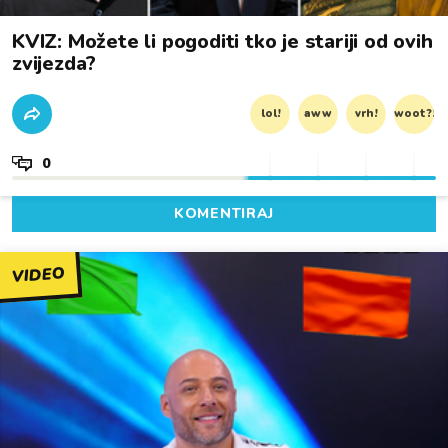
KVIZ: Možete li pogoditi tko je stariji od ovih
zvijezda?
lol!
aww
vrh!
woot?!
0
KOMENTIRAJ
VIDEO