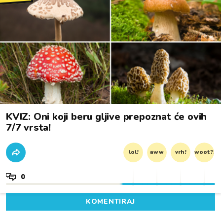
KVIZ: Oni koji beru gljive prepoznat će ovih
7/7 vrsta!
lol!
aww
vrh!
woot?!
0
KOMENTIRAJ