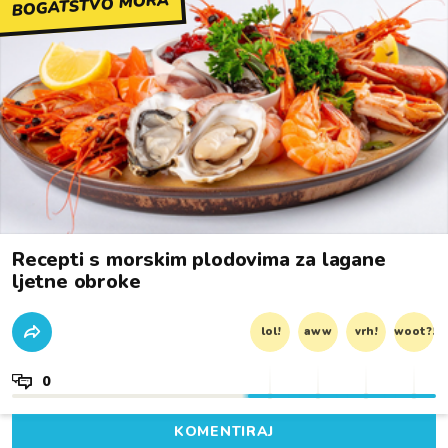
BOGATSTVO MORA
Recepti s morskim plodovima za lagane
ljetne obroke
lol!
aww
vrh!
woot?!
0
KOMENTIRAJ