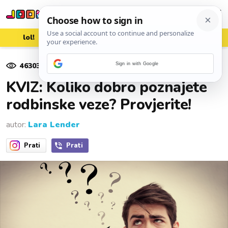
lol!
aww
vrh!
woot?!
46303
pregleda
Sign in with Google
14. siječnja 2024.
KVIZ: Koliko dobro poznajete
rodbinske veze? Provjerite!
autor:
Lara Lender
Prati
Prati