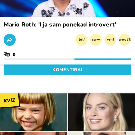
Mario Roth: 'I ja sam ponekad introvert'
lol!
aww
vrh!
woot?!
0
KOMENTIRAJ
KVIZ