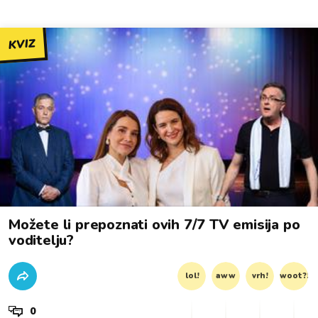
KVIZ
Možete li prepoznati ovih 7/7 TV emisija po
voditelju?
lol!
aww
vrh!
woot?!
0