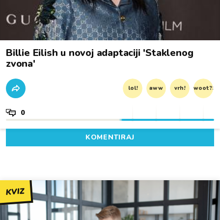
Billie Eilish u novoj adaptaciji 'Staklenog
zvona'
lol!
aww
vrh!
woot?!
0
KOMENTIRAJ
KVIZ