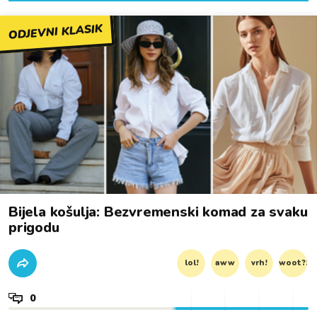
ODJEVNI KLASIK
Bijela košulja: Bezvremenski komad za svaku
prigodu
lol!
aww
vrh!
woot?!
0