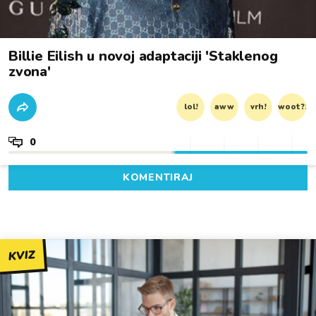
Billie Eilish u novoj adaptaciji 'Staklenog
zvona'
lol!
aww
vrh!
woot?!
0
KOMENTIRAJ
KVIZ