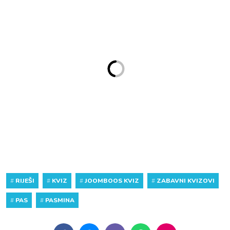
#
RIJEŠI
#
KVIZ
#
JOOMBOOS KVIZ
#
ZABAVNI KVIZOVI
#
PAS
#
PASMINA