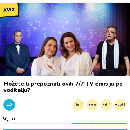
KVIZ
Možete li prepoznati ovih 7/7 TV emisija po
voditelju?
lol!
aww
vrh!
woot?!
0