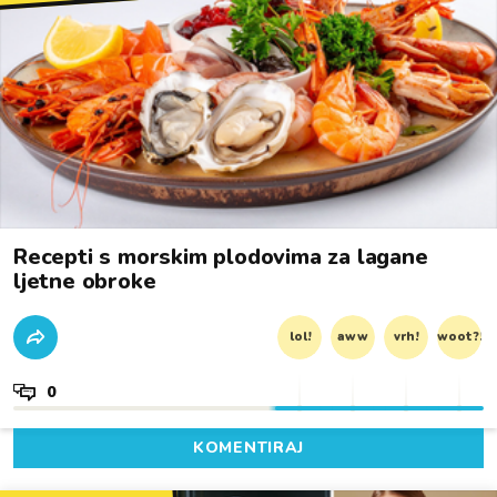
Recepti s morskim plodovima za lagane
ljetne obroke
lol!
aww
vrh!
woot?!
0
KOMENTIRAJ