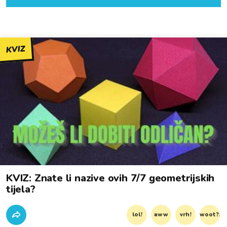
KVIZ
KVIZ: Znate li nazive ovih 7/7 geometrijskih
tijela?
lol!
aww
vrh!
woot?!