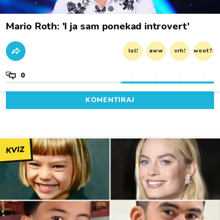
Mario Roth: 'I ja sam ponekad introvert'
lol!
aww
vrh!
woot?!
0
KOMENTIRAJ
KVIZ