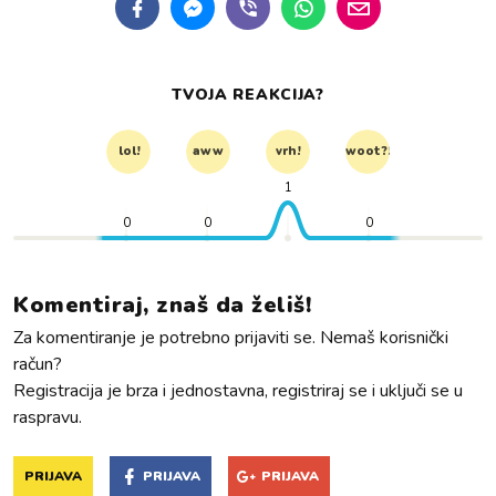
TVOJA REAKCIJA?
lol!
aww
vrh!
woot?!
1
0
0
0
Komentiraj, znaš da želiš!
Za komentiranje je potrebno prijaviti se. Nemaš korisnički
račun?
Registracija je brza i jednostavna, registriraj se i uključi se u
raspravu.
PRIJAVA
PRIJAVA
PRIJAVA