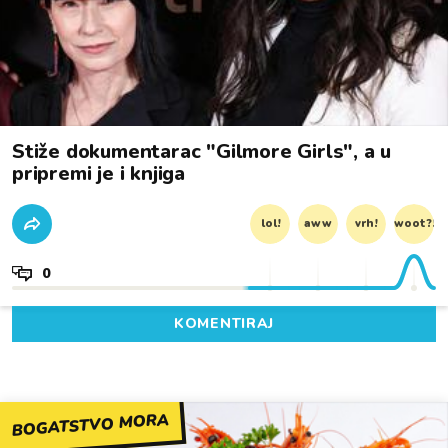
Stiže dokumentarac "Gilmore Girls", a u
pripremi je i knjiga
lol!
aww
vrh!
woot?!
0
KOMENTIRAJ
BOGATSTVO MORA