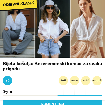
ODJEVNI KLASIK
Bijela košulja: Bezvremenski komad za svaku
prigodu
lol!
aww
vrh!
woot?!
0
KOMENTIRAJ