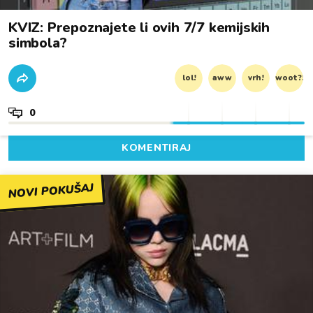
KVIZ: Prepoznajete li ovih 7/7 kemijskih
simbola?
lol!
aww
vrh!
woot?!
0
KOMENTIRAJ
NOVI POKUŠAJ