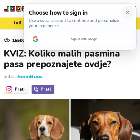
lol!
aww
vrh!
woot?!
15500
pregleda
Sign in with Google
22. travnja 2024.
KVIZ: Koliko malih pasmina
pasa prepoznajete ovdje?
autor:
JoomBoos
Prati
Prati