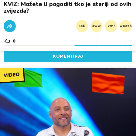
KVIZ: Možete li pogoditi tko je stariji od ovih
zvijezda?
lol!
aww
vrh!
woot?!
0
KOMENTIRAJ
VIDEO