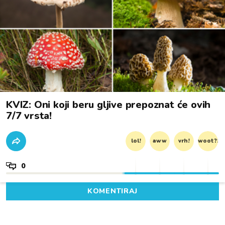
KVIZ: Oni koji beru gljive prepoznat će ovih
7/7 vrsta!
lol!
aww
vrh!
woot?!
0
KOMENTIRAJ