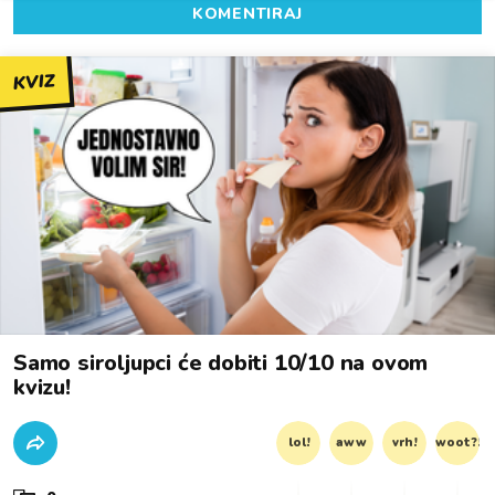
KOMENTIRAJ
KVIZ
Samo siroljupci će dobiti 10/10 na ovom
kvizu!
lol!
aww
vrh!
woot?!