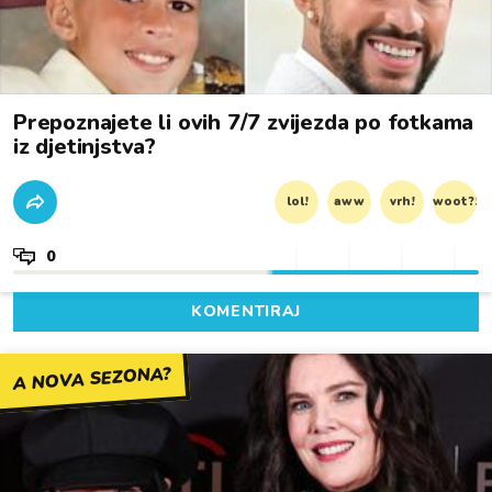
Prepoznajete li ovih 7/7 zvijezda po fotkama
iz djetinjstva?
lol!
aww
vrh!
woot?!
0
KOMENTIRAJ
A NOVA SEZONA?