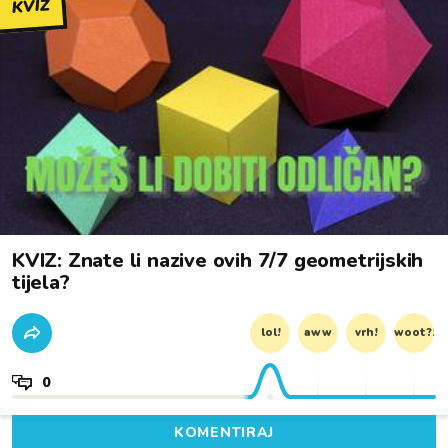
KVIZ
KVIZ: Znate li nazive ovih 7/7 geometrijskih
tijela?
lol!
aww
vrh!
woot?!
0
KOMENTIRAJ