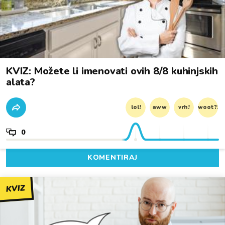
KVIZ: Možete li imenovati ovih 8/8 kuhinjskih
alata?
lol!
aww
vrh!
woot?!
0
KOMENTIRAJ
KVIZ