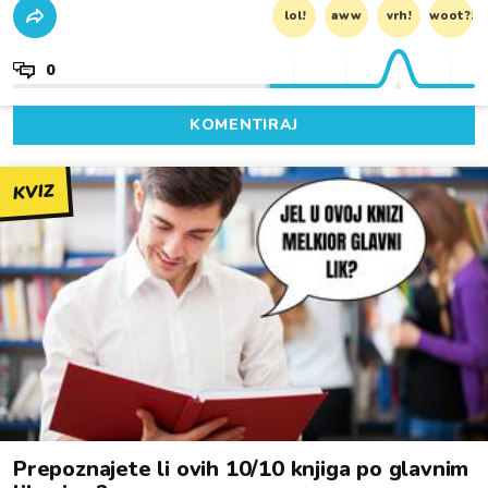
lol!
aww
vrh!
woot?!
0
KOMENTIRAJ
KVIZ
Prepoznajete li ovih 10/10 knjiga po glavnim