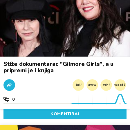
Stiže dokumentarac "Gilmore Girls", a u
pripremi je i knjiga
lol!
aww
vrh!
woot?!
0
KOMENTIRAJ