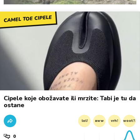
CAMEL TOE CIPELE
Cipele koje obožavate ili mrzite: Tabi je tu da
ostane
lol!
aww
vrh!
woot?!
0