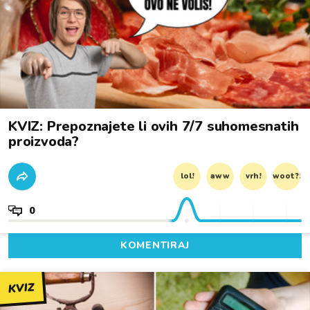
KVIZ: Prepoznajete li ovih 7/7 suhomesnatih
proizvoda?
lol!
aww
vrh!
woot?!
0
KOMENTIRAJ
KVIZ