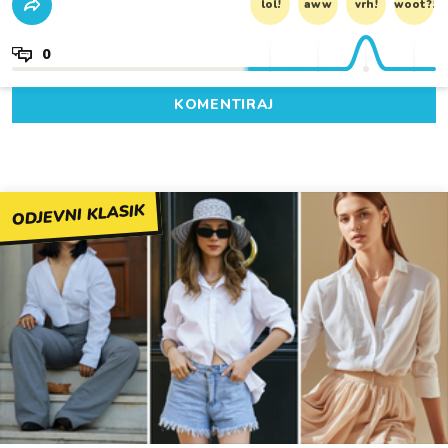
lol!
aww
vrh!
woot?!
0
KOMENTIRAJ
ODJEVNI KLASIK