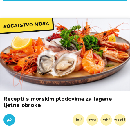
BOGATSTVO MORA
Recepti s morskim plodovima za lagane
ljetne obroke
lol!
aww
vrh!
woot?!