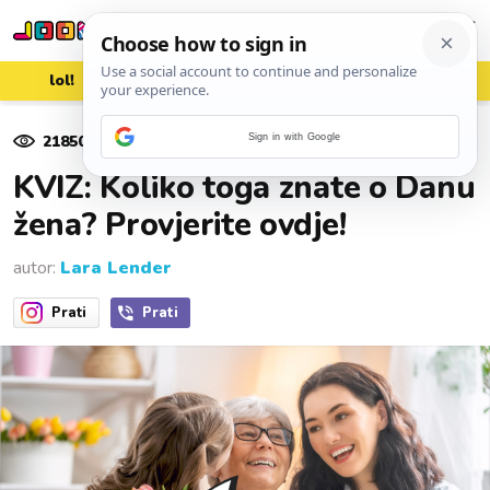
lol!
aww
vrh!
woot?!
21850
pregleda
Sign in with Google
08. ožujka 2023.
KVIZ: Koliko toga znate o Danu
žena? Provjerite ovdje!
autor:
Lara Lender
Prati
Prati