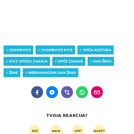
#
JOOMBOOS
#
JOOMBOOS KVIZ
#
OPĆA KULTURA
#
KVIZ OPĆEG ZNANJA
#
OPĆE ZNANJE
#
DAN ŽENA
#
ŽENE
#
MEĐUNARODNI DAN ŽENA
TVOJA REAKCIJA?
lol!
aww
vrh!
woot?!