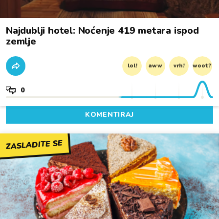
Najdublji hotel: Noćenje 419 metara ispod
zemlje
lol!
aww
vrh!
woot?!
0
KOMENTIRAJ
ZASLADITE SE