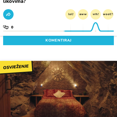
likovima?
lol!
aww
vrh!
woot?!
0
KOMENTIRAJ
OSVJEŽENJE