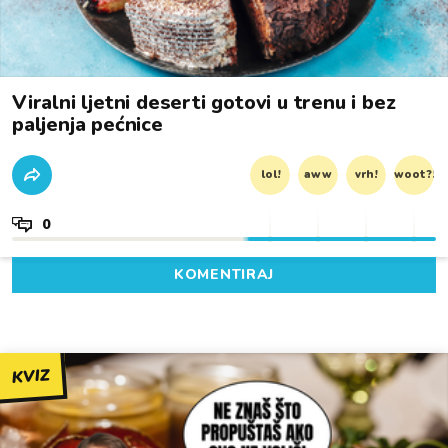
Viralni ljetni deserti gotovi u trenu i bez
paljenja pećnice
lol!
aww
vrh!
woot?!
0
KOMENTIRAJ
KVIZ