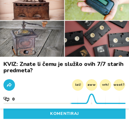
KVIZ: Znate li čemu je služilo ovih 7/7 starih
predmeta?
lol!
aww
vrh!
woot?!
0
KOMENTIRAJ