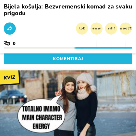
Bijela košulja: Bezvremenski komad za svaku
prigodu
lol!
aww
vrh!
woot?!
0
KOMENTIRAJ
KVIZ