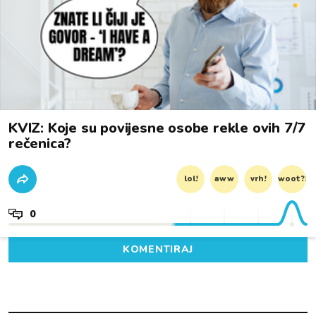
KVIZ: Koje su povijesne osobe rekle ovih 7/7
rečenica?
lol!
aww
vrh!
woot?!
0
KOMENTIRAJ