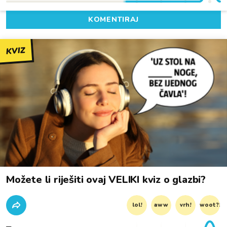
KOMENTIRAJ
KVIZ
Možete li riješiti ovaj VELIKI kviz o glazbi?
lol!
aww
vrh!
woot?!