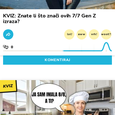
KVIZ: Znate li što znači ovih 7/7 Gen Z
izraza?
lol!
aww
vrh!
woot?!
0
KOMENTIRAJ
KVIZ