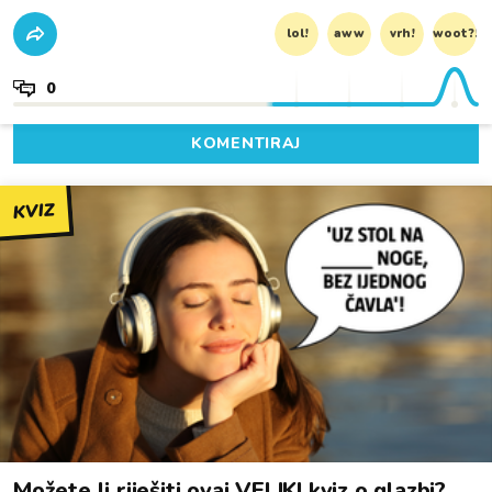
lol!
aww
vrh!
woot?!
0
KOMENTIRAJ
KVIZ
Možete li riješiti ovaj VELIKI kviz o glazbi?