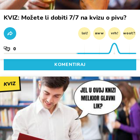
KVIZ: Možete li dobiti 7/7 na kvizu o pivu?
lol!
aww
vrh!
woot?!
0
KOMENTIRAJ
KVIZ