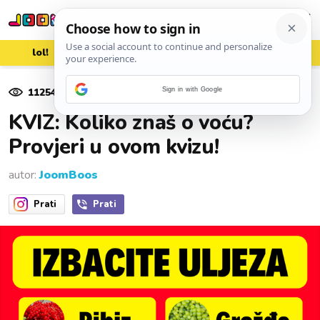
lol!
aww
vrh!
woot?!
11254
pregleda
Sign in with Google
06. lipnja 2021.
KVIZ: Koliko znaš o voću?
Provjeri u ovom kvizu!
autor:
JoomBoos
Prati
Prati