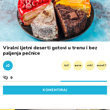
Viralni ljetni deserti gotovi u trenu i bez
paljenja pećnice
lol!
aww
vrh!
woot?!
0
KOMENTIRAJ