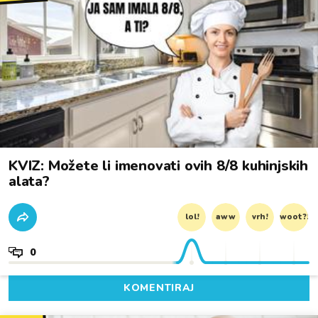
KVIZ: Možete li imenovati ovih 8/8 kuhinjskih
alata?
lol!
aww
vrh!
woot?!
0
KOMENTIRAJ