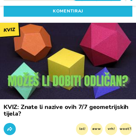
KOMENTIRAJ
KVIZ
KVIZ: Znate li nazive ovih 7/7 geometrijskih
tijela?
lol!
aww
vrh!
woot?!