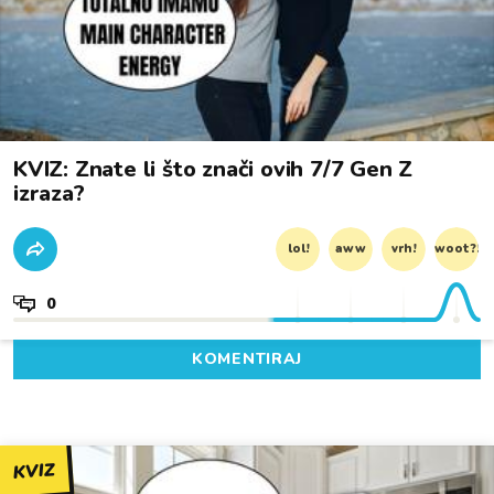
KVIZ: Znate li što znači ovih 7/7 Gen Z
izraza?
lol!
aww
vrh!
woot?!
0
KOMENTIRAJ
KVIZ