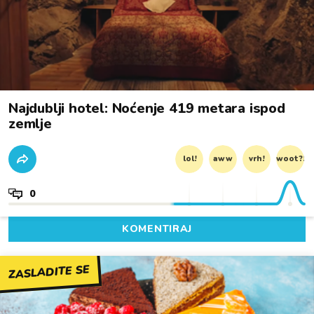
Najdublji hotel: Noćenje 419 metara ispod
zemlje
lol!
aww
vrh!
woot?!
0
KOMENTIRAJ
ZASLADITE SE