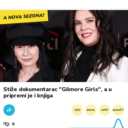
A NOVA SEZONA?
Stiže dokumentarac "Gilmore Girls", a u
pripremi je i knjiga
lol!
aww
vrh!
woot?!
0