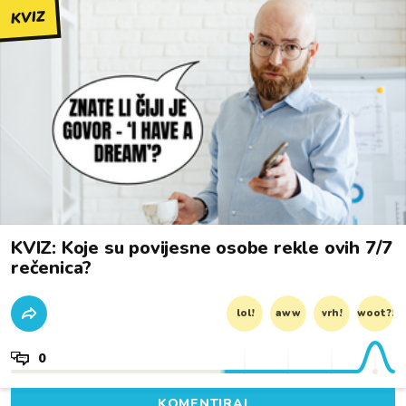
KVIZ
KVIZ: Koje su povijesne osobe rekle ovih 7/7
rečenica?
lol!
aww
vrh!
woot?!
0
KOMENTIRAJ