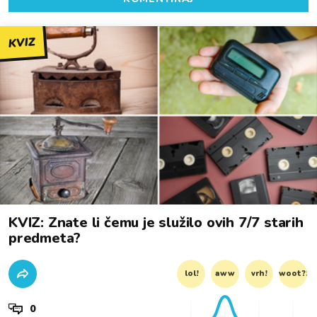
KVIZ
KVIZ: Znate li čemu je služilo ovih 7/7 starih
predmeta?
lol!
aww
vrh!
woot?!
0