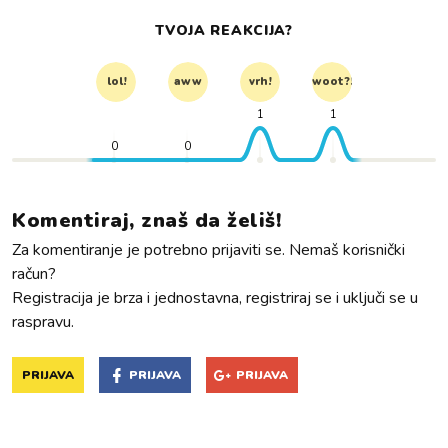
TVOJA REAKCIJA?
lol!
aww
vrh!
woot?!
1
1
0
0
Komentiraj, znaš da želiš!
Za komentiranje je potrebno prijaviti se. Nemaš korisnički
račun?
Registracija je brza i jednostavna, registriraj se i uključi se u
raspravu.
PRIJAVA
PRIJAVA
PRIJAVA