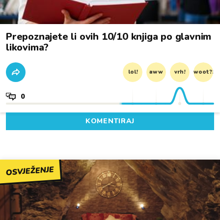
Prepoznajete li ovih 10/10 knjiga po glavnim
likovima?
lol!
aww
vrh!
woot?!
0
KOMENTIRAJ
OSVJEŽENJE