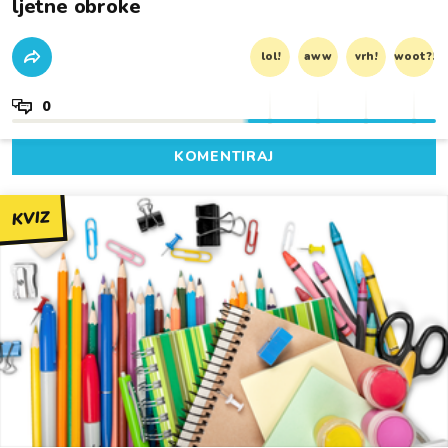
ljetne obroke
lol!
aww
vrh!
woot?!
0
KOMENTIRAJ
KVIZ