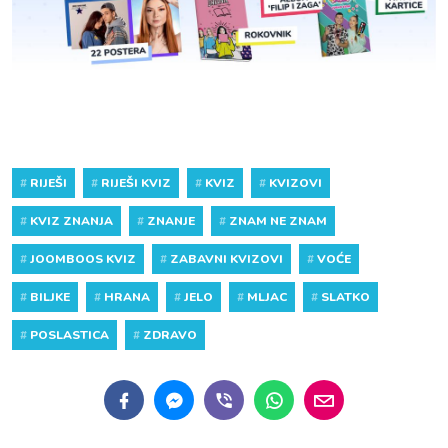
#
RIJEŠI
#
RIJEŠI KVIZ
#
KVIZ
#
KVIZOVI
#
KVIZ ZNANJA
#
ZNANJE
#
ZNAM NE ZNAM
#
JOOMBOOS KVIZ
#
ZABAVNI KVIZOVI
#
VOĆE
#
BILJKE
#
HRANA
#
JELO
#
MLJAC
#
SLATKO
#
POSLASTICA
#
ZDRAVO