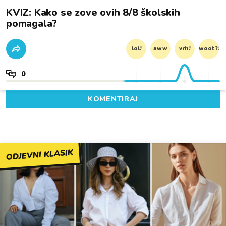
KVIZ: Kako se zove ovih 8/8 školskih
pomagala?
lol!
aww
vrh!
woot?!
0
KOMENTIRAJ
ODJEVNI KLASIK