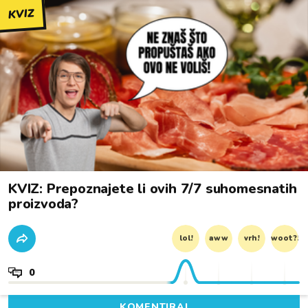
KVIZ
KVIZ: Prepoznajete li ovih 7/7 suhomesnatih
proizvoda?
lol!
aww
vrh!
woot?!
0
KOMENTIRAJ