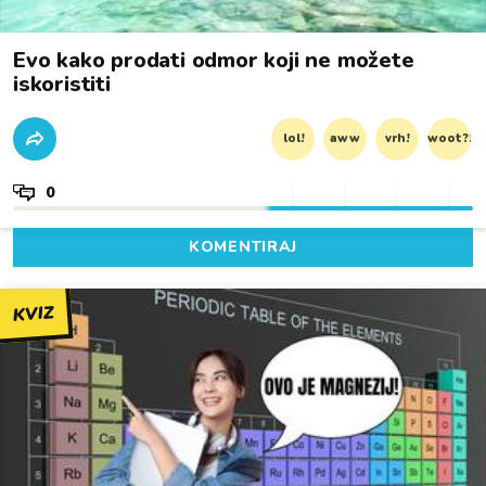
Evo kako prodati odmor koji ne možete
iskoristiti
lol!
aww
vrh!
woot?!
0
KOMENTIRAJ
KVIZ