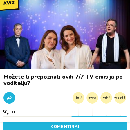
KVIZ
Možete li prepoznati ovih 7/7 TV emisija po
voditelju?
lol!
aww
vrh!
woot?!
0
KOMENTIRAJ