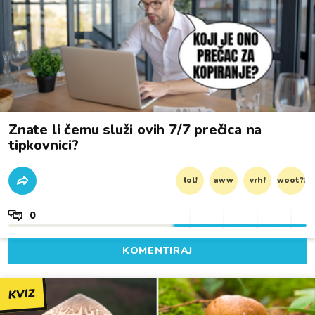
Znate li čemu služi ovih 7/7 prečica na
tipkovnici?
lol!
aww
vrh!
woot?!
0
KOMENTIRAJ
KVIZ