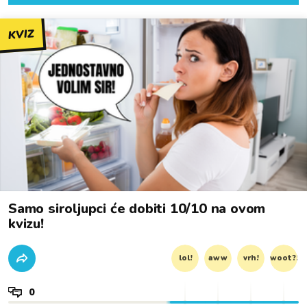
KVIZ
Samo siroljupci će dobiti 10/10 na ovom
kvizu!
lol!
aww
vrh!
woot?!
0