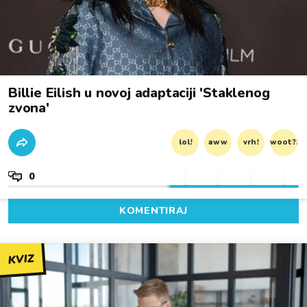
Billie Eilish u novoj adaptaciji 'Staklenog
zvona'
lol!
aww
vrh!
woot?!
0
KOMENTIRAJ
KVIZ