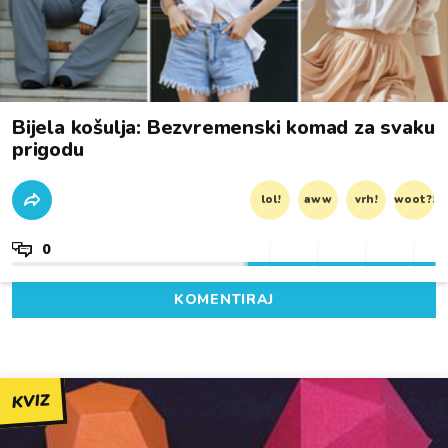
Bijela košulja: Bezvremenski komad za svaku
prigodu
lol!
aww
vrh!
woot?!
0
KOMENTIRAJ
KVIZ