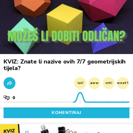
KVIZ: Znate li nazive ovih 7/7 geometrijskih
tijela?
lol!
aww
vrh!
woot?!
0
KOMENTIRAJ
KVIZ