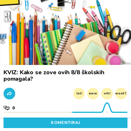
KVIZ: Kako se zove ovih 8/8 školskih
pomagala?
lol!
aww
vrh!
woot?!
0
KOMENTIRAJ