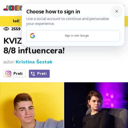
lol!
aww
vrh!
woot?!
2559
pregleda
28. lipnja 2026.
Sign in with Google
KVIZ: Mlađi od 30 znat će ovih
8/8 influencera!
autor:
Kristina Šestak
Prati
Prati