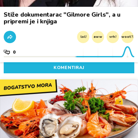
Stiže dokumentarac "Gilmore Girls", a u
pripremi je i knjiga
lol!
aww
vrh!
woot?!
0
KOMENTIRAJ
BOGATSTVO MORA