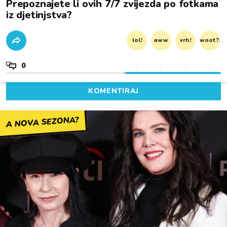
Prepoznajete li ovih 7/7 zvijezda po fotkama
iz djetinjstva?
lol!
aww
vrh!
woot?!
0
KOMENTIRAJ
A NOVA SEZONA?