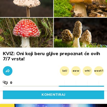
KVIZ: Oni koji beru gljive prepoznat će ovih
7/7 vrsta!
lol!
aww
vrh!
woot?!
0
KOMENTIRAJ