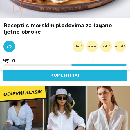
Recepti s morskim plodovima za lagane
ljetne obroke
lol!
aww
vrh!
woot?!
0
KOMENTIRAJ
ODJEVNI KLASIK