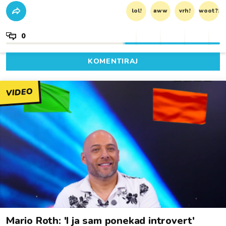
lol!
aww
vrh!
woot?!
0
KOMENTIRAJ
VIDEO
Mario Roth: 'I ja sam ponekad introvert'