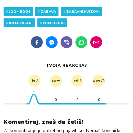
#
JOOMBOOS
#
ZABAVA
#
ZABAVNI KVIZOVI
#
INFLUENCERI
#
PREPOZNAJ
TVOJA REAKCIJA?
lol!
aww
vrh!
woot?!
1
0
0
0
Komentiraj, znaš da želiš!
Za komentiranje je potrebno prijaviti se. Nemaš korisnički