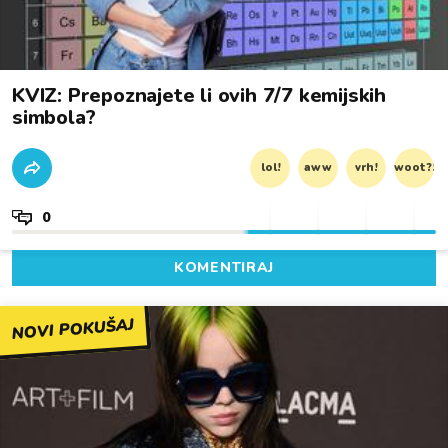
KVIZ: Prepoznajete li ovih 7/7 kemijskih
simbola?
lol!
aww
vrh!
woot?!
0
KOMENTIRAJ
NOVI POKUŠAJ