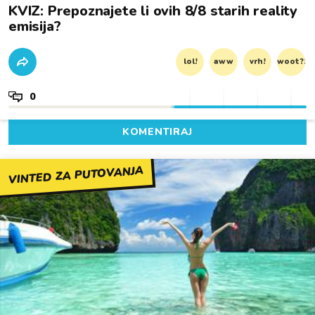
KVIZ: Prepoznajete li ovih 8/8 starih reality
emisija?
lol!
aww
vrh!
woot?!
0
KOMENTIRAJ
VINTED ZA PUTOVANJA