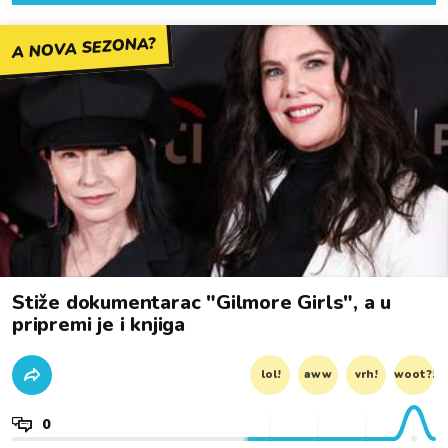
A NOVA SEZONA?
Stiže dokumentarac "Gilmore Girls", a u
pripremi je i knjiga
lol!
aww
vrh!
woot?!
0