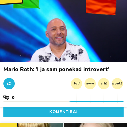
Mario Roth: 'I ja sam ponekad introvert'
lol!
aww
vrh!
woot?!
0
KOMENTIRAJ