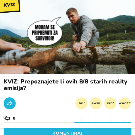
KVIZ
KVIZ: Prepoznajete li ovih 8/8 starih reality
emisija?
lol!
aww
vrh!
woot?!
0
KOMENTIRAJ