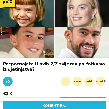
KVIZ
Prepoznajete li ovih 7/7 zvijezda po fotkama
iz djetinjstva?
lol!
aww
vrh!
woot?!
0
KOMENTIRAJ