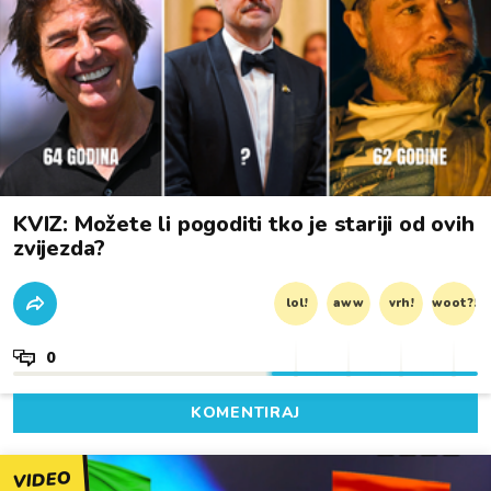
KVIZ: Možete li pogoditi tko je stariji od ovih
zvijezda?
lol!
aww
vrh!
woot?!
0
KOMENTIRAJ
VIDEO