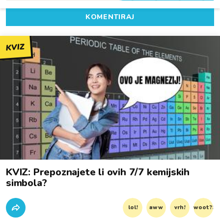
KOMENTIRAJ
KVIZ
KVIZ: Prepoznajete li ovih 7/7 kemijskih
simbola?
lol!
aww
vrh!
woot?!