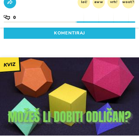
lol!
aww
vrh!
woot?!
0
KOMENTIRAJ
KVIZ