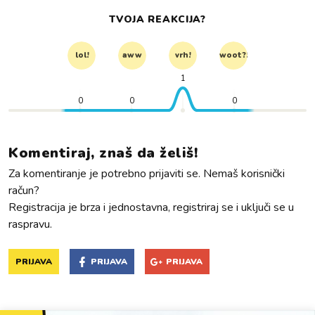
TVOJA REAKCIJA?
lol!
aww
vrh!
woot?!
1
0
0
0
Komentiraj, znaš da želiš!
Za komentiranje je potrebno prijaviti se. Nemaš korisnički
račun?
Registracija je brza i jednostavna, registriraj se i uključi se u
raspravu.
PRIJAVA
PRIJAVA
PRIJAVA