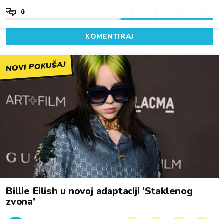
0
KOMENTIRAJ
NOVI POKUŠAJ
Billie Eilish u novoj adaptaciji 'Staklenog
zvona'