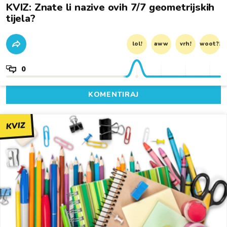
KVIZ: Znate li nazive ovih 7/7 geometrijskih
tijela?
lol!
aww
vrh!
woot?!
0
KOMENTIRAJ
KVIZ