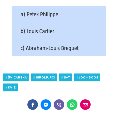
a) Petek Philippe
b) Louis Cartier
c) Abraham-Louis Breguet
#
ŠVICARSKA
#
SIROLJUPCI
#
SAT
#
JOOMBOOS
#
KVIZ