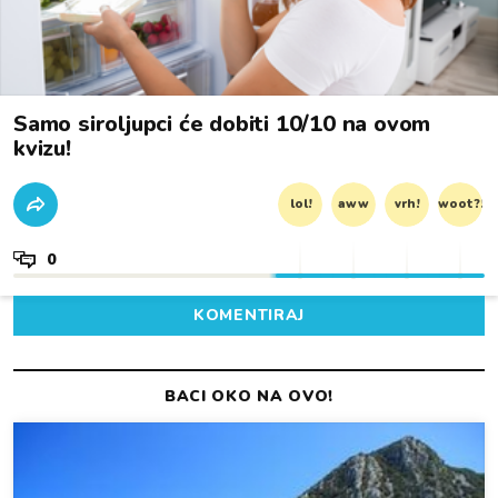
Samo siroljupci će dobiti 10/10 na ovom
kvizu!
lol!
aww
vrh!
woot?!
0
KOMENTIRAJ