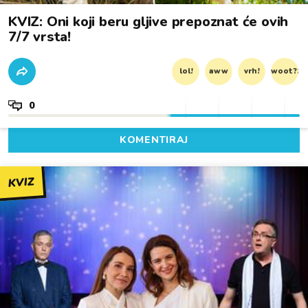
KVIZ: Oni koji beru gljive prepoznat će ovih
7/7 vrsta!
lol!
aww
vrh!
woot?!
0
KOMENTIRAJ
KVIZ