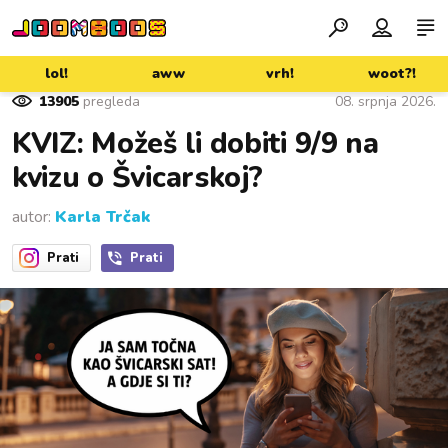
lol!
aww
vrh!
woot?!
13905
pregleda
08. srpnja 2026.
KVIZ: Možeš li dobiti 9/9 na
kvizu o Švicarskoj?
autor:
Karla Trčak
Prati
Prati