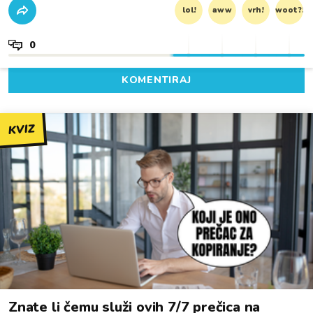
lol!
aww
vrh!
woot?!
0
KOMENTIRAJ
KVIZ
Znate li čemu služi ovih 7/7 prečica na