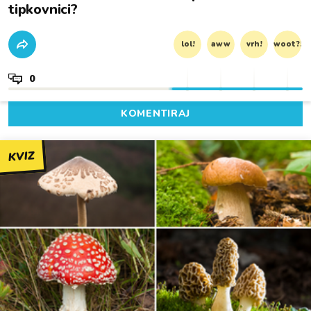
tipkovnici?
lol!
aww
vrh!
woot?!
0
KOMENTIRAJ
KVIZ