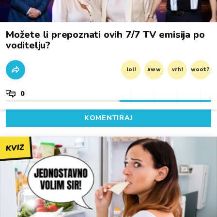
Možete li prepoznati ovih 7/7 TV emisija po
voditelju?
lol!
aww
vrh!
woot?!
0
KOMENTIRAJ
KVIZ