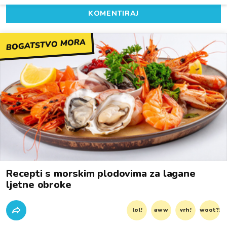
KOMENTIRAJ
BOGATSTVO MORA
Recepti s morskim plodovima za lagane
ljetne obroke
lol!
aww
vrh!
woot?!