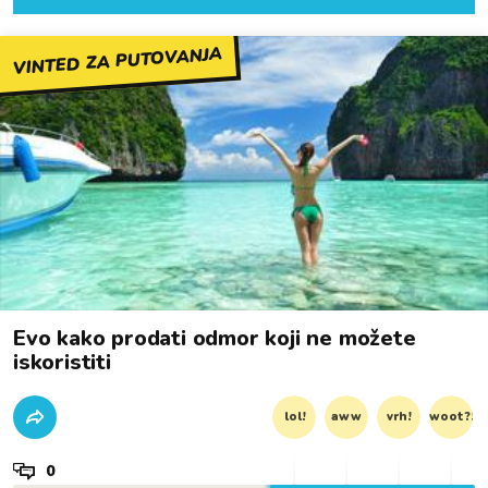
VINTED ZA PUTOVANJA
Evo kako prodati odmor koji ne možete
iskoristiti
lol!
aww
vrh!
woot?!
0