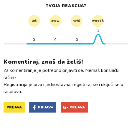
TVOJA REAKCIJA?
lol!
aww
vrh!
woot?!
1
0
0
0
Komentiraj, znaš da želiš!
Za komentiranje je potrebno prijaviti se. Nemaš korisnički
račun?
Registracija je brza i jednostavna, registriraj se i uključi se u
raspravu.
PRIJAVA
PRIJAVA
PRIJAVA