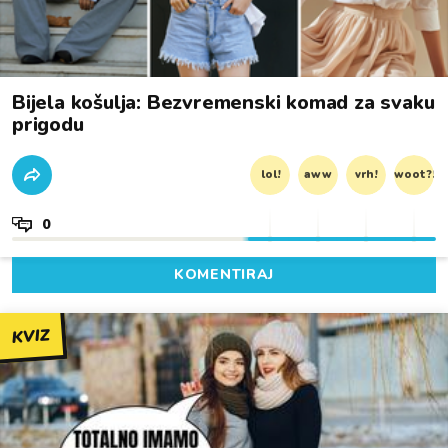
Bijela košulja: Bezvremenski komad za svaku
prigodu
lol!
aww
vrh!
woot?!
0
KOMENTIRAJ
KVIZ