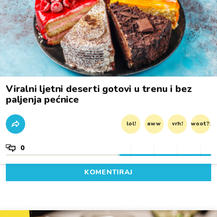
Viralni ljetni deserti gotovi u trenu i bez
paljenja pećnice
lol!
aww
vrh!
woot?!
0
KOMENTIRAJ