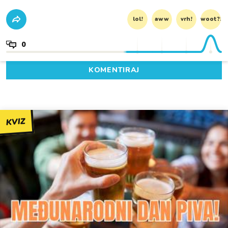
lol!
aww
vrh!
woot?!
0
KOMENTIRAJ
KVIZ