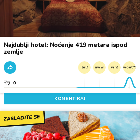
Najdublji hotel: Noćenje 419 metara ispod
zemlje
lol!
aww
vrh!
woot?!
0
KOMENTIRAJ
ZASLADITE SE