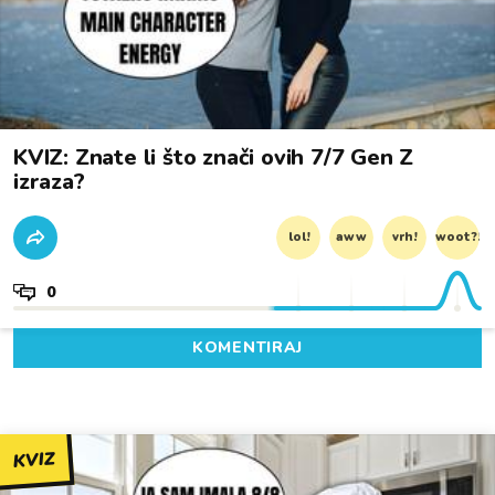
KVIZ: Znate li što znači ovih 7/7 Gen Z
izraza?
lol!
aww
vrh!
woot?!
0
KOMENTIRAJ
KVIZ