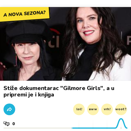
A NOVA SEZONA?
Stiže dokumentarac "Gilmore Girls", a u
pripremi je i knjiga
lol!
aww
vrh!
woot?!
0