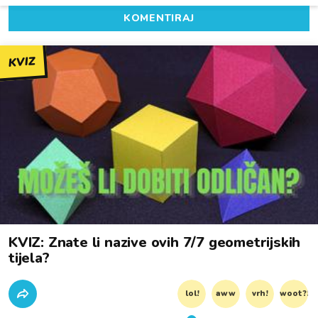
KOMENTIRAJ
KVIZ
KVIZ: Znate li nazive ovih 7/7 geometrijskih
tijela?
lol!
aww
vrh!
woot?!