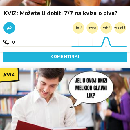
KVIZ: Možete li dobiti 7/7 na kvizu o pivu?
lol!
aww
vrh!
woot?!
0
KOMENTIRAJ
KVIZ