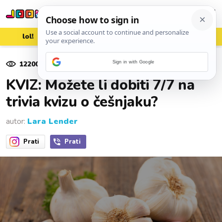
lol!
aww
vrh!
woot?!
12200
pregleda
Sign in with Google
19. travnja 2024.
KVIZ: Možete li dobiti 7/7 na
trivia kvizu o češnjaku?
autor:
Lara Lender
Prati
Prati