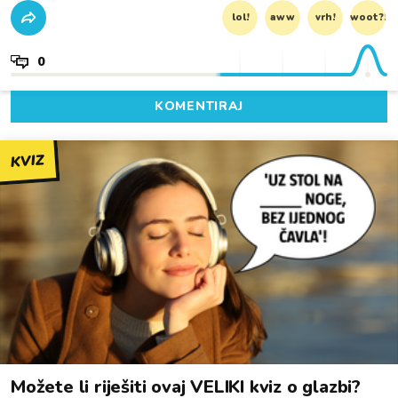
lol!
aww
vrh!
woot?!
0
KOMENTIRAJ
KVIZ
Možete li riješiti ovaj VELIKI kviz o glazbi?