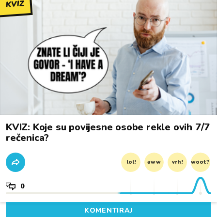
KVIZ
KVIZ: Koje su povijesne osobe rekle ovih 7/7
rečenica?
lol!
aww
vrh!
woot?!
0
KOMENTIRAJ