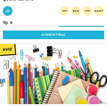
lol!
aww
vrh!
woot?!
0
KOMENTIRAJ
KVIZ