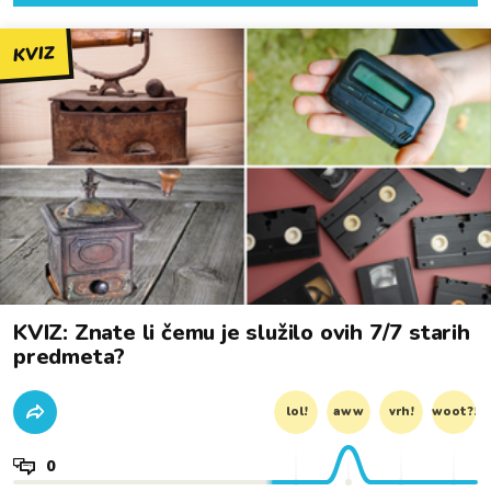
KVIZ
KVIZ: Znate li čemu je služilo ovih 7/7 starih
predmeta?
lol!
aww
vrh!
woot?!
0