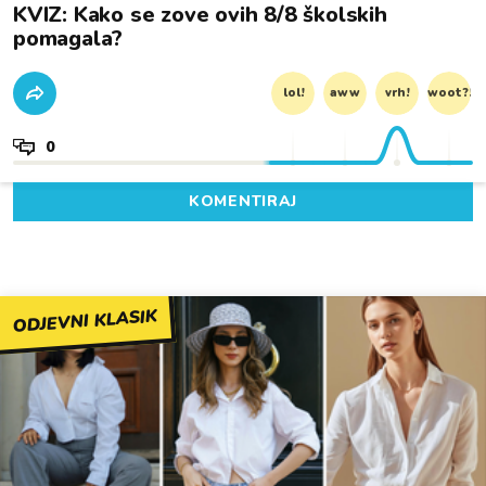
KVIZ: Kako se zove ovih 8/8 školskih
pomagala?
lol!
aww
vrh!
woot?!
0
KOMENTIRAJ
ODJEVNI KLASIK