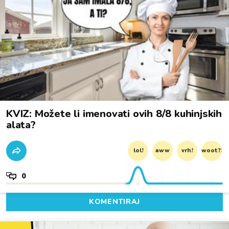
KVIZ: Možete li imenovati ovih 8/8 kuhinjskih
alata?
lol!
aww
vrh!
woot?!
0
KOMENTIRAJ