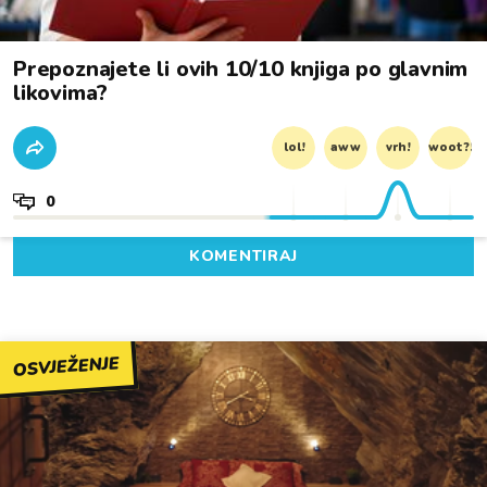
Prepoznajete li ovih 10/10 knjiga po glavnim
likovima?
lol!
aww
vrh!
woot?!
0
KOMENTIRAJ
OSVJEŽENJE