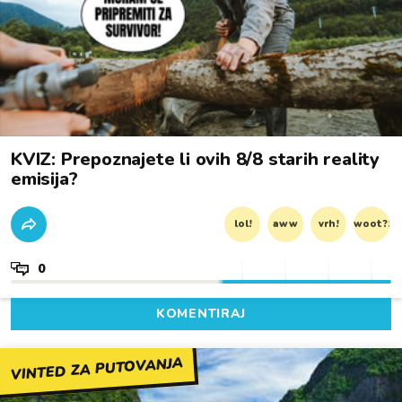
KVIZ: Prepoznajete li ovih 8/8 starih reality
emisija?
lol!
aww
vrh!
woot?!
0
KOMENTIRAJ
VINTED ZA PUTOVANJA