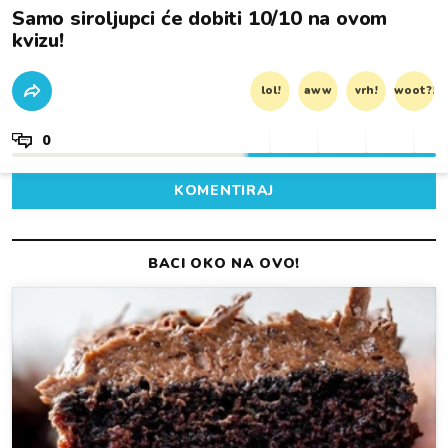
Samo siroljupci će dobiti 10/10 na ovom
kvizu!
lol!
aww
vrh!
woot?!
0
KOMENTIRAJ