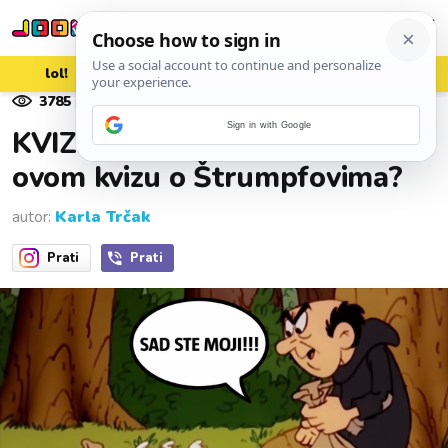
lol!
aww
vrh!
woot?!
3785
pregleda
06. srpnja 2026.
Sign in with Google
KVIZ: Možete li dobiti 8/8 na
ovom kvizu o Štrumpfovima?
autor:
Karla Trčak
Prati
Prati