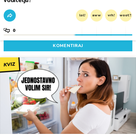
voditelju?
lol!
aww
vrh!
woot?!
0
KOMENTIRAJ
KVIZ