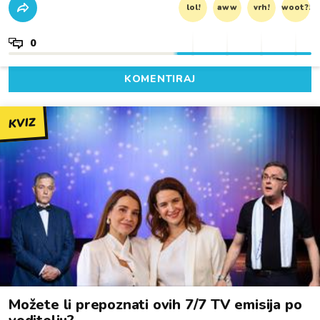
lol!
aww
vrh!
woot?!
0
KOMENTIRAJ
KVIZ
Možete li prepoznati ovih 7/7 TV emisija po