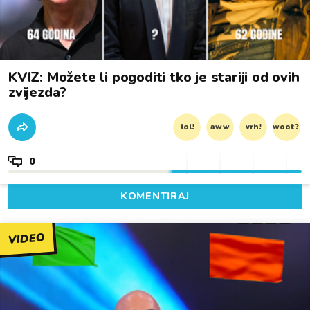
KVIZ: Možete li pogoditi tko je stariji od ovih
zvijezda?
lol!
aww
vrh!
woot?!
0
KOMENTIRAJ
VIDEO