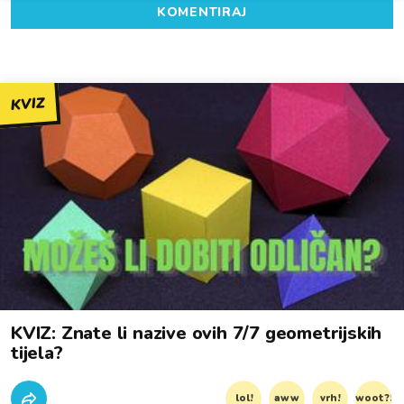
KOMENTIRAJ
KVIZ
KVIZ: Znate li nazive ovih 7/7 geometrijskih
tijela?
lol!
aww
vrh!
woot?!