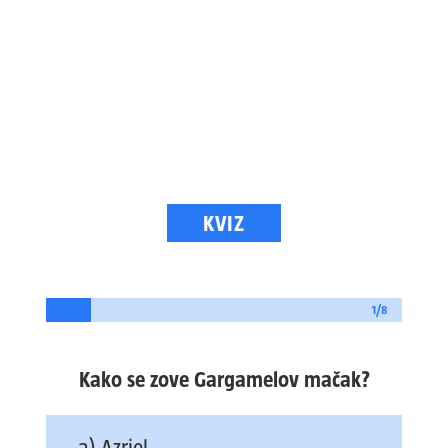
KVIZ
1/8
Kako se zove Gargamelov mačak?
a) Azriel