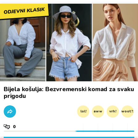
ODJEVNI KLASIK
Bijela košulja: Bezvremenski komad za svaku
prigodu
lol!
aww
vrh!
woot?!
0