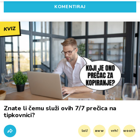
KOMENTIRAJ
KVIZ
Znate li čemu služi ovih 7/7 prečica na
tipkovnici?
lol!
aww
vrh!
woot?!