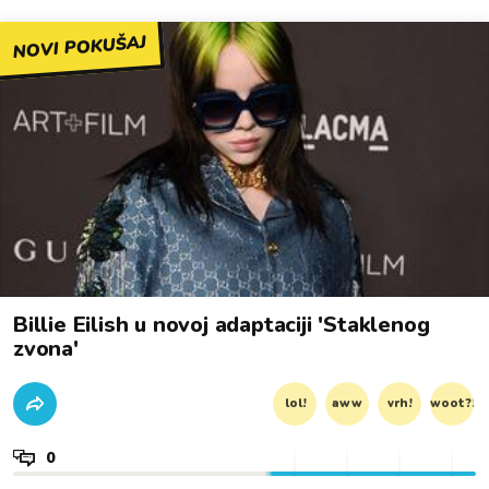
NOVI POKUŠAJ
Billie Eilish u novoj adaptaciji 'Staklenog
zvona'
lol!
aww
vrh!
woot?!
0