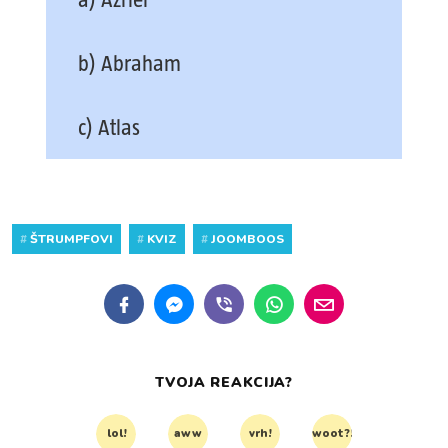
b) Abraham
c) Atlas
#
ŠTRUMPFOVI
#
KVIZ
#
JOOMBOOS
TVOJA REAKCIJA?
lol!
aww
vrh!
woot?!