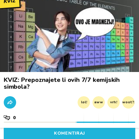
KVIZ
KVIZ: Prepoznajete li ovih 7/7 kemijskih
simbola?
lol!
aww
vrh!
woot?!
0
KOMENTIRAJ