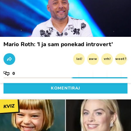
Mario Roth: 'I ja sam ponekad introvert'
lol!
aww
vrh!
woot?!
0
KOMENTIRAJ
KVIZ