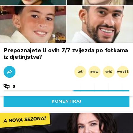
Prepoznajete li ovih 7/7 zvijezda po fotkama
iz djetinjstva?
lol!
aww
vrh!
woot?!
0
KOMENTIRAJ
A NOVA SEZONA?