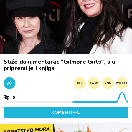
Stiže dokumentarac "Gilmore Girls", a u
pripremi je i knjiga
lol!
aww
vrh!
woot?!
0
KOMENTIRAJ
BOGATSTVO MORA