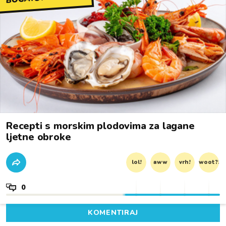
Recepti s morskim plodovima za lagane
ljetne obroke
lol!
aww
vrh!
woot?!
0
KOMENTIRAJ