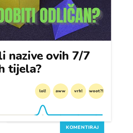
i nazive ovih 7/7
 tijela?
lol!
aww
vrh!
woot?!
KOMENTIRAJ