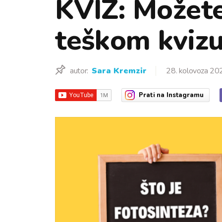
KVIZ: Možete 
teškom kvizu 
autor:
Sara Kremzir
28. kolovoza 20
Prati
na Instagramu