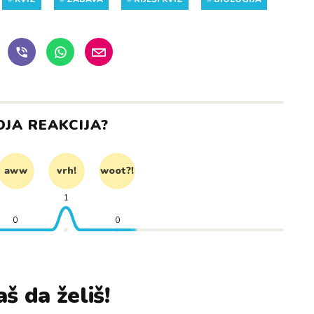
OJA REAKCIJA?
aww
vrh!
woot?!
1
0
0
š da želiš!