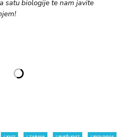
na satu biologije te nam javite
njem!
#
KVIZ
#
ZABAVA
#
RIJEŠI KVIZ
#
BIOLOGIJA