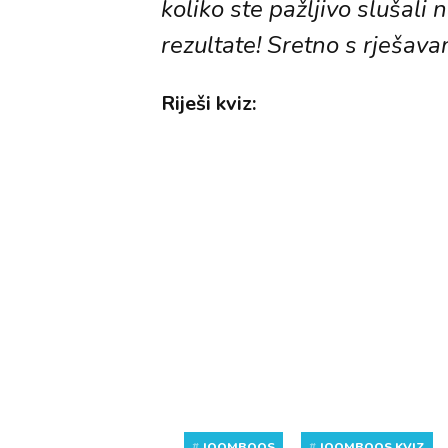
koliko ste pažljivo slušali 
rezultate! Sretno s rješava
Riješi kviz:
#
JOOMBOOS
#
JOOMBOOS KVIZ