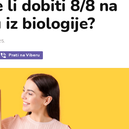
li dobiti 8/8 na
iz biologije?
25.
Prati
na Viberu