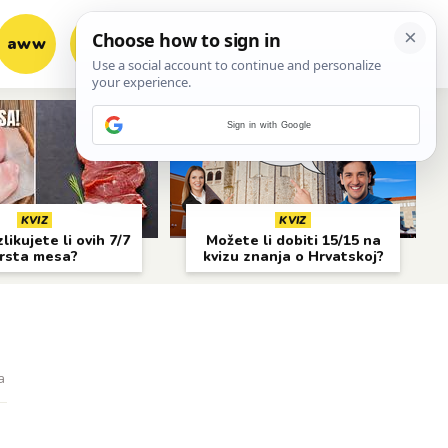
aww
vrh!
woot?!
Sign in with Google
KVIZ
KVIZ
likujete li ovih 7/7
Možete li dobiti 15/15 na
rsta mesa?
kvizu znanja o Hrvatskoj?
a