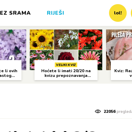
EZ SRAMA
RIJEŠI
lol!
VELIKI KVIZ
e li ovih
Hoćete li imati 20/20 na
Kviz: Raz
častog
kvizu prepoznavanja
v
cvijeća?
22056
pregled