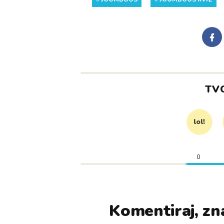
TV
lol!
0
Komentiraj, zna