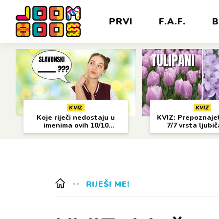
PRVI
F.A.F.
B
KVIZ
KVIZ
Koje riječi nedostaju u
KVIZ: Prepoznajet
imenima ovih 10/10
7/7 vrsta ljubi
gradova?
cvijeća?
RIJEŠI ME!