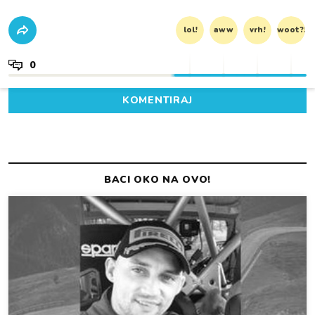
lol!
aww
vrh!
woot?!
0
KOMENTIRAJ