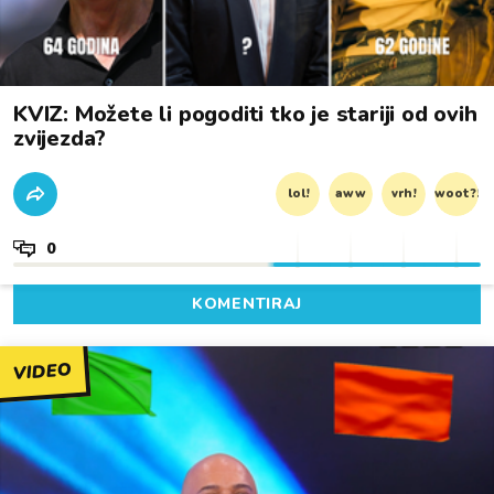
KVIZ: Možete li pogoditi tko je stariji od ovih
zvijezda?
lol!
aww
vrh!
woot?!
0
KOMENTIRAJ
VIDEO