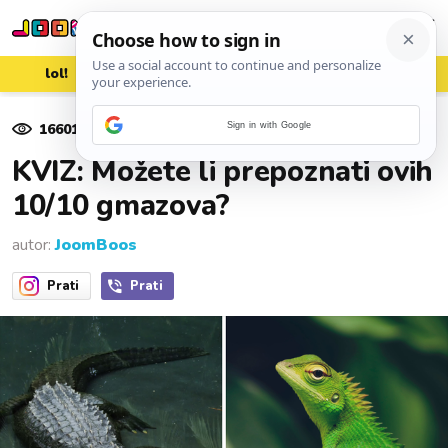
lol!
aww
vrh!
woot?!
16601
pregleda
Sign in with Google
21. listopada 2023.
KVIZ: Možete li prepoznati ovih
10/10 gmazova?
autor:
JoomBoos
Prati
Prati