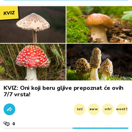
KVIZ
KVIZ: Oni koji beru gljive prepoznat će ovih
7/7 vrsta!
lol!
aww
vrh!
woot?!
0