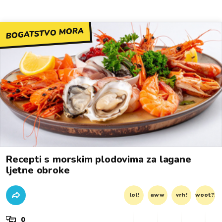
BOGATSTVO MORA
Recepti s morskim plodovima za lagane
ljetne obroke
lol!
aww
vrh!
woot?!
0