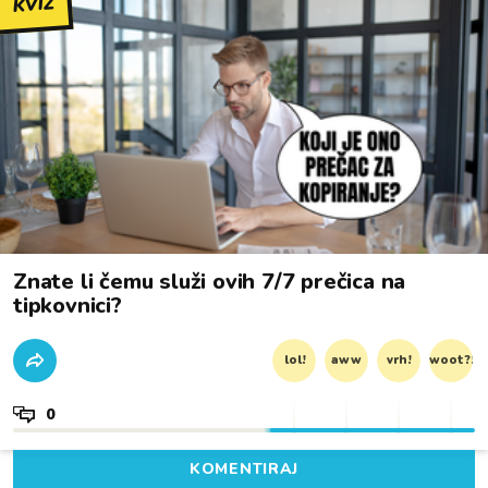
KVIZ
Znate li čemu služi ovih 7/7 prečica na
tipkovnici?
lol!
aww
vrh!
woot?!
0
KOMENTIRAJ