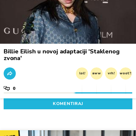
Billie Eilish u novoj adaptaciji 'Staklenog
zvona'
lol!
aww
vrh!
woot?!
0
KOMENTIRAJ