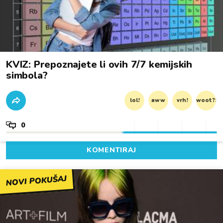
KVIZ: Prepoznajete li ovih 7/7 kemijskih
simbola?
lol!
aww
vrh!
woot?!
0
KOMENTIRAJ
NOVI POKUŠAJ