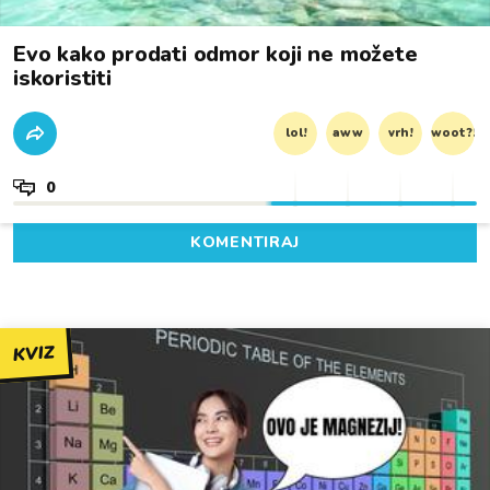
Evo kako prodati odmor koji ne možete
iskoristiti
lol!
aww
vrh!
woot?!
0
KOMENTIRAJ
KVIZ