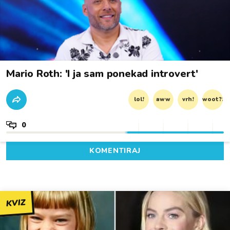
Mario Roth: 'I ja sam ponekad introvert'
lol!
aww
vrh!
woot?!
0
KOMENTIRAJ
KVIZ