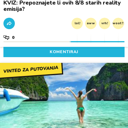
KVIZ: Prepoznajete li ovih 8/8 starih reality
emisija?
lol!
aww
vrh!
woot?!
0
KOMENTIRAJ
VINTED ZA PUTOVANJA