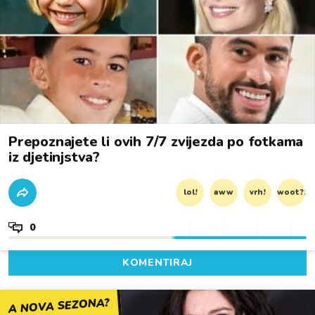
Prepoznajete li ovih 7/7 zvijezda po fotkama
iz djetinjstva?
lol!
aww
vrh!
woot?!
0
KOMENTIRAJ
A NOVA SEZONA?