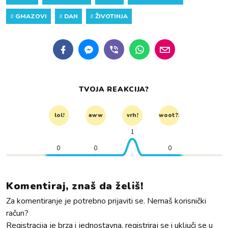
#
GMAZOVI
#
DAN
#
ŽIVOTINJA
TVOJA REAKCIJA?
lol!
aww
vrh!
woot?!
1
0
0
0
Komentiraj, znaš da želiš!
Za komentiranje je potrebno prijaviti se. Nemaš korisnički
račun?
Registracija je brza i jednostavna, registriraj se i uključi se u