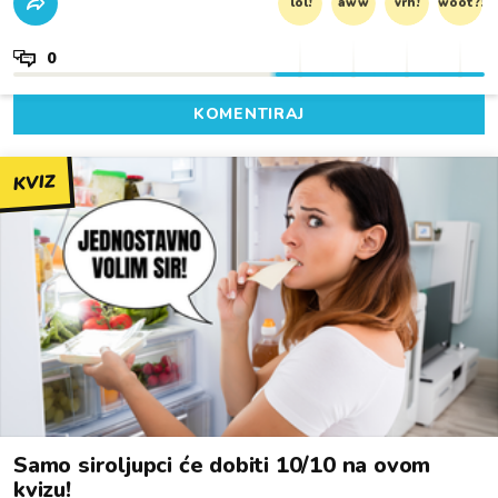
lol!
aww
vrh!
woot?!
0
KOMENTIRAJ
KVIZ
Samo siroljupci će dobiti 10/10 na ovom
kvizu!