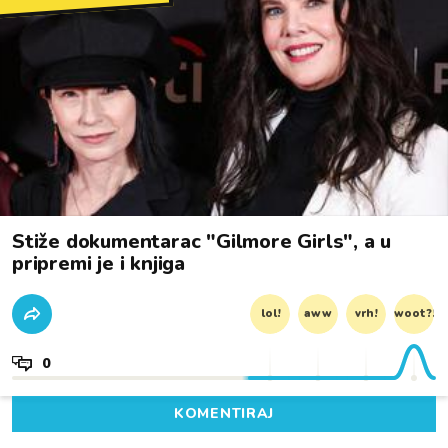
Stiže dokumentarac "Gilmore Girls", a u
pripremi je i knjiga
lol!
aww
vrh!
woot?!
0
KOMENTIRAJ