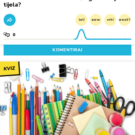
tijela?
lol!
aww
vrh!
woot?!
0
KOMENTIRAJ
KVIZ