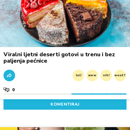
Viralni ljetni deserti gotovi u trenu i bez
paljenja pećnice
lol!
aww
vrh!
woot?!
0
KOMENTIRAJ