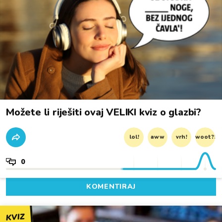
Možete li riješiti ovaj VELIKI kviz o glazbi?
lol!
aww
vrh!
woot?!
0
KOMENTIRAJ
KVIZ