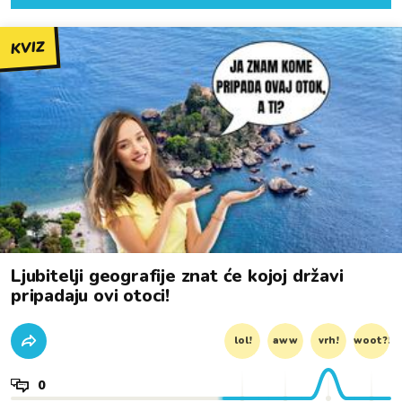
KVIZ
Ljubitelji geografije znat će kojoj državi
pripadaju ovi otoci!
lol!
aww
vrh!
woot?!
0