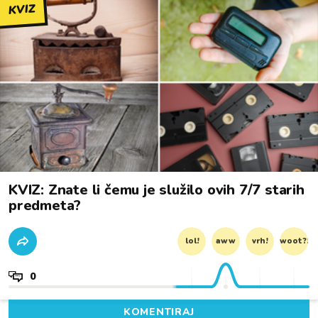
KVIZ
KVIZ: Znate li čemu je služilo ovih 7/7 starih
predmeta?
lol!
aww
vrh!
woot?!
0
KOMENTIRAJ