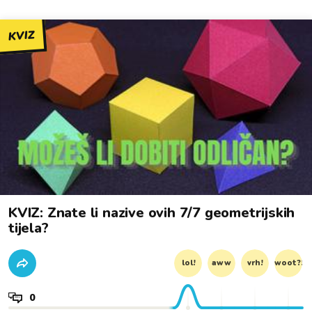
KVIZ
KVIZ: Znate li nazive ovih 7/7 geometrijskih
tijela?
lol!
aww
vrh!
woot?!
0