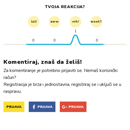
TVOJA REAKCIJA?
lol!
aww
vrh!
woot?!
1
0
0
0
Komentiraj, znaš da želiš!
Za komentiranje je potrebno prijaviti se. Nemaš korisnički
račun?
Registracija je brza i jednostavna, registriraj se i uključi se u
raspravu.
PRIJAVA
PRIJAVA
PRIJAVA