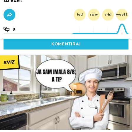
lol!
aww
vrh!
woot?!
0
KOMENTIRAJ
KVIZ