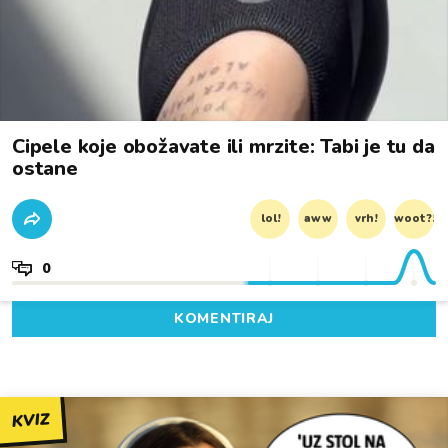
Cipele koje obožavate ili mrzite: Tabi je tu da
ostane
lol!
aww
vrh!
woot?!
0
KOMENTIRAJ
KVIZ