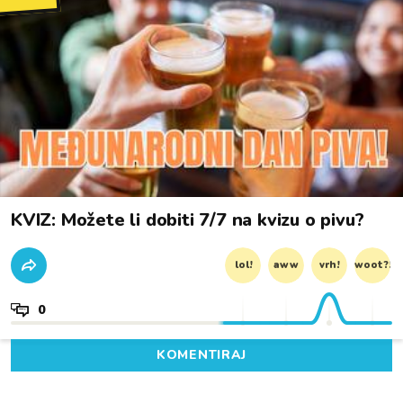
KVIZ: Možete li dobiti 7/7 na kvizu o pivu?
lol!
aww
vrh!
woot?!
0
KOMENTIRAJ