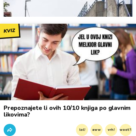
KVIZ
Prepoznajete li ovih 10/10 knjiga po glavnim
likovima?
lol!
aww
vrh!
woot?!