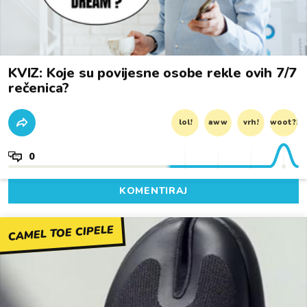
KVIZ: Koje su povijesne osobe rekle ovih 7/7
rečenica?
lol!
aww
vrh!
woot?!
0
KOMENTIRAJ
CAMEL TOE CIPELE