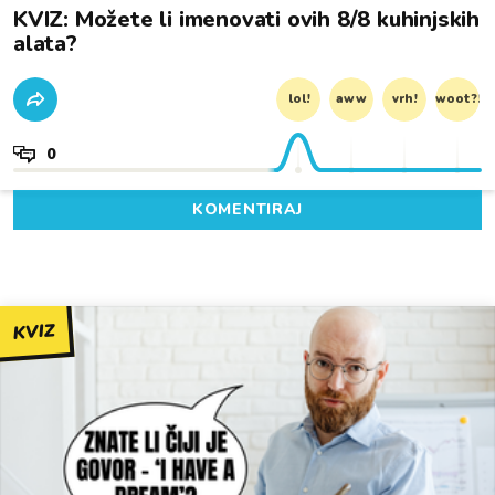
KVIZ: Možete li imenovati ovih 8/8 kuhinjskih
alata?
lol!
aww
vrh!
woot?!
0
KOMENTIRAJ
KVIZ