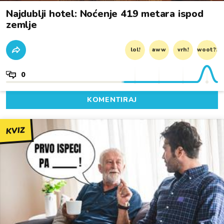
Najdublji hotel: Noćenje 419 metara ispod
zemlje
lol!
aww
vrh!
woot?!
0
KOMENTIRAJ
KVIZ