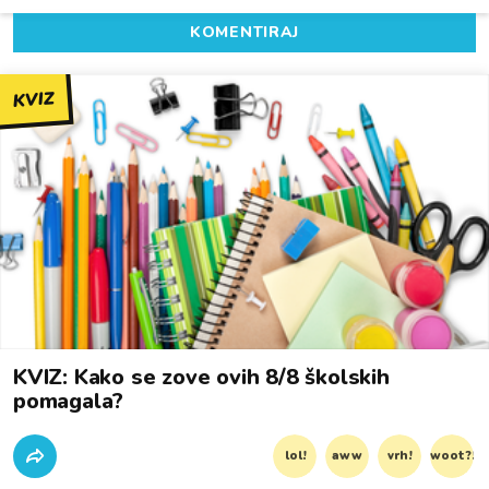
KOMENTIRAJ
KVIZ
KVIZ: Kako se zove ovih 8/8 školskih
pomagala?
lol!
aww
vrh!
woot?!