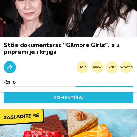
Stiže dokumentarac "Gilmore Girls", a u
pripremi je i knjiga
lol!
aww
vrh!
woot?!
0
KOMENTIRAJ
ZASLADITE SE