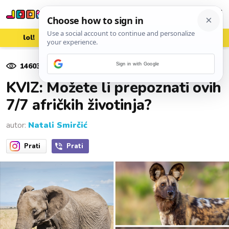
lol!
aww
vrh!
woot?!
14603
pregleda
Sign in with Google
10. listopada 2025.
KVIZ: Možete li prepoznati ovih
7/7 afričkih životinja?
autor:
Natali Smirčić
Prati
Prati