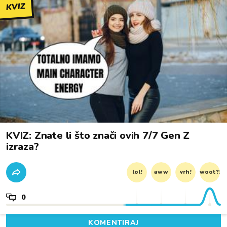
KVIZ
KVIZ: Znate li što znači ovih 7/7 Gen Z
izraza?
lol!
aww
vrh!
woot?!
0
KOMENTIRAJ