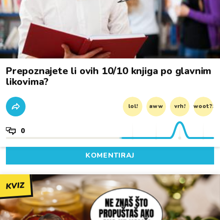
Prepoznajete li ovih 10/10 knjiga po glavnim
likovima?
lol!
aww
vrh!
woot?!
0
KOMENTIRAJ
KVIZ