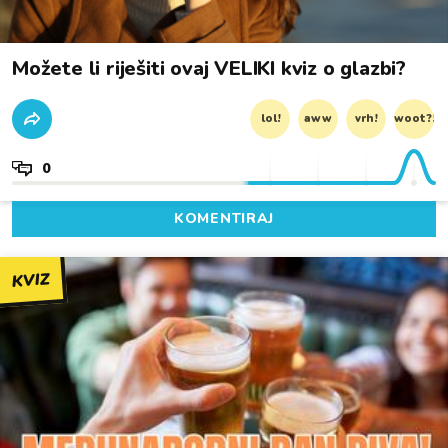
Možete li riješiti ovaj VELIKI kviz o glazbi?
lol!
aww
vrh!
woot?!
0
KOMENTIRAJ
KVIZ