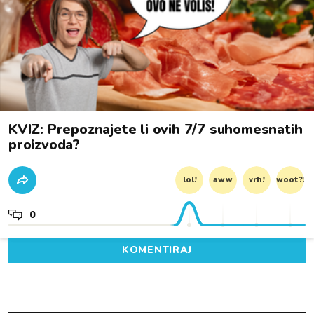
KVIZ: Prepoznajete li ovih 7/7 suhomesnatih
proizvoda?
lol!
aww
vrh!
woot?!
0
KOMENTIRAJ