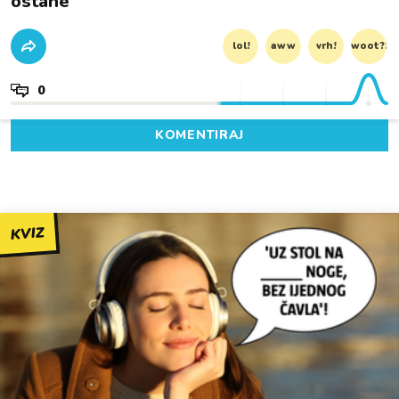
ostane
lol!
aww
vrh!
woot?!
0
KOMENTIRAJ
KVIZ