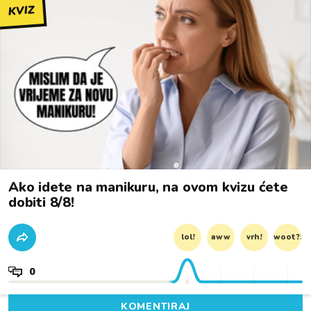
KVIZ
Ako idete na manikuru, na ovom kvizu ćete
dobiti 8/8!
lol!
aww
vrh!
woot?!
0
KOMENTIRAJ