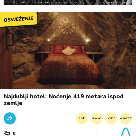
OSVJEŽENJE
Najdublji hotel: Noćenje 419 metara ispod
zemlje
lol!
aww
vrh!
woot?!
0