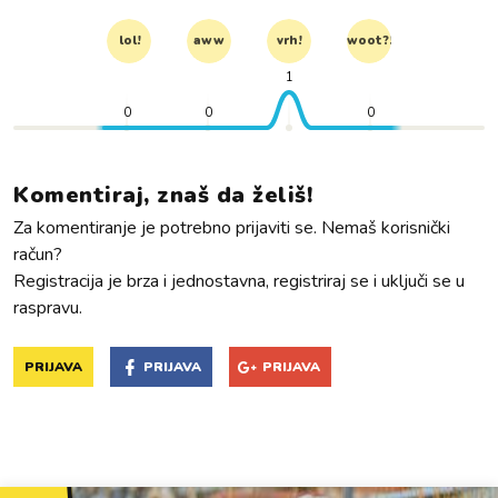
lol!
aww
vrh!
woot?!
1
0
0
0
Komentiraj, znaš da želiš!
Za komentiranje je potrebno prijaviti se. Nemaš korisnički
račun?
Registracija je brza i jednostavna, registriraj se i uključi se u
raspravu.
PRIJAVA
PRIJAVA
PRIJAVA