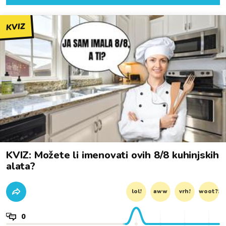
KVIZ
KVIZ: Možete li imenovati ovih 8/8 kuhinjskih
alata?
lol!
aww
vrh!
woot?!
0