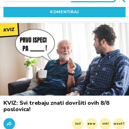
KOMENTIRAJ
KVIZ
KVIZ: Svi trebaju znati dovršiti ovih 8/8
poslovica!
lol!
aww
vrh!
woot?!