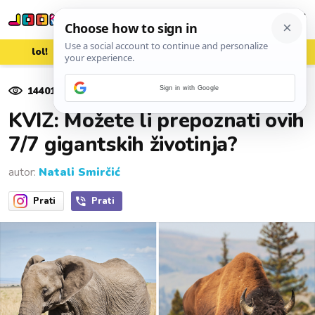
lol!
aww
vrh!
woot?!
14401
pregleda
Sign in with Google
15. rujna 2025.
KVIZ: Možete li prepoznati ovih
7/7 gigantskih životinja?
autor:
Natali Smirčić
Prati
Prati