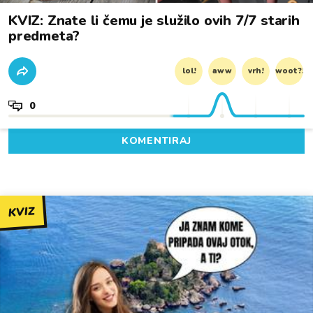
KVIZ: Znate li čemu je služilo ovih 7/7 starih
predmeta?
lol!
aww
vrh!
woot?!
0
KOMENTIRAJ
KVIZ