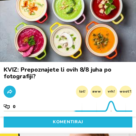
KVIZ: Prepoznajete li ovih 8/8 juha po
fotografiji?
lol!
aww
vrh!
woot?!
0
KOMENTIRAJ