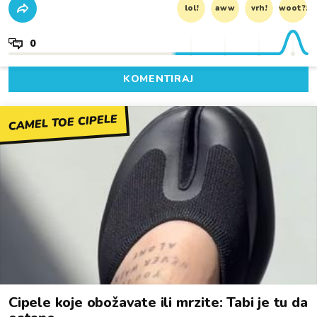
lol!
aww
vrh!
woot?!
0
KOMENTIRAJ
CAMEL TOE CIPELE
Cipele koje obožavate ili mrzite: Tabi je tu da