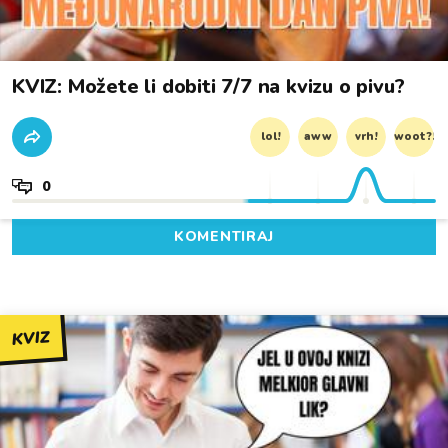
KVIZ: Možete li dobiti 7/7 na kvizu o pivu?
lol!
aww
vrh!
woot?!
0
KOMENTIRAJ
KVIZ