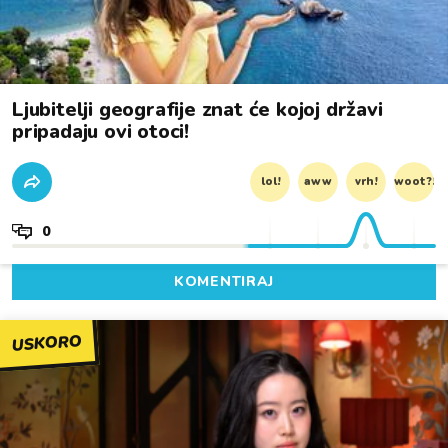
Ljubitelji geografije znat će kojoj državi
pripadaju ovi otoci!
lol!
aww
vrh!
woot?!
0
KOMENTIRAJ
USKORO