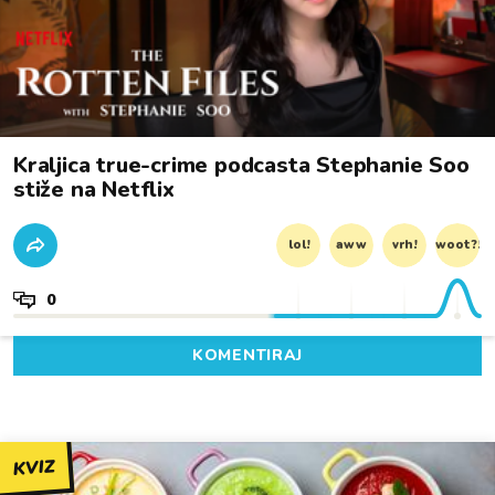
Kraljica true-crime podcasta Stephanie Soo
stiže na Netflix
lol!
aww
vrh!
woot?!
0
KOMENTIRAJ
KVIZ