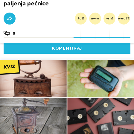
paljenja pećnice
lol!
aww
vrh!
woot?!
0
KOMENTIRAJ
KVIZ