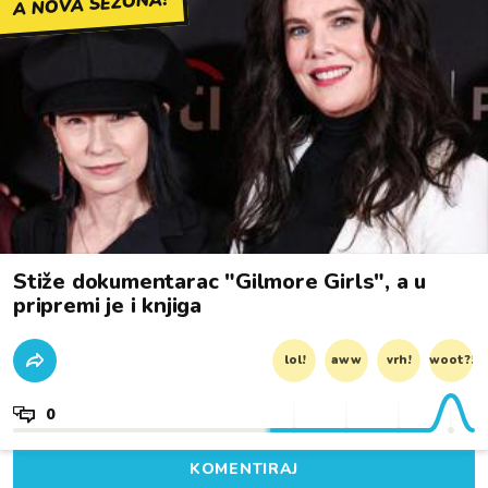
A NOVA SEZONA?
Stiže dokumentarac "Gilmore Girls", a u
pripremi je i knjiga
lol!
aww
vrh!
woot?!
0
KOMENTIRAJ