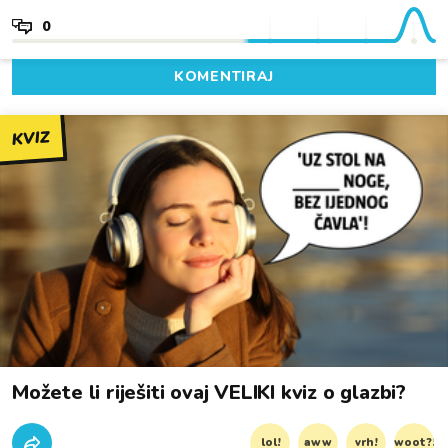
0
KOMENTIRAJ
KVIZ
Možete li riješiti ovaj VELIKI kviz o glazbi?
lol!
aww
vrh!
woot?!