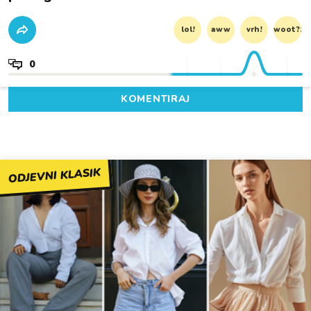
lol!
aww
vrh!
woot?!
0
KOMENTIRAJ
ODJEVNI KLASIK