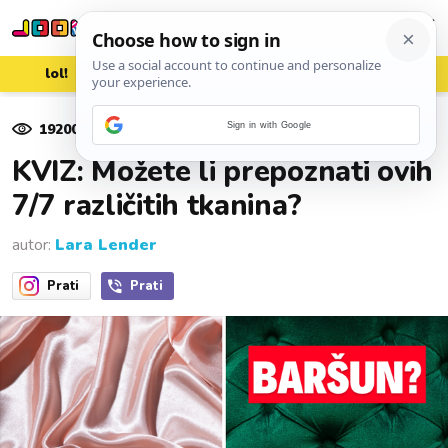
lol!
aww
vrh!
woot?!
19200
pregleda
Sign in with Google
06. ožujka 2023.
KVIZ: Možete li prepoznati ovih
7/7 različitih tkanina?
autor:
Lara Lender
Prati
Prati