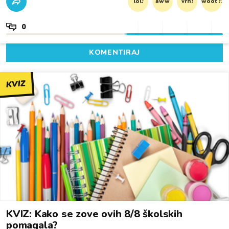
lol!
aww
vrh!
woot?!
0
KOMENTIRAJ
KVIZ
KVIZ: Kako se zove ovih 8/8 školskih
pomagala?