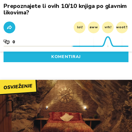
Prepoznajete li ovih 10/10 knjiga po glavnim
likovima?
lol!
aww
vrh!
woot?!
0
KOMENTIRAJ
OSVJEŽENJE