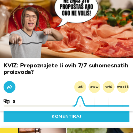
KVIZ: Prepoznajete li ovih 7/7 suhomesnatih
proizvoda?
lol!
aww
vrh!
woot?!
0
KOMENTIRAJ