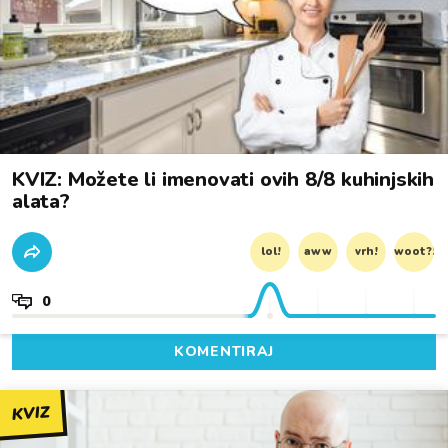
KVIZ: Možete li imenovati ovih 8/8 kuhinjskih
alata?
lol!
aww
vrh!
woot?!
0
KOMENTIRAJ
KVIZ