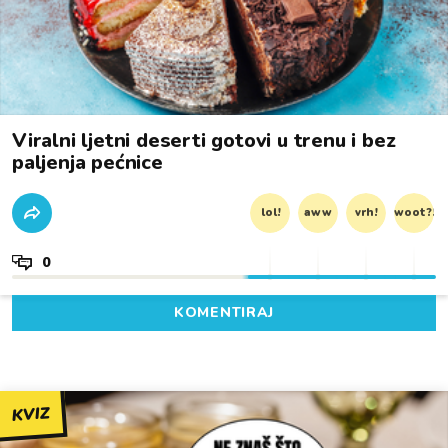
Viralni ljetni deserti gotovi u trenu i bez
paljenja pećnice
lol!
aww
vrh!
woot?!
0
KOMENTIRAJ
KVIZ