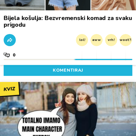
Bijela košulja: Bezvremenski komad za svaku
prigodu
lol!
aww
vrh!
woot?!
0
KOMENTIRAJ
KVIZ