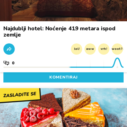
Najdublji hotel: Noćenje 419 metara ispod
zemlje
lol!
aww
vrh!
woot?!
0
KOMENTIRAJ
ZASLADITE SE