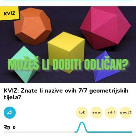
KVIZ
KVIZ: Znate li nazive ovih 7/7 geometrijskih
tijela?
lol!
aww
vrh!
woot?!
0