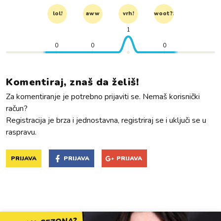
lol!
aww
vrh!
woot?!
1
0
0
0
Komentiraj, znaš da želiš!
Za komentiranje je potrebno prijaviti se. Nemaš korisnički
račun?
Registracija je brza i jednostavna, registriraj se i uključi se u
raspravu.
PRIJAVA
PRIJAVA
PRIJAVA