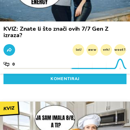
KVIZ: Znate li što znači ovih 7/7 Gen Z
izraza?
lol!
aww
vrh!
woot?!
0
KOMENTIRAJ
KVIZ