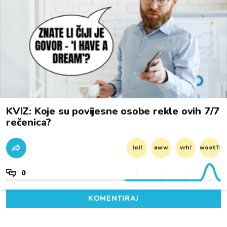
KVIZ: Koje su povijesne osobe rekle ovih 7/7
rečenica?
lol!
aww
vrh!
woot?!
0
KOMENTIRAJ