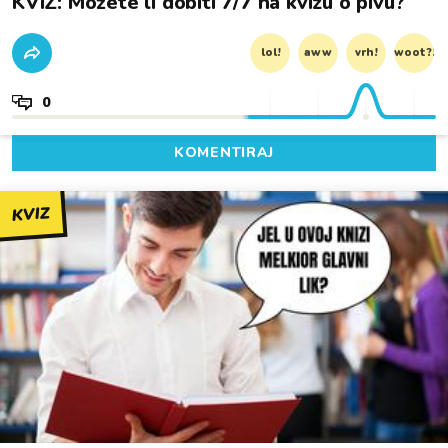
KVIZ: Možete li dobiti 7/7 na kvizu o pivu?
lol!
aww
vrh!
woot?!
0
KOMENTIRAJ
KVIZ