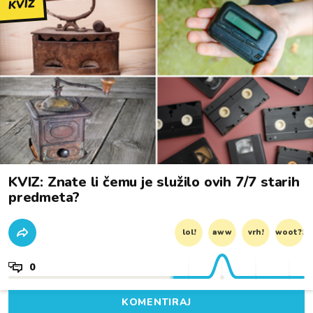
KVIZ
KVIZ: Znate li čemu je služilo ovih 7/7 starih
predmeta?
lol!
aww
vrh!
woot?!
0
KOMENTIRAJ