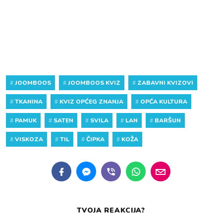
#
JOOMBOOS
#
JOOMBOOS KVIZ
#
ZABAVNI KVIZOVI
#
TKANINA
#
KVIZ OPĆEG ZNANJA
#
OPĆA KULTURA
#
PAMUK
#
SATEN
#
SVILA
#
LAN
#
BARŠUN
#
VISKOZA
#
TIL
#
ČIPKA
#
KOŽA
TVOJA REAKCIJA?