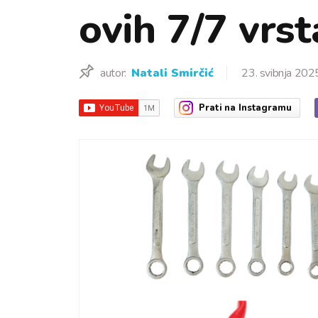
ovih 7/7 vrst
autor:
Natali Smirčić
23. svibnja 202
Prati
na Instagramu