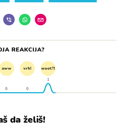
OJA REAKCIJA?
aww
vrh!
woot?!
1
0
0
š da želiš!