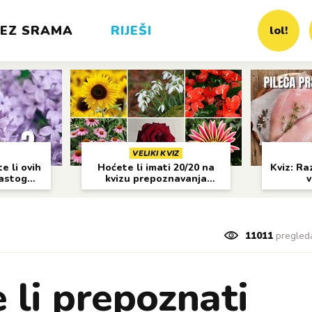
EZ SRAMA
RIJEŠI
lol!
VELIKI KVIZ
e li ovih
Hoćete li imati 20/20 na
Kviz: Raz
častog
kvizu prepoznavanja
v
cvijeća?
11011
pregled
 li prepoznati