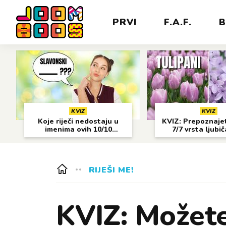
PRVI
F.A.F.
B
KVIZ
KVIZ
Koje riječi nedostaju u
KVIZ: Prepoznajet
imenima ovih 10/10
7/7 vrsta ljubi
gradova?
cvijeća?
RIJEŠI ME!
KVIZ: Možete