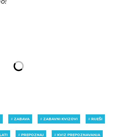
no!
Z
#
ZABAVA
#
ZABAVNI KVIZOVI
#
RIJEŠI
LATI
#
PREPOZNAJ
#
KVIZ PREPOZNAVANJA