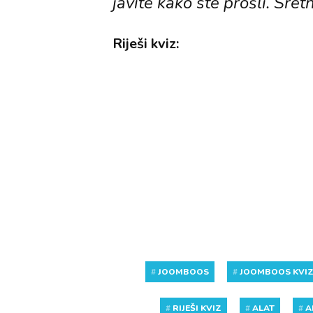
javite kako ste prošli. Sret
Riješi kviz:
#
JOOMBOOS
#
JOOMBOOS KVI
#
RIJEŠI KVIZ
#
ALAT
#
A