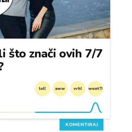
i što znači ovih 7/7
?
lol!
aww
vrh!
woot?!
KOMENTIRAJ