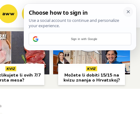
aww
vrh!
woot?!
Sign in with Google
KVIZ
KVIZ
likujete li ovih 7/7
Možete li dobiti 15/15 na
rsta mesa?
kvizu znanja o Hrvatskoj?
a