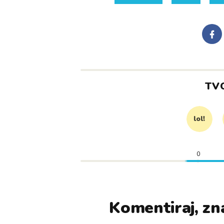
TV
lol!
0
Komentiraj, zna