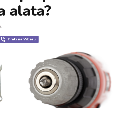
a alata?
5.
Prati
na Viberu