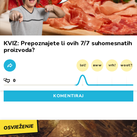
KVIZ: Prepoznajete li ovih 7/7 suhomesnatih
proizvoda?
lol!
aww
vrh!
woot?!
0
KOMENTIRAJ
OSVJEŽENJE