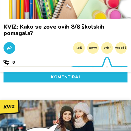
KVIZ: Kako se zove ovih 8/8 školskih
pomagala?
lol!
aww
vrh!
woot?!
0
KOMENTIRAJ
KVIZ