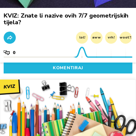
KVIZ: Znate li nazive ovih 7/7 geometrijskih
tijela?
lol!
aww
vrh!
woot?!
0
KOMENTIRAJ
KVIZ