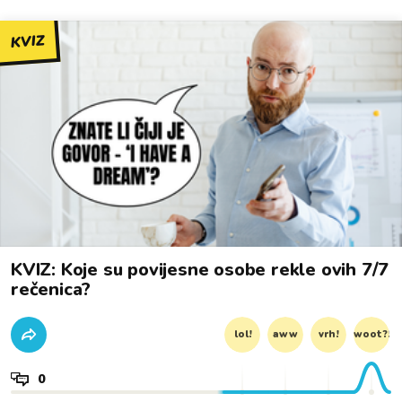
KVIZ
KVIZ: Koje su povijesne osobe rekle ovih 7/7
rečenica?
lol!
aww
vrh!
woot?!
0