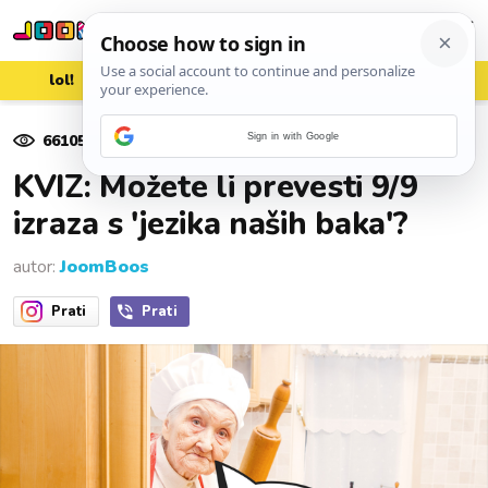
lol!
aww
vrh!
woot?!
66105
pregleda
Sign in with Google
11. rujna 2022.
KVIZ: Možete li prevesti 9/9
izraza s 'jezika naših baka'?
autor:
JoomBoos
Prati
Prati