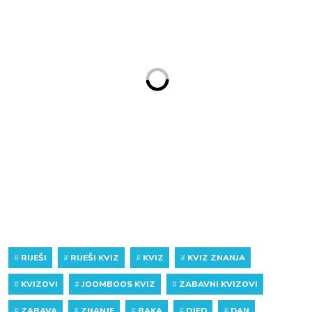
#
RIJEŠI
#
RIJEŠI KVIZ
#
KVIZ
#
KVIZ ZNANJA
#
KVIZOVI
#
JOOMBOOS KVIZ
#
ZABAVNI KVIZOVI
#
ZABAVA
#
ZNANJE
#
BAKA
#
DJED
#
DAN