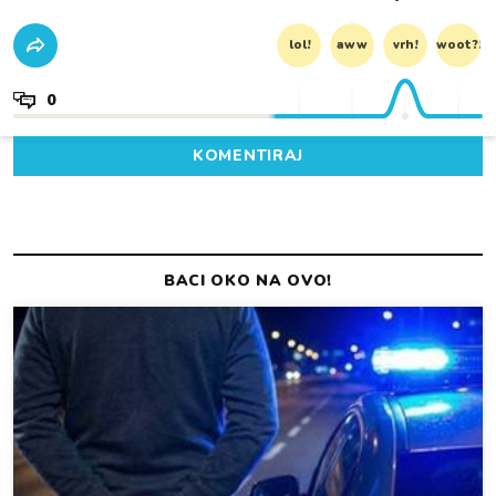
lol!
aww
vrh!
woot?!
0
KOMENTIRAJ