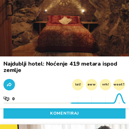
Najdublji hotel: Noćenje 419 metara ispod
zemlje
lol!
aww
vrh!
woot?!
0
KOMENTIRAJ