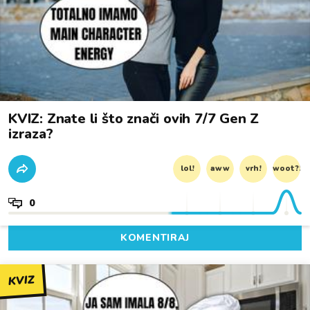
KVIZ: Znate li što znači ovih 7/7 Gen Z
izraza?
lol!
aww
vrh!
woot?!
0
KOMENTIRAJ
KVIZ