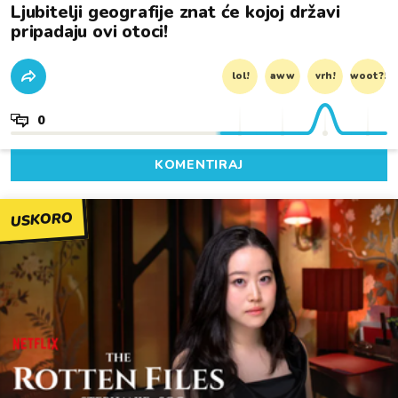
Ljubitelji geografije znat će kojoj državi
pripadaju ovi otoci!
lol!
aww
vrh!
woot?!
0
KOMENTIRAJ
USKORO