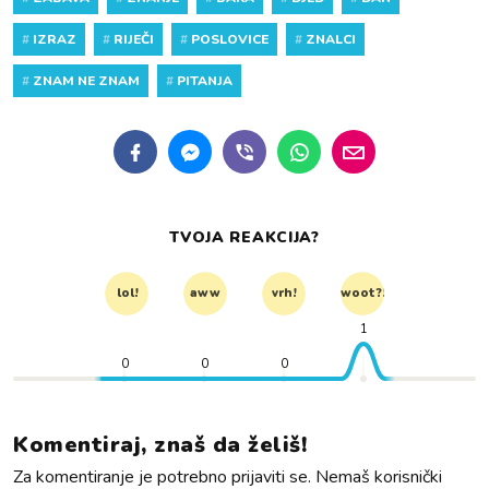
#
IZRAZ
#
RIJEČI
#
POSLOVICE
#
ZNALCI
#
ZNAM NE ZNAM
#
PITANJA
TVOJA REAKCIJA?
lol!
aww
vrh!
woot?!
1
0
0
0
Komentiraj, znaš da želiš!
Za komentiranje je potrebno prijaviti se. Nemaš korisnički