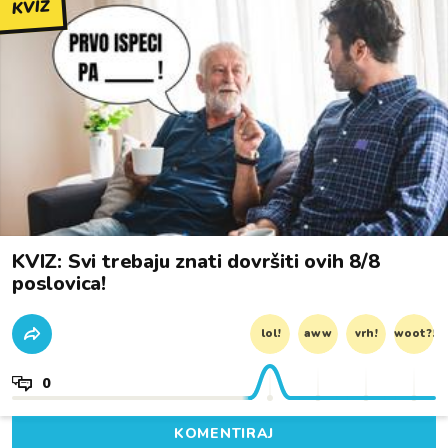
KVIZ
KVIZ: Svi trebaju znati dovršiti ovih 8/8
poslovica!
lol!
aww
vrh!
woot?!
0
KOMENTIRAJ