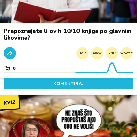
Prepoznajete li ovih 10/10 knjiga po glavnim
likovima?
lol!
aww
vrh!
woot?!
0
KOMENTIRAJ
KVIZ