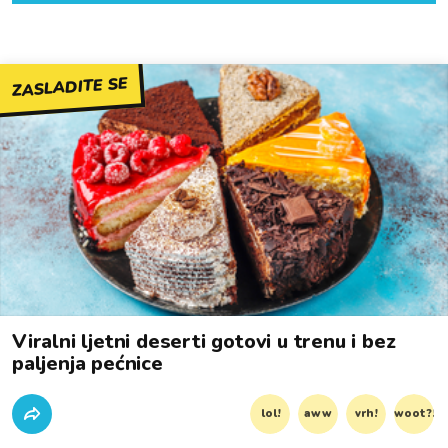
ZASLADITE SE
Viralni ljetni deserti gotovi u trenu i bez
paljenja pećnice
lol!
aww
vrh!
woot?!