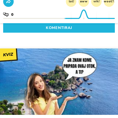
lol!
aww
vrh!
woot?!
0
KOMENTIRAJ
KVIZ