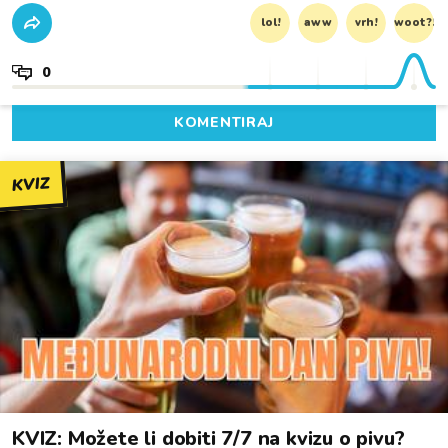
lol!
aww
vrh!
woot?!
0
KOMENTIRAJ
KVIZ
KVIZ: Možete li dobiti 7/7 na kvizu o pivu?