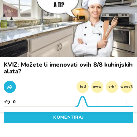
KVIZ: Možete li imenovati ovih 8/8 kuhinjskih
alata?
lol!
aww
vrh!
woot?!
0
KOMENTIRAJ