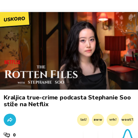
USKORO
Kraljica true-crime podcasta Stephanie Soo
stiže na Netflix
lol!
aww
vrh!
woot?!
0