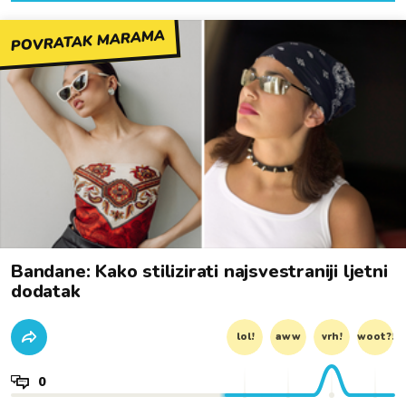
POVRATAK MARAMA
Bandane: Kako stilizirati najsvestraniji ljetni
dodatak
lol!
aww
vrh!
woot?!
0