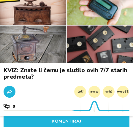
KVIZ: Znate li čemu je služilo ovih 7/7 starih
predmeta?
lol!
aww
vrh!
woot?!
0
KOMENTIRAJ