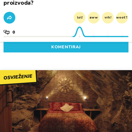
proizvoda?
lol!
aww
vrh!
woot?!
0
KOMENTIRAJ
OSVJEŽENJE