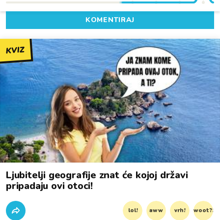
KOMENTIRAJ
KVIZ
Ljubitelji geografije znat će kojoj državi
pripadaju ovi otoci!
lol!
aww
vrh!
woot?!