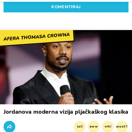
KOMENTIRAJ
AFERA THOMASA CROWNA
Jordanova moderna vizija pljačkaškog klasika
lol!
aww
vrh!
woot?!