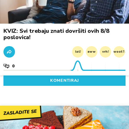
KVIZ: Svi trebaju znati dovršiti ovih 8/8
poslovica!
lol!
aww
vrh!
woot?!
0
KOMENTIRAJ
ZASLADITE SE