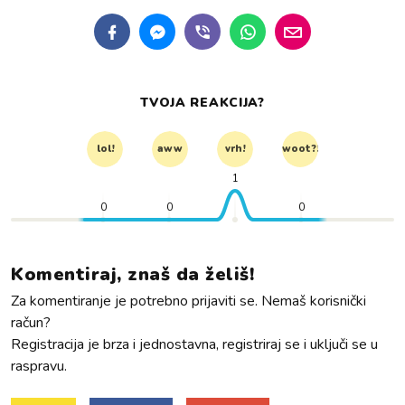
TVOJA REAKCIJA?
lol!
aww
vrh!
woot?!
1
0
0
0
Komentiraj, znaš da želiš!
Za komentiranje je potrebno prijaviti se. Nemaš korisnički
račun?
Registracija je brza i jednostavna, registriraj se i uključi se u
raspravu.