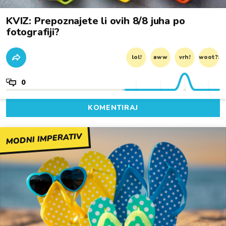
KVIZ: Prepoznajete li ovih 8/8 juha po
fotografiji?
lol!
aww
vrh!
woot?!
0
KOMENTIRAJ
MODNI IMPERATIV