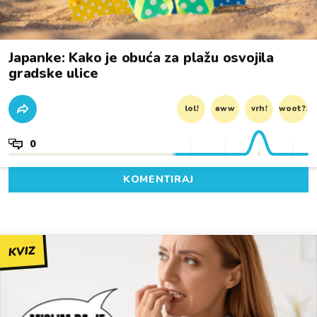
Japanke: Kako je obuća za plažu osvojila
gradske ulice
lol!
aww
vrh!
woot?!
0
KOMENTIRAJ
KVIZ