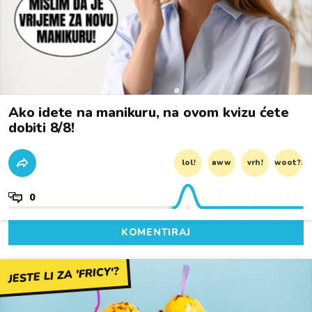
Ako idete na manikuru, na ovom kvizu ćete
dobiti 8/8!
lol!
aww
vrh!
woot?!
0
KOMENTIRAJ
JESTE LI ZA 'FRICY'?