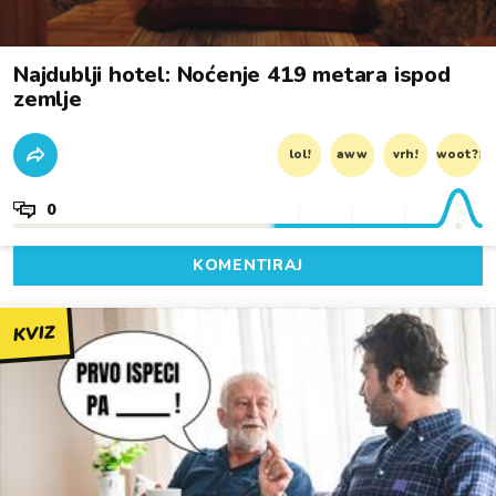
Najdublji hotel: Noćenje 419 metara ispod
zemlje
lol!
aww
vrh!
woot?!
0
KOMENTIRAJ
KVIZ