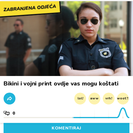
ZABRANJENA ODJEĆA
Bikini i vojni print ovdje vas mogu koštati
lol!
aww
vrh!
woot?!
0
KOMENTIRAJ