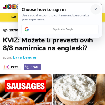
lol!
aww
vrh!
woot?!
19700
pregleda
Sign in with Google
10. siječnja 2024.
KVIZ: Možete li prevesti ovih
8/8 namirnica na engleski?
autor:
Lara Lender
Prati
Prati