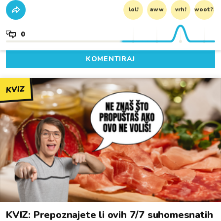
lol!
aww
vrh!
woot?!
0
KOMENTIRAJ
KVIZ
KVIZ: Prepoznajete li ovih 7/7 suhomesnatih