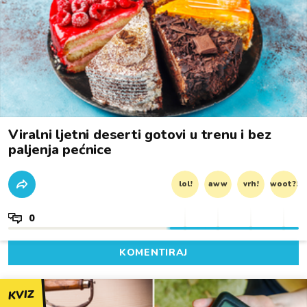
Viralni ljetni deserti gotovi u trenu i bez
paljenja pećnice
lol!
aww
vrh!
woot?!
0
KOMENTIRAJ
KVIZ