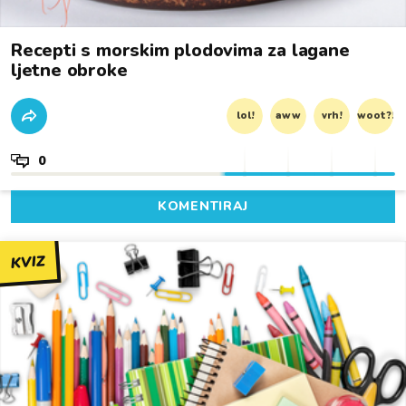
Recepti s morskim plodovima za lagane
ljetne obroke
lol!
aww
vrh!
woot?!
0
KOMENTIRAJ
KVIZ