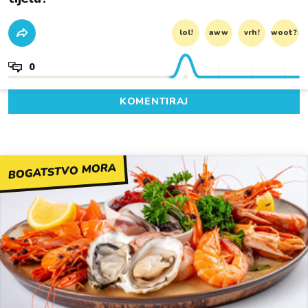
lol!
aww
vrh!
woot?!
0
KOMENTIRAJ
BOGATSTVO MORA