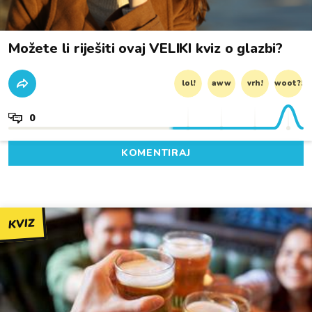
Možete li riješiti ovaj VELIKI kviz o glazbi?
lol!
aww
vrh!
woot?!
0
KOMENTIRAJ
KVIZ