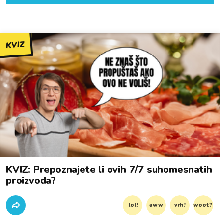
KVIZ
KVIZ: Prepoznajete li ovih 7/7 suhomesnatih
proizvoda?
lol!
aww
vrh!
woot?!