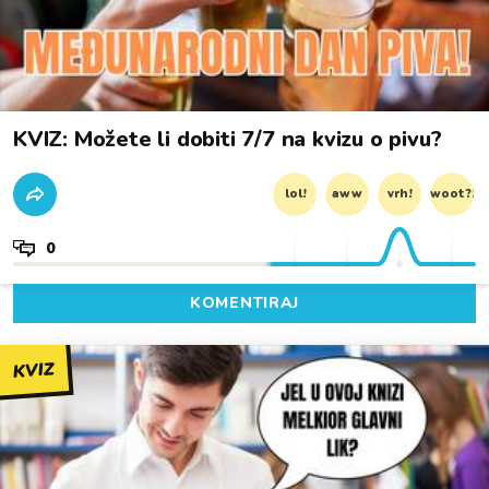
KVIZ: Možete li dobiti 7/7 na kvizu o pivu?
lol!
aww
vrh!
woot?!
0
KOMENTIRAJ
KVIZ