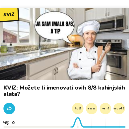
KVIZ
KVIZ: Možete li imenovati ovih 8/8 kuhinjskih
alata?
lol!
aww
vrh!
woot?!
0