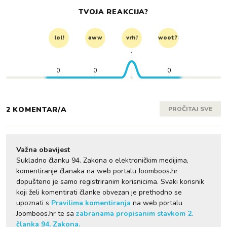
TVOJA REAKCIJA?
lol!
aww
vrh!
woot?!
1
0
0
0
2 KOMENTAR/A
PROČITAJ SVE
Važna obavijest
Sukladno članku 94. Zakona o elektroničkim medijima,
komentiranje članaka na web portalu Joomboos.hr
dopušteno je samo registriranim korisnicima. Svaki korisnik
koji želi komentirati članke obvezan je prethodno se
upoznati s
Pravilima komentiranja
na web portalu
Joomboos.hr te sa
zabranama propisanim stavkom 2.
članka 94. Zakona.