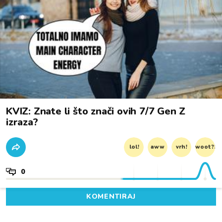
KVIZ: Znate li što znači ovih 7/7 Gen Z
izraza?
lol!
aww
vrh!
woot?!
0
KOMENTIRAJ