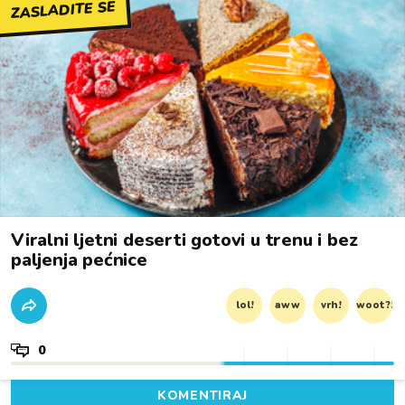
ZASLADITE SE
Viralni ljetni deserti gotovi u trenu i bez
paljenja pećnice
lol!
aww
vrh!
woot?!
0
KOMENTIRAJ