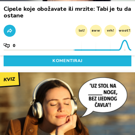
Cipele koje obožavate ili mrzite: Tabi je tu da
ostane
lol!
aww
vrh!
woot?!
0
KOMENTIRAJ
KVIZ