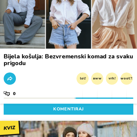
Bijela košulja: Bezvremenski komad za svaku
prigodu
lol!
aww
vrh!
woot?!
0
KOMENTIRAJ
KVIZ