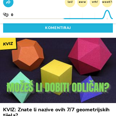
lol!
aww
vrh!
woot?!
0
KOMENTIRAJ
KVIZ
KVIZ: Znate li nazive ovih 7/7 geometrijskih
tijela?