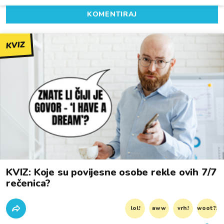
KOMENTIRAJ
KVIZ
KVIZ: Koje su povijesne osobe rekle ovih 7/7
rečenica?
lol!
aww
vrh!
woot?!