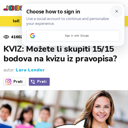
lol!
aww
vrh!
woot?!
41602
pregleda
Sign in with Google
24. lipnja 2024.
KVIZ: Možete li skupiti 15/15
bodova na kvizu iz pravopisa?
autor:
Lara Lender
Prati
Prati