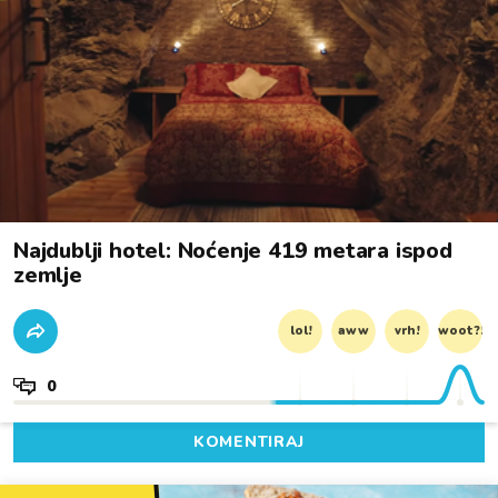
Najdublji hotel: Noćenje 419 metara ispod
zemlje
lol!
aww
vrh!
woot?!
0
KOMENTIRAJ