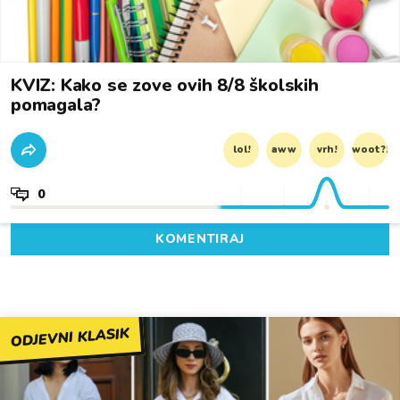
KVIZ: Kako se zove ovih 8/8 školskih
pomagala?
lol!
aww
vrh!
woot?!
0
KOMENTIRAJ
ODJEVNI KLASIK