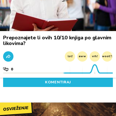
Prepoznajete li ovih 10/10 knjiga po glavnim
likovima?
lol!
aww
vrh!
woot?!
0
KOMENTIRAJ
OSVJEŽENJE