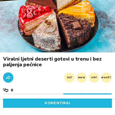
Viralni ljetni deserti gotovi u trenu i bez
paljenja pećnice
lol!
aww
vrh!
woot?!
0
KOMENTIRAJ