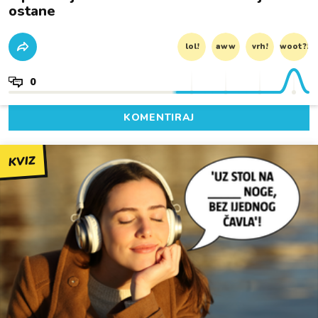
ostane
lol!
aww
vrh!
woot?!
0
KOMENTIRAJ
KVIZ