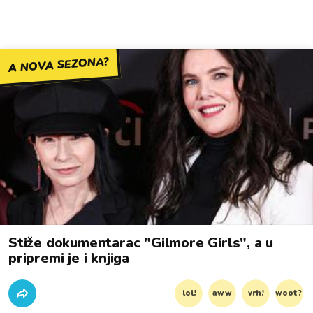
A NOVA SEZONA?
Stiže dokumentarac "Gilmore Girls", a u
pripremi je i knjiga
lol!
aww
vrh!
woot?!