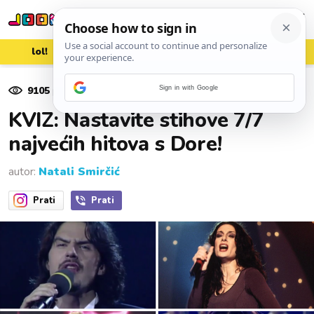
lol!
aww
vrh!
woot?!
9105
pregleda
Sign in with Google
27. veljače 2025.
KVIZ: Nastavite stihove 7/7
najvećih hitova s Dore!
autor:
Natali Smirčić
Prati
Prati