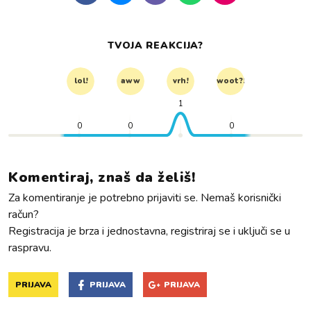
TVOJA REAKCIJA?
lol!
aww
vrh!
woot?!
1
0
0
0
Komentiraj, znaš da želiš!
Za komentiranje je potrebno prijaviti se. Nemaš korisnički
račun?
Registracija je brza i jednostavna, registriraj se i uključi se u
raspravu.
PRIJAVA
PRIJAVA
PRIJAVA