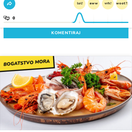
lol!
aww
vrh!
woot?!
0
KOMENTIRAJ
BOGATSTVO MORA