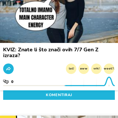
KVIZ: Znate li što znači ovih 7/7 Gen Z
izraza?
lol!
aww
vrh!
woot?!
0
KOMENTIRAJ