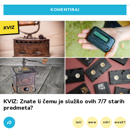
KOMENTIRAJ
KVIZ
KVIZ: Znate li čemu je služilo ovih 7/7 starih
predmeta?
lol!
aww
vrh!
woot?!