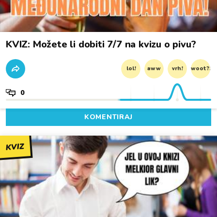
KVIZ: Možete li dobiti 7/7 na kvizu o pivu?
lol!
aww
vrh!
woot?!
0
KOMENTIRAJ
KVIZ