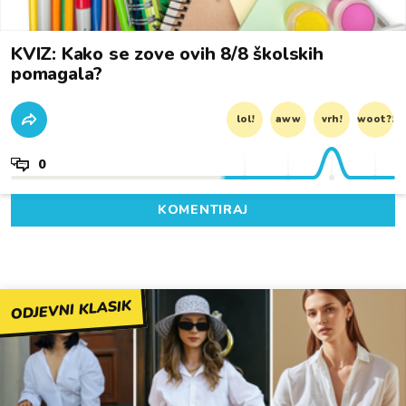
KVIZ: Kako se zove ovih 8/8 školskih
pomagala?
lol!
aww
vrh!
woot?!
0
KOMENTIRAJ
ODJEVNI KLASIK