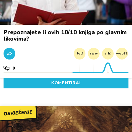
Prepoznajete li ovih 10/10 knjiga po glavnim
likovima?
lol!
aww
vrh!
woot?!
0
KOMENTIRAJ
OSVJEŽENJE