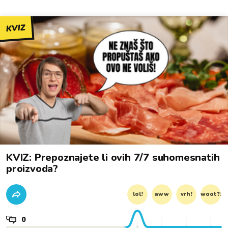
KVIZ
KVIZ: Prepoznajete li ovih 7/7 suhomesnatih
proizvoda?
lol!
aww
vrh!
woot?!
0