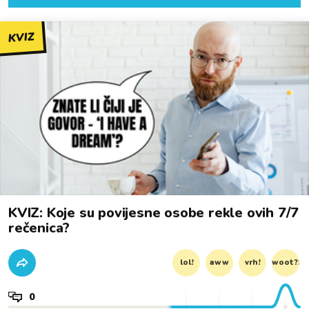
KVIZ
KVIZ: Koje su povijesne osobe rekle ovih 7/7
rečenica?
lol!
aww
vrh!
woot?!
0