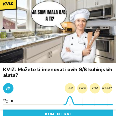
KVIZ
KVIZ: Možete li imenovati ovih 8/8 kuhinjskih
alata?
lol!
aww
vrh!
woot?!
0
KOMENTIRAJ