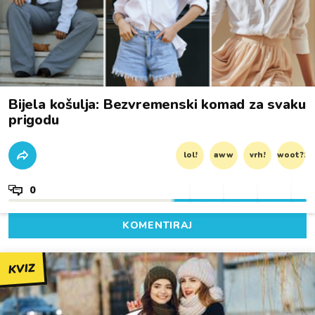
Bijela košulja: Bezvremenski komad za svaku
prigodu
lol!
aww
vrh!
woot?!
0
KOMENTIRAJ
KVIZ