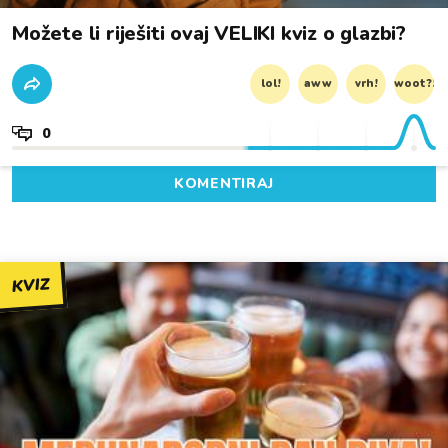
Možete li riješiti ovaj VELIKI kviz o glazbi?
lol!
aww
vrh!
woot?!
0
KOMENTIRAJ
KVIZ