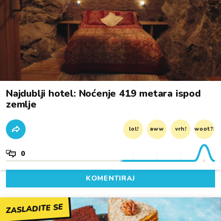
Najdublji hotel: Noćenje 419 metara ispod
zemlje
lol!
aww
vrh!
woot?!
0
KOMENTIRAJ
ZASLADITE SE