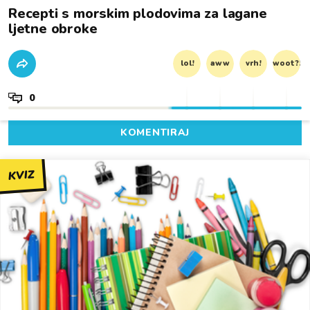
Recepti s morskim plodovima za lagane
ljetne obroke
lol!
aww
vrh!
woot?!
0
KOMENTIRAJ
KVIZ