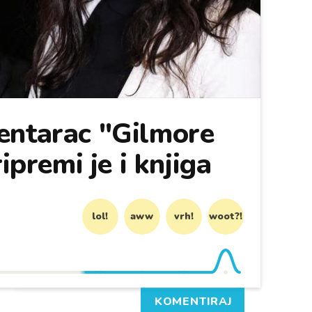
entarac "Gilmore
ripremi je i knjiga
lol!
aww
vrh!
woot?!
KOMENTIRAJ