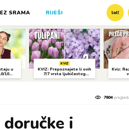
EZ SRAMA
RIJEŠI
lol!
KVIZ
staju u
KVIZ: Prepoznajete li ovih
Kviz: Raz
10/10
7/7 vrsta ljubičastog
v
cvijeća?
7804
pregled
 doručke i