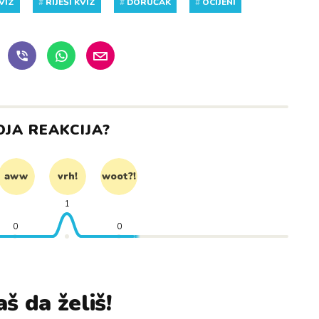
VIZ
#
RIJEŠI KVIZ
#
DORUČAK
#
OCIJENI
OJA REAKCIJA?
aww
vrh!
woot?!
1
0
0
š da želiš!