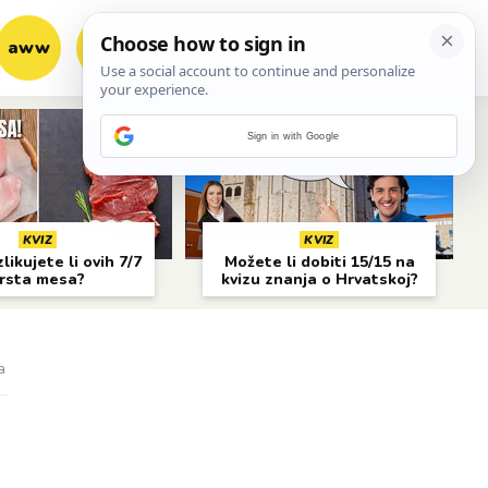
aww
vrh!
woot?!
Sign in with Google
KVIZ
KVIZ
likujete li ovih 7/7
Možete li dobiti 15/15 na
rsta mesa?
kvizu znanja o Hrvatskoj?
a