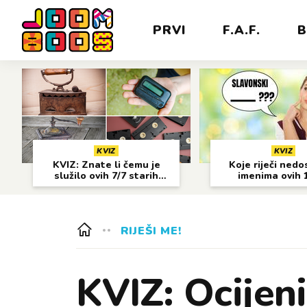
PRVI
F.A.F.
B
KVIZ
KVIZ
KVIZ: Znate li čemu je
Koje riječi nedo
služilo ovih 7/7 starih
imenima ovih 
predmeta?
gradova?
RIJEŠI ME!
KVIZ: Ocijeni