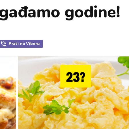
ogađamo godine!
Prati
na Viberu