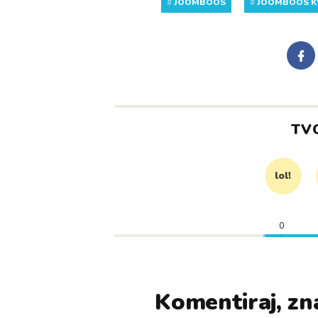
#
JOOMBOOS
#
JOOMBOOS K
TV
lol!
0
Komentiraj, zna