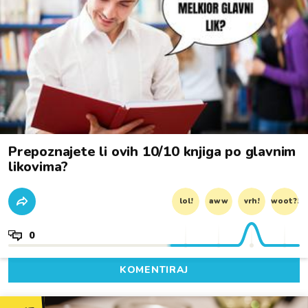
Prepoznajete li ovih 10/10 knjiga po glavnim
likovima?
lol!
aww
vrh!
woot?!
0
KOMENTIRAJ