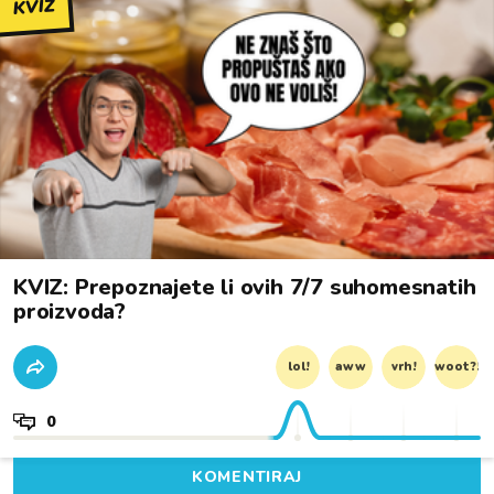
KVIZ
KVIZ: Prepoznajete li ovih 7/7 suhomesnatih
proizvoda?
lol!
aww
vrh!
woot?!
0
KOMENTIRAJ