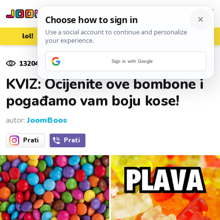
lol!
aww
vrh!
woot?!
13204
pregleda
Sign in with Google
22. travnja 2023.
KVIZ: Ocijenite ove bombone i
pogađamo vam boju kose!
autor:
JoomBoos
Prati
Prati