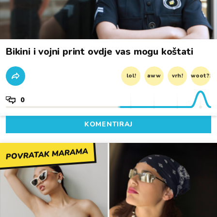
Bikini i vojni print ovdje vas mogu koštati
lol!
aww
vrh!
woot?!
0
KOMENTIRAJ
POVRATAK MARAMA