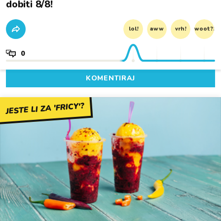
dobiti 8/8!
lol!
aww
vrh!
woot?!
0
KOMENTIRAJ
JESTE LI ZA 'FRICY'?