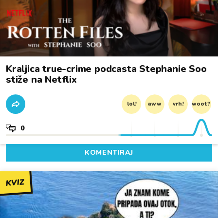
Kraljica true-crime podcasta Stephanie Soo
stiže na Netflix
lol!
aww
vrh!
woot?!
0
KOMENTIRAJ
KVIZ