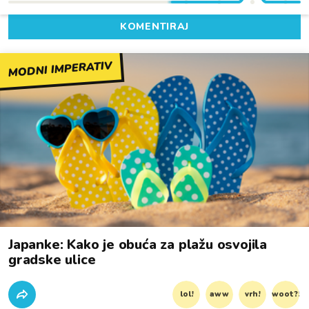
KOMENTIRAJ
MODNI IMPERATIV
Japanke: Kako je obuća za plažu osvojila
gradske ulice
lol!
aww
vrh!
woot?!