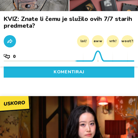
KVIZ: Znate li čemu je služilo ovih 7/7 starih
predmeta?
lol!
aww
vrh!
woot?!
0
KOMENTIRAJ
USKORO