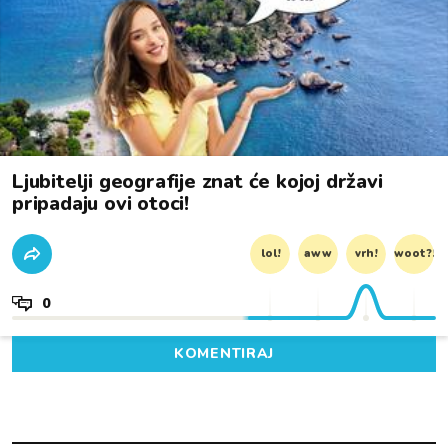
Ljubitelji geografije znat će kojoj državi
pripadaju ovi otoci!
lol!
aww
vrh!
woot?!
0
KOMENTIRAJ