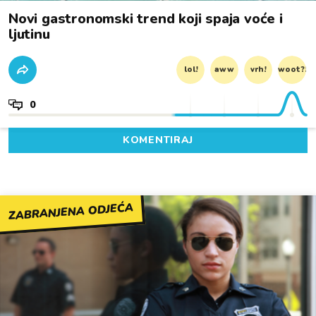
Novi gastronomski trend koji spaja voće i
ljutinu
lol!
aww
vrh!
woot?!
0
KOMENTIRAJ
ZABRANJENA ODJEĆA