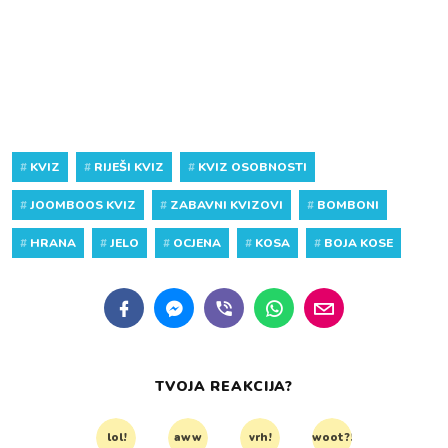
#
KVIZ
#
RIJEŠI KVIZ
#
KVIZ OSOBNOSTI
#
JOOMBOOS KVIZ
#
ZABAVNI KVIZOVI
#
BOMBONI
#
HRANA
#
JELO
#
OCJENA
#
KOSA
#
BOJA KOSE
TVOJA REAKCIJA?
lol!
aww
vrh!
woot?!