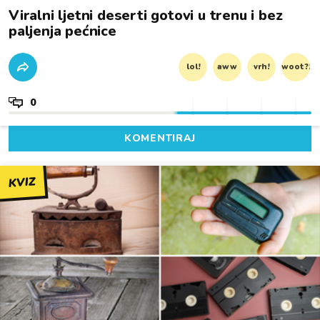
Viralni ljetni deserti gotovi u trenu i bez
paljenja pećnice
lol!
aww
vrh!
woot?!
0
KOMENTIRAJ
KVIZ