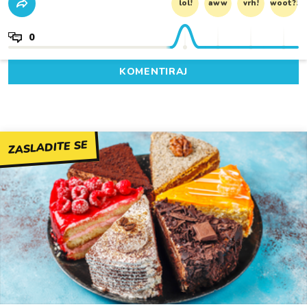
lol!
aww
vrh!
woot?!
0
KOMENTIRAJ
ZASLADITE SE