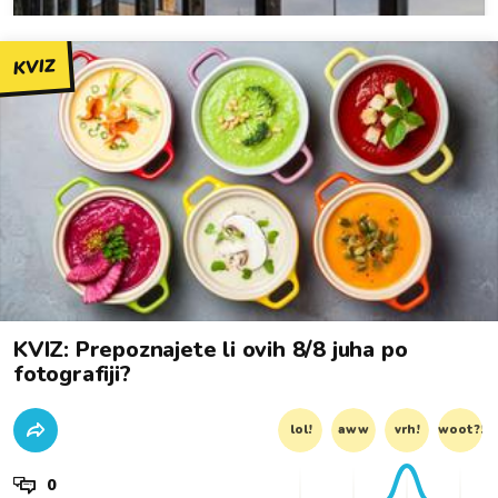
KVIZ
KVIZ: Prepoznajete li ovih 8/8 juha po
fotografiji?
lol!
aww
vrh!
woot?!
0