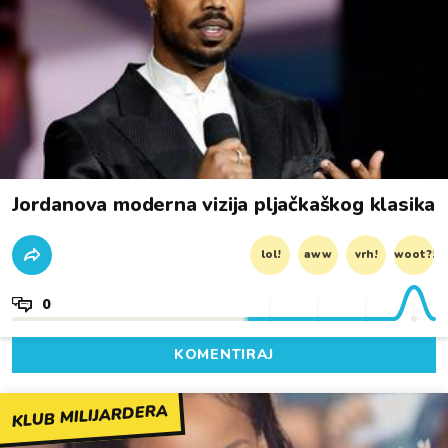
Jordanova moderna vizija pljačkaškog klasika
lol!
aww
vrh!
woot?!
0
KOMENTIRAJ
KLUB MILIJARDERA