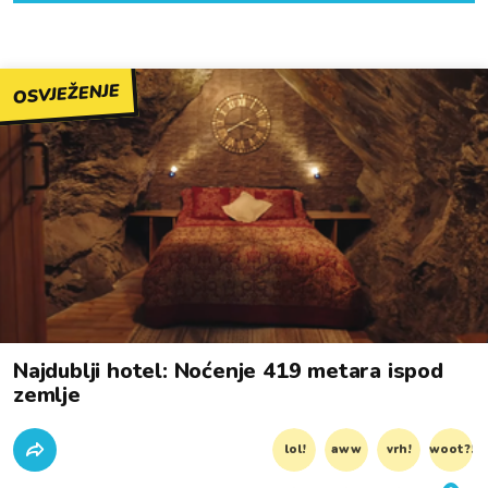
OSVJEŽENJE
Najdublji hotel: Noćenje 419 metara ispod
zemlje
lol!
aww
vrh!
woot?!