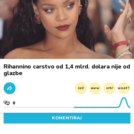
Rihannino carstvo od 1,4 mlrd. dolara nije od
glazbe
lol!
aww
vrh!
woot?!
0
KOMENTIRAJ