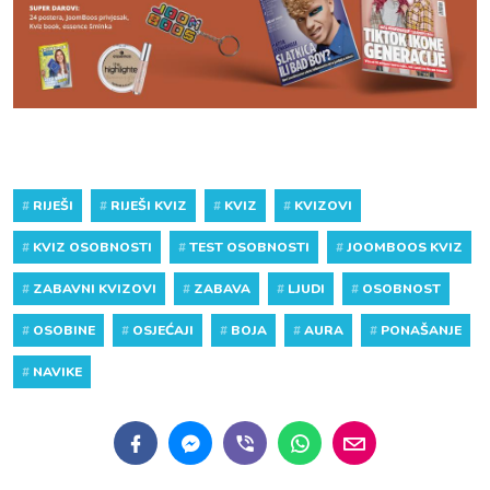
#
RIJEŠI
#
RIJEŠI KVIZ
#
KVIZ
#
KVIZOVI
#
KVIZ OSOBNOSTI
#
TEST OSOBNOSTI
#
JOOMBOOS KVIZ
#
ZABAVNI KVIZOVI
#
ZABAVA
#
LJUDI
#
OSOBNOST
#
OSOBINE
#
OSJEĆAJI
#
BOJA
#
AURA
#
PONAŠANJE
#
NAVIKE