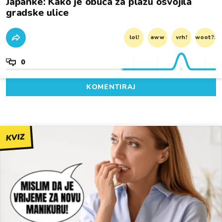
Japanke: Kako je obuća za plažu osvojila
gradske ulice
lol!
aww
vrh!
woot?!
0
KOMENTIRAJ
KVIZ