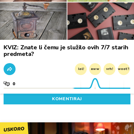
KVIZ: Znate li čemu je služilo ovih 7/7 starih
predmeta?
lol!
aww
vrh!
woot?!
0
KOMENTIRAJ
USKORO