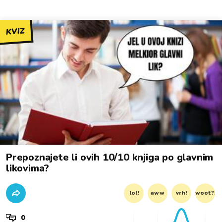
KVIZ
Prepoznajete li ovih 10/10 knjiga po glavnim
likovima?
lol!
aww
vrh!
woot?!
0