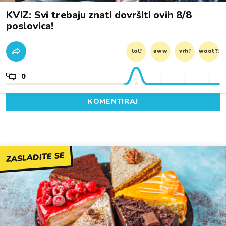
KVIZ: Svi trebaju znati dovršiti ovih 8/8
poslovica!
lol!
aww
vrh!
woot?!
0
KOMENTIRAJ
ZASLADITE SE