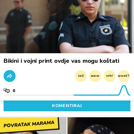
Bikini i vojni print ovdje vas mogu koštati
lol!
aww
vrh!
woot?!
0
KOMENTIRAJ
POVRATAK MARAMA