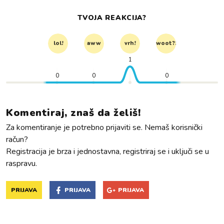
TVOJA REAKCIJA?
lol!
aww
vrh!
woot?!
1
0
0
0
Komentiraj, znaš da želiš!
Za komentiranje je potrebno prijaviti se. Nemaš korisnički
račun?
Registracija je brza i jednostavna, registriraj se i uključi se u
raspravu.
PRIJAVA
PRIJAVA
PRIJAVA