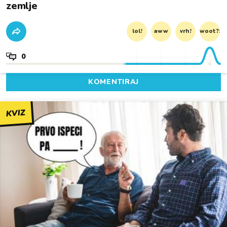
zemlje
lol!
aww
vrh!
woot?!
0
KOMENTIRAJ
KVIZ