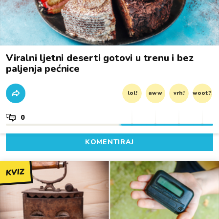
Viralni ljetni deserti gotovi u trenu i bez
paljenja pećnice
lol!
aww
vrh!
woot?!
0
KOMENTIRAJ
KVIZ