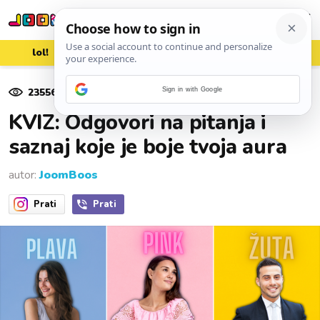
lol!
aww
vrh!
woot?!
23556
pregleda
Sign in with Google
30. studenoga 2021.
KVIZ: Odgovori na pitanja i
saznaj koje je boje tvoja aura
autor:
JoomBoos
Prati
Prati