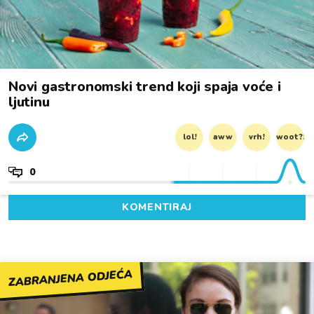
Novi gastronomski trend koji spaja voće i
ljutinu
lol!
aww
vrh!
woot?!
0
KOMENTIRAJ
ZABRANJENA ODJEĆA