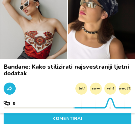
Bandane: Kako stilizirati najsvestraniji ljetni
dodatak
lol!
aww
vrh!
woot?!
0
KOMENTIRAJ