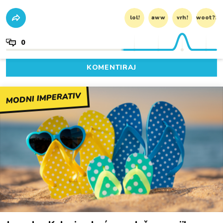
lol!
aww
vrh!
woot?!
0
KOMENTIRAJ
MODNI IMPERATIV