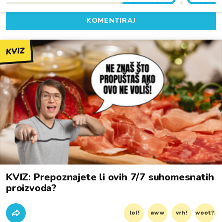
KOMENTIRAJ
KVIZ
KVIZ: Prepoznajete li ovih 7/7 suhomesnatih
proizvoda?
lol!
aww
vrh!
woot?!