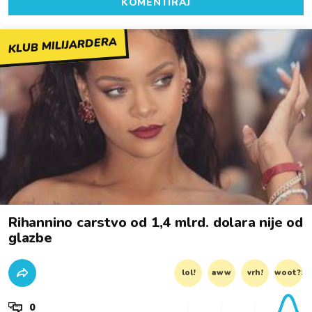
KOMENTIRAJ
KLUB MILIJARDERA
Rihannino carstvo od 1,4 mlrd. dolara nije od
glazbe
lol!
aww
vrh!
woot?!
0