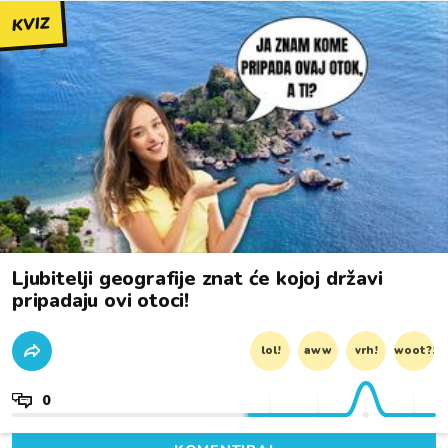
KVIZ
Ljubitelji geografije znat će kojoj državi
pripadaju ovi otoci!
lol!
aww
vrh!
woot?!
0