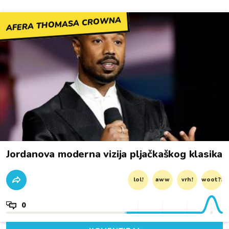
AFERA THOMASA CROWNA
Jordanova moderna vizija pljačkaškog klasika
lol!
aww
vrh!
woot?!
0