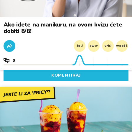
Ako idete na manikuru, na ovom kvizu ćete
dobiti 8/8!
lol!
aww
vrh!
woot?!
0
KOMENTIRAJ
JESTE LI ZA 'FRICY'?