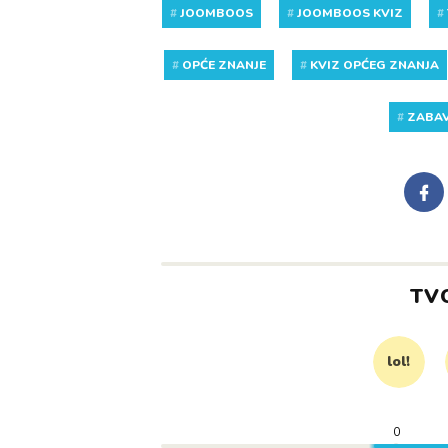
#
JOOMBOOS
#
JOOMBOOS KVIZ
#
#
OPĆE ZNANJE
#
KVIZ OPĆEG ZNANJA
#
ZABA
TV
lol!
0