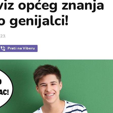
viz općeg znanja
 genijalci!
023.
Prati
na Viberu