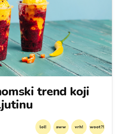
omski trend koji
ljutinu
lol!
aww
vrh!
woot?!