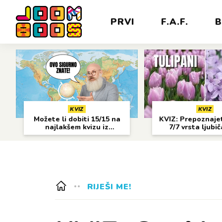
PRVI
F.A.F.
B
KVIZ
KVIZ
Možete li dobiti 15/15 na
KVIZ: Prepoznajet
najlakšem kvizu iz
7/7 vrsta ljubi
geografije?
cvijeća?
RIJEŠI ME!