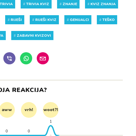
TRIVIA
#
TRIVIA KVIZ
#
ZNANJE
#
KVIZ ZNANJA
#
RIJEŠI
#
RIJEŠI KVIZ
#
GENIJALCI
#
TEŠKO
VA
#
ZABAVNI KVIZOVI
OJA REAKCIJA?
aww
vrh!
woot?!
1
0
0