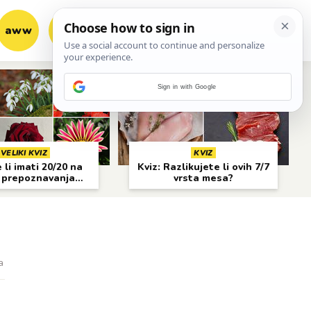
aww
vrh!
woot?!
Sign in with Google
VELIKI KVIZ
KVIZ
li imati 20/20 na
Kviz: Razlikujete li ovih 7/7
 prepoznavanja
vrsta mesa?
cvijeća?
a