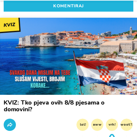
KOMENTIRAJ
KVIZ
KVIZ: Tko pjeva ovih 8/8 pjesama o
domovini?
lol!
aww
vrh!
woot?!