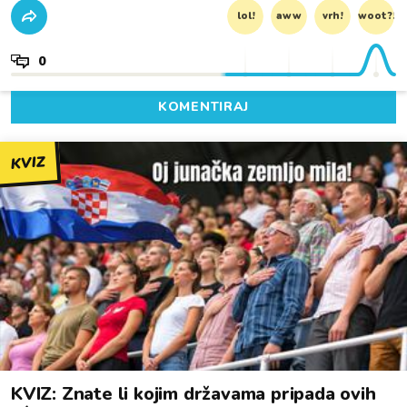
lol!
aww
vrh!
woot?!
0
KOMENTIRAJ
KVIZ
KVIZ: Znate li kojim državama pripada ovih