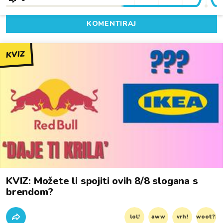
KOMENTIRAJ
KVIZ
KVIZ: Možete li spojiti ovih 8/8 slogana s
brendom?
lol!
aww
vrh!
woot?!