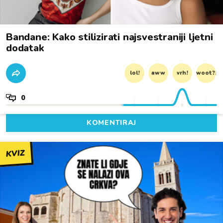
Bandane: Kako stilizirati najsvestraniji ljetni
dodatak
lol!
aww
vrh!
woot?!
0
KOMENTIRAJ
KVIZ