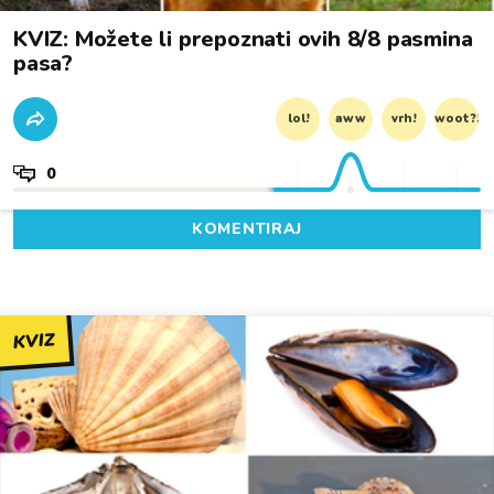
KVIZ: Možete li prepoznati ovih 8/8 pasmina
pasa?
lol!
aww
vrh!
woot?!
0
KOMENTIRAJ
KVIZ