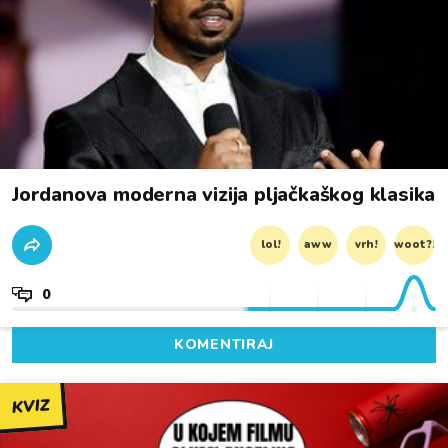
Jordanova moderna vizija pljačkaškog klasika
lol!
aww
vrh!
woot?!
0
KOMENTIRAJ
KVIZ