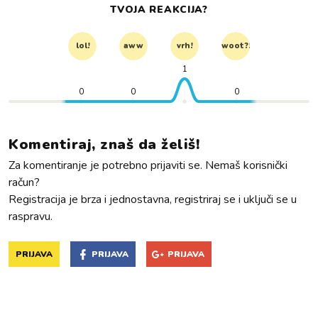
TVOJA REAKCIJA?
lol!
aww
vrh!
woot?!
1
0
0
0
Komentiraj, znaš da želiš!
Za komentiranje je potrebno prijaviti se. Nemaš korisnički
račun?
Registracija je brza i jednostavna, registriraj se i uključi se u
raspravu.
PRIJAVA
PRIJAVA
PRIJAVA