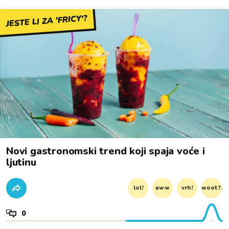
JESTE LI ZA 'FRICY'?
Novi gastronomski trend koji spaja voće i
ljutinu
lol!
aww
vrh!
woot?!
0