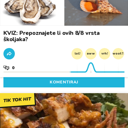
KVIZ: Prepoznajete li ovih 8/8 vrsta
školjaka?
lol!
aww
vrh!
woot?!
0
KOMENTIRAJ
TIK TOK HIT