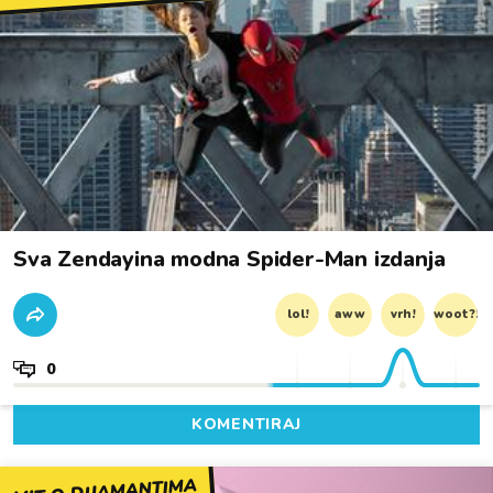
Sva Zendayina modna Spider-Man izdanja
lol!
aww
vrh!
woot?!
0
KOMENTIRAJ
MIT O DIJAMANTIMA