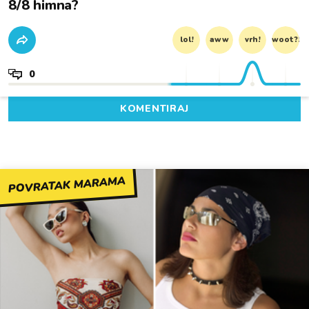
8/8 himna?
lol!
aww
vrh!
woot?!
0
KOMENTIRAJ
POVRATAK MARAMA