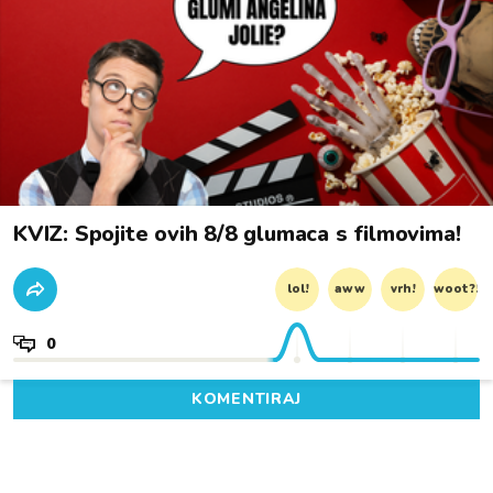
KVIZ: Spojite ovih 8/8 glumaca s filmovima!
lol!
aww
vrh!
woot?!
0
KOMENTIRAJ