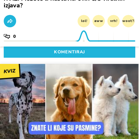
izjava?
lol!
aww
vrh!
woot?!
0
KOMENTIRAJ
KVIZ