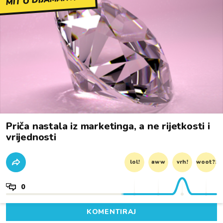
Priča nastala iz marketinga, a ne rijetkosti i
vrijednosti
lol!
aww
vrh!
woot?!
0
KOMENTIRAJ