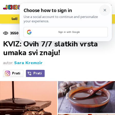
lol!
aww
vrh!
woot?!
3550
pregleda
Sign in with Google
14. srpnja 2025.
KVIZ: Ovih 7/7 slatkih vrsta
umaka svi znaju!
autor:
Sara Kremzir
Prati
Prati