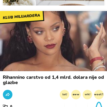
KLUB MILIJARDERA
Rihannino carstvo od 1,4 mlrd. dolara nije od
glazbe
lol!
aww
vrh!
woot?!
0