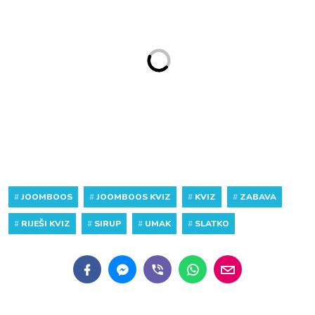
#
JOOMBOOS
#
JOOMBOOS KVIZ
#
KVIZ
#
ZABAVA
#
RIJEŠI KVIZ
#
SIRUP
#
UMAK
#
SLATKO