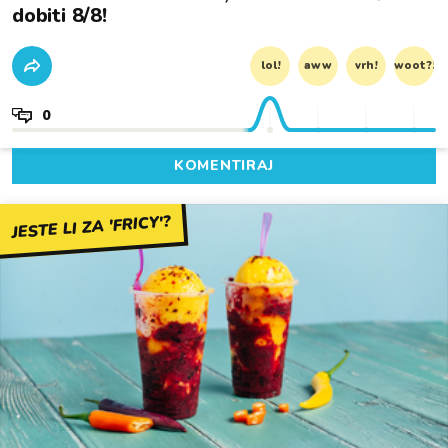
dobiti 8/8!
lol!
aww
vrh!
woot?!
0
KOMENTIRAJ
JESTE LI ZA 'FRICY'?