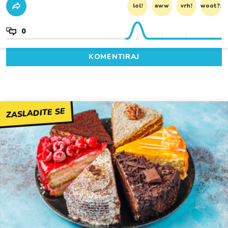
lol!
aww
vrh!
woot?!
0
KOMENTIRAJ
ZASLADITE SE