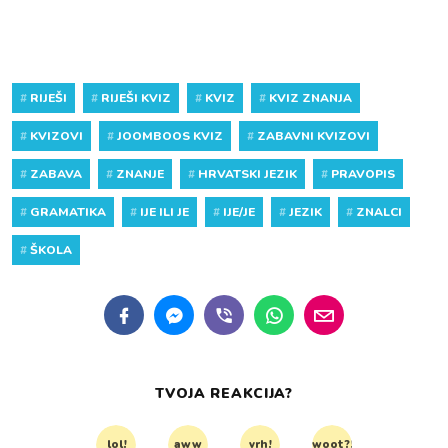
#
RIJEŠI
#
RIJEŠI KVIZ
#
KVIZ
#
KVIZ ZNANJA
#
KVIZOVI
#
JOOMBOOS KVIZ
#
ZABAVNI KVIZOVI
#
ZABAVA
#
ZNANJE
#
HRVATSKI JEZIK
#
PRAVOPIS
#
GRAMATIKA
#
IJE ILI JE
#
IJE/JE
#
JEZIK
#
ZNALCI
#
ŠKOLA
TVOJA REAKCIJA?
lol!
aww
vrh!
woot?!