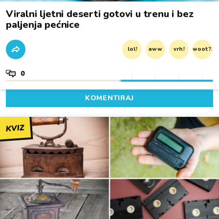
Viralni ljetni deserti gotovi u trenu i bez
paljenja pećnice
lol!
aww
vrh!
woot?!
0
KOMENTIRAJ
KVIZ