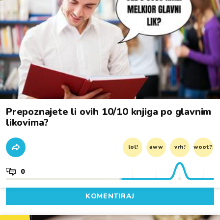
Prepoznajete li ovih 10/10 knjiga po glavnim
likovima?
lol!
aww
vrh!
woot?!
0
KOMENTIRAJ