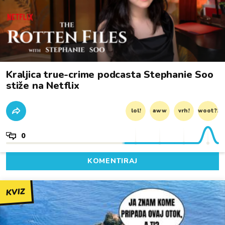
Kraljica true-crime podcasta Stephanie Soo
stiže na Netflix
lol!
aww
vrh!
woot?!
0
KOMENTIRAJ
KVIZ