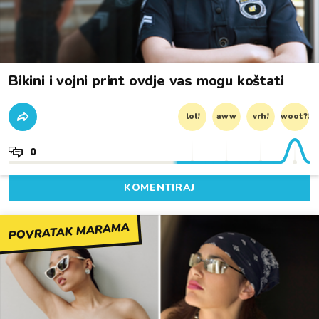
Bikini i vojni print ovdje vas mogu koštati
lol!
aww
vrh!
woot?!
0
KOMENTIRAJ
POVRATAK MARAMA