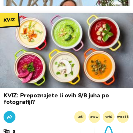
KVIZ
KVIZ: Prepoznajete li ovih 8/8 juha po
fotografiji?
lol!
aww
vrh!
woot?!
0