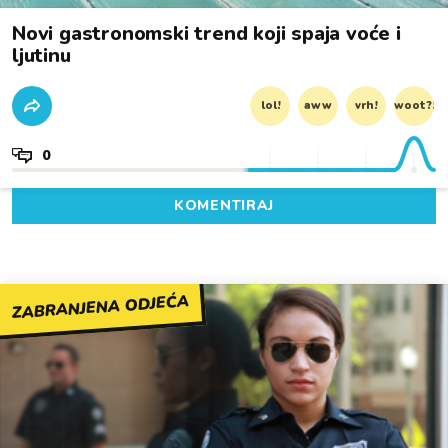
Novi gastronomski trend koji spaja voće i
ljutinu
lol!
aww
vrh!
woot?!
0
KOMENTIRAJ
ZABRANJENA ODJEĆA