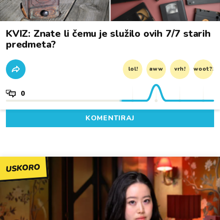
KVIZ: Znate li čemu je služilo ovih 7/7 starih
predmeta?
lol!
aww
vrh!
woot?!
0
KOMENTIRAJ
USKORO