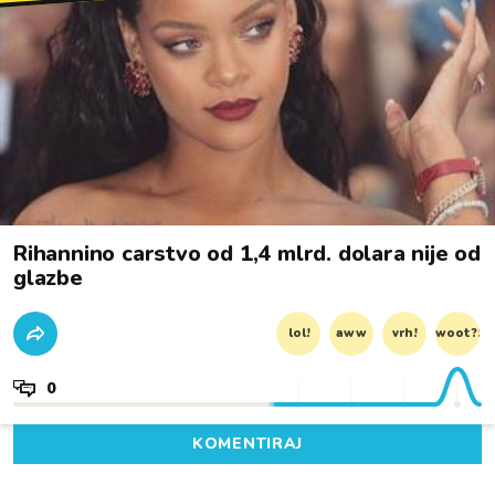
Rihannino carstvo od 1,4 mlrd. dolara nije od
glazbe
lol!
aww
vrh!
woot?!
0
KOMENTIRAJ