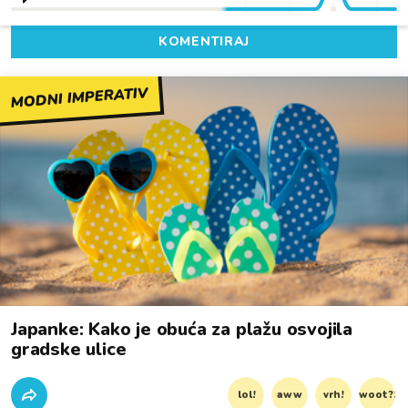
KOMENTIRAJ
MODNI IMPERATIV
Japanke: Kako je obuća za plažu osvojila
gradske ulice
lol!
aww
vrh!
woot?!