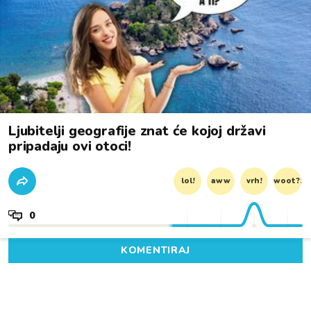
Ljubitelji geografije znat će kojoj državi
pripadaju ovi otoci!
lol!
aww
vrh!
woot?!
0
KOMENTIRAJ