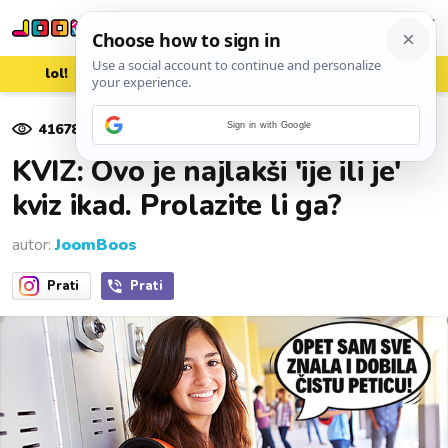
lol!
aww
vrh!
woot?!
41678
pregleda
Sign in with Google
28. rujna 2024.
KVIZ: Ovo je najlakši 'ije ili je'
kviz ikad. Prolazite li ga?
autor:
JoomBoos
Prati
Prati