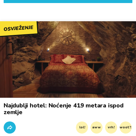
OSVJEŽENJE
Najdublji hotel: Noćenje 419 metara ispod
zemlje
lol!
aww
vrh!
woot?!