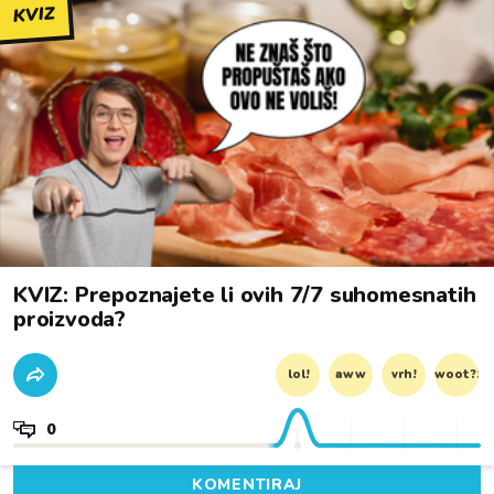
KVIZ
KVIZ: Prepoznajete li ovih 7/7 suhomesnatih
proizvoda?
lol!
aww
vrh!
woot?!
0
KOMENTIRAJ