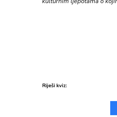
kulturnim ljepotama o koji
Riješi kviz: