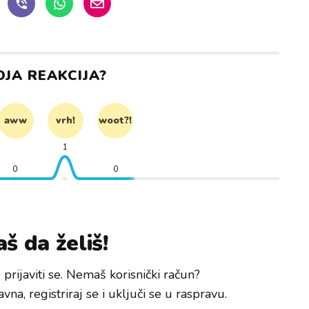
OJA REAKCIJA?
aww
vrh!
woot?!
1
0
0
š da želiš!
prijaviti se. Nemaš korisnički račun?
avna, registriraj se i uključi se u raspravu.