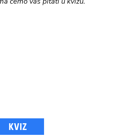
ma ćemo vas pitati u kvizu.
KVIZ