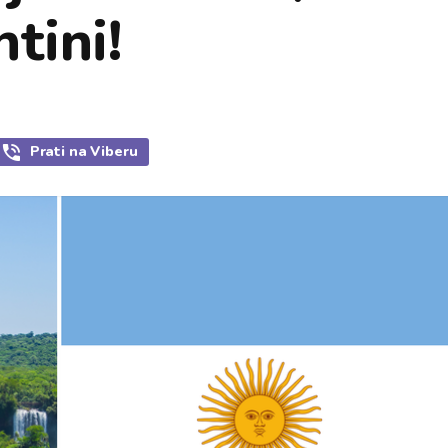
tini!
Prati
na Viberu