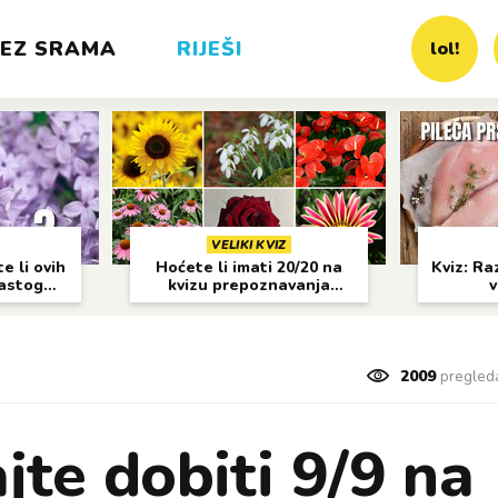
EZ SRAMA
RIJEŠI
lol!
VELIKI KVIZ
e li ovih
Hoćete li imati 20/20 na
Kviz: Raz
častog
kvizu prepoznavanja
v
cvijeća?
2009
pregled
jte dobiti 9/9 na