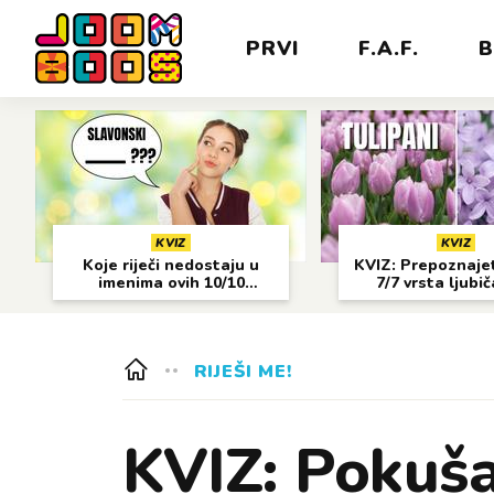
PRVI
F.A.F.
B
KVIZ
KVIZ
Koje riječi nedostaju u
KVIZ: Prepoznajet
imenima ovih 10/10
7/7 vrsta ljubi
gradova?
cvijeća?
RIJEŠI ME!
⁠KVIZ: Pokuša