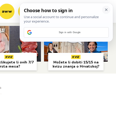
aww
vrh!
woot?!
Sign in with Google
KVIZ
KVIZ
likujete li ovih 7/7
Možete li dobiti 15/15 na
rsta mesa?
kvizu znanja o Hrvatskoj?
a