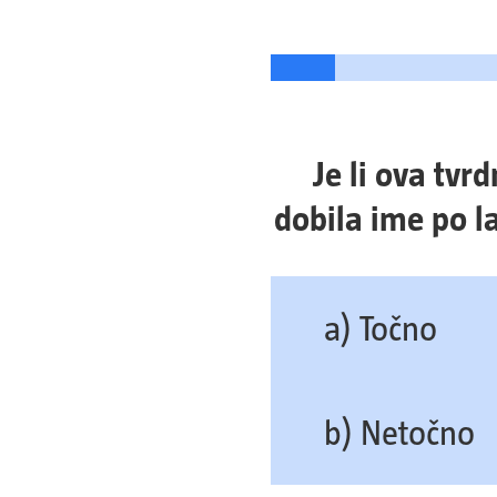
Je li ova tvr
dobila ime po la
a) Točno
b) Netočno