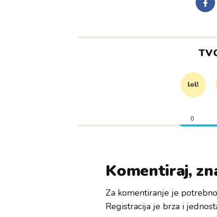
TV
lol!
0
Komentiraj, zna
Za komentiranje je potrebno 
Registracija je brza i jednost