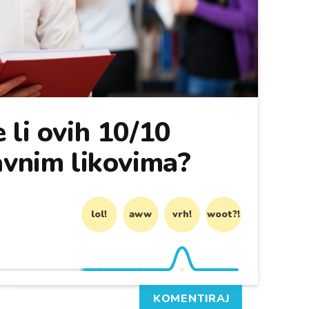
 li ovih 10/10
avnim likovima?
lol!
aww
vrh!
woot?!
KOMENTIRAJ