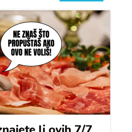
najete li ovih 7/7