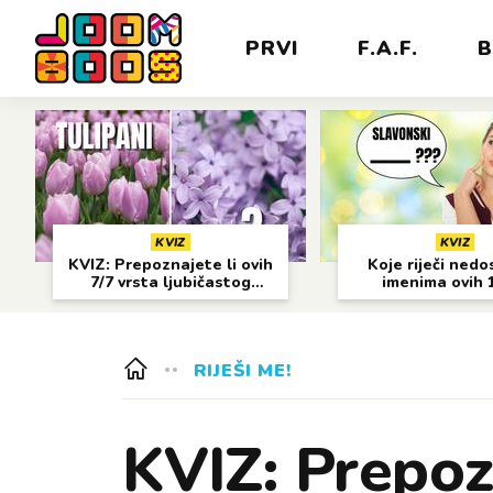
PRVI
F.A.F.
B
KVIZ
KVIZ
KVIZ: Prepoznajete li ovih
Koje riječi nedo
7/7 vrsta ljubičastog
imenima ovih 
cvijeća?
gradova?
RIJEŠI ME!
KVIZ: Prepoz