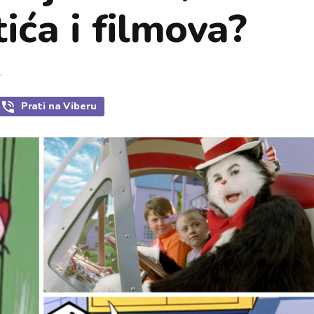
ića i filmova?
.
Prati
na Viberu