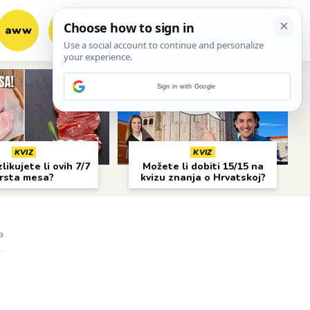
aww
vrh!
woot?!
Sign in with Google
KVIZ
KVIZ
likujete li ovih 7/7
Možete li dobiti 15/15 na
rsta mesa?
kvizu znanja o Hrvatskoj?
a