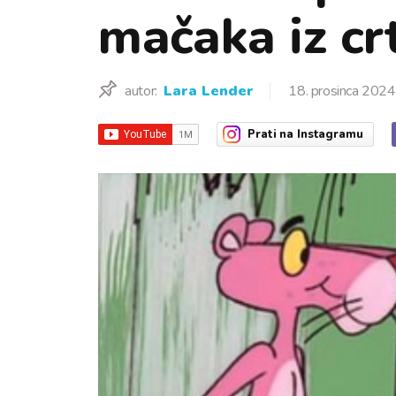
mačaka iz crt
autor:
Lara Lender
18. prosinca 2024
Prati
na Instagramu