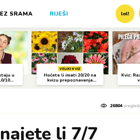
EZ SRAMA
RIJEŠI
lol!
VELIKI KVIZ
staju u
Hoćete li imati 20/20 na
Kviz: Raz
10/10
kvizu prepoznavanja
v
cvijeća?
26804
pregled
najete li 7/7