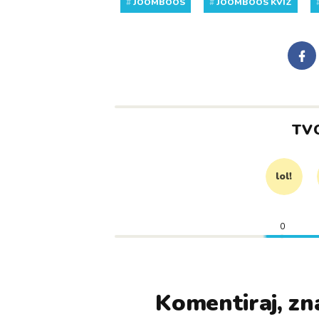
#
JOOMBOOS
#
JOOMBOOS KVIZ
TV
lol!
0
Komentiraj, zna