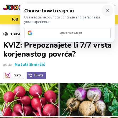
lol!
aww
vrh!
woot?!
18058
pregleda
Sign in with Google
14. listopada 2025.
KVIZ: Prepoznajete li 7/7 vrsta
korjenastog povrća?
autor:
Natali Smirčić
Prati
Prati