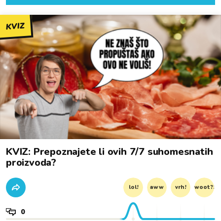
KVIZ
KVIZ: Prepoznajete li ovih 7/7 suhomesnatih
proizvoda?
lol!
aww
vrh!
woot?!
0