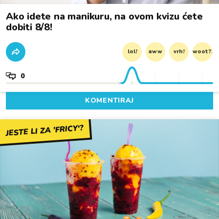
Ako idete na manikuru, na ovom kvizu ćete
dobiti 8/8!
lol!
aww
vrh!
woot?!
0
KOMENTIRAJ
JESTE LI ZA 'FRICY'?