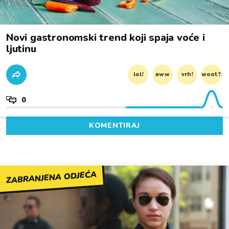
Novi gastronomski trend koji spaja voće i
ljutinu
lol!
aww
vrh!
woot?!
0
KOMENTIRAJ
ZABRANJENA ODJEĆA