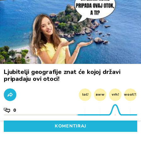
Ljubitelji geografije znat će kojoj državi
pripadaju ovi otoci!
lol!
aww
vrh!
woot?!
0
KOMENTIRAJ