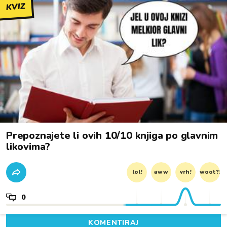
KVIZ
Prepoznajete li ovih 10/10 knjiga po glavnim
likovima?
lol!
aww
vrh!
woot?!
0
KOMENTIRAJ