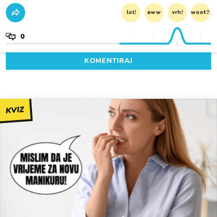
lol!
aww
vrh!
woot?!
0
KOMENTIRAJ
KVIZ