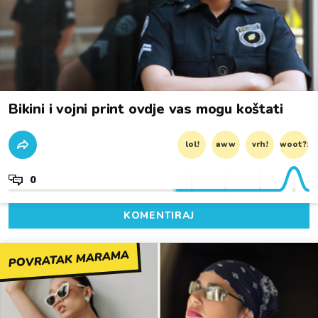
Bikini i vojni print ovdje vas mogu koštati
lol!
aww
vrh!
woot?!
0
KOMENTIRAJ
POVRATAK MARAMA