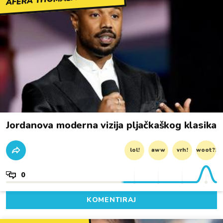
Jordanova moderna vizija pljačkaškog klasika
lol!
aww
vrh!
woot?!
0
KOMENTIRAJ