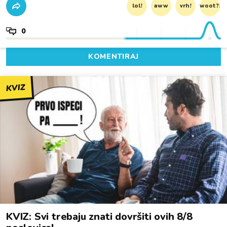
lol!
aww
vrh!
woot?!
0
KOMENTIRAJ
KVIZ
KVIZ: Svi trebaju znati dovršiti ovih 8/8