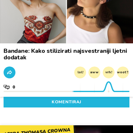
Bandane: Kako stilizirati najsvestraniji ljetni
dodatak
lol!
aww
vrh!
woot?!
0
KOMENTIRAJ
AFERA THOMASA CROWNA