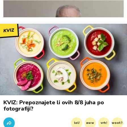
KVIZ
KVIZ: Prepoznajete li ovih 8/8 juha po
fotografiji?
lol!
aww
vrh!
woot?!