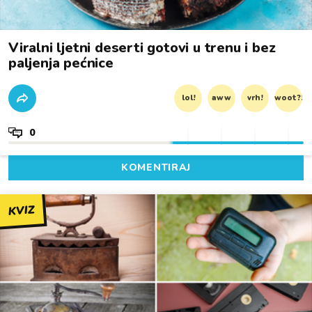
Viralni ljetni deserti gotovi u trenu i bez
paljenja pećnice
lol!
aww
vrh!
woot?!
0
KOMENTIRAJ
KVIZ