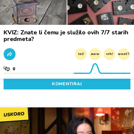
KVIZ: Znate li čemu je služilo ovih 7/7 starih
predmeta?
lol!
aww
vrh!
woot?!
0
KOMENTIRAJ
USKORO