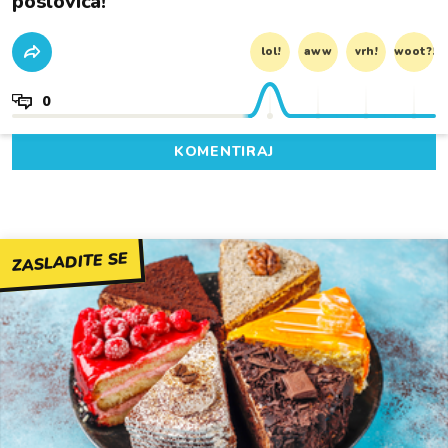
poslovica!
lol!
aww
vrh!
woot?!
0
KOMENTIRAJ
ZASLADITE SE