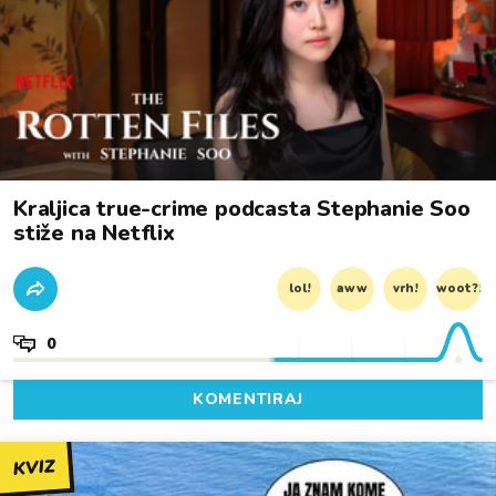
Kraljica true-crime podcasta Stephanie Soo
stiže na Netflix
lol!
aww
vrh!
woot?!
0
KOMENTIRAJ
KVIZ