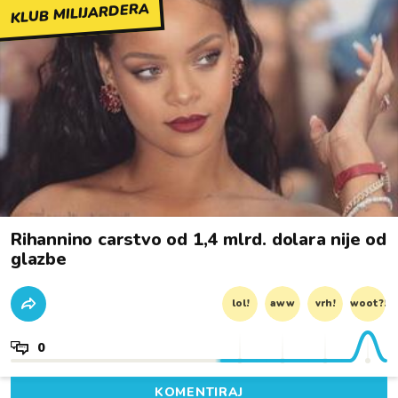
KLUB MILIJARDERA
Rihannino carstvo od 1,4 mlrd. dolara nije od
glazbe
lol!
aww
vrh!
woot?!
0
KOMENTIRAJ