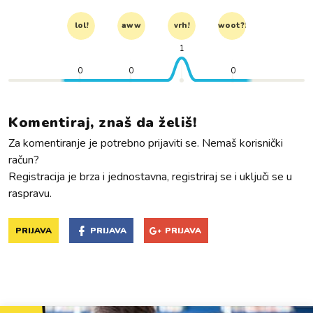
lol!
aww
vrh!
woot?!
1
0
0
0
Komentiraj, znaš da želiš!
Za komentiranje je potrebno prijaviti se. Nemaš korisnički
račun?
Registracija je brza i jednostavna, registriraj se i uključi se u
raspravu.
PRIJAVA
PRIJAVA
PRIJAVA