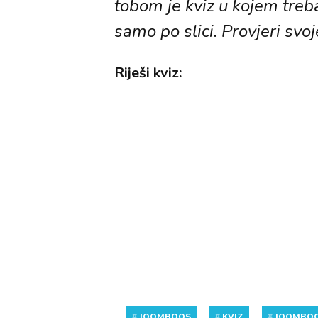
tobom je kviz u kojem treb
samo po slici. Provjeri svoj
Riješi kviz:
#
JOOMBOOS
#
KVIZ
#
JOOMBOO