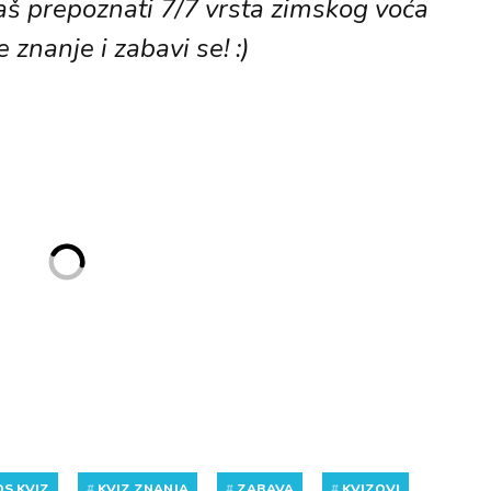
aš prepoznati 7/7 vrsta zimskog voća
e znanje i zabavi se! :)
S KVIZ
#
KVIZ ZNANJA
#
ZABAVA
#
KVIZOVI