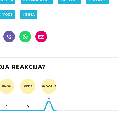
#
VOĆE
#
ZIMA
OJA REAKCIJA?
aww
vrh!
woot?!
1
0
0