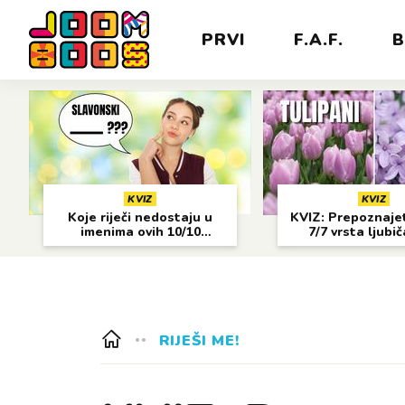
PRVI
F.A.F.
B
KVIZ
KVIZ
Koje riječi nedostaju u
KVIZ: Prepoznajet
imenima ovih 10/10
7/7 vrsta ljubi
gradova?
cvijeća?
RIJEŠI ME!