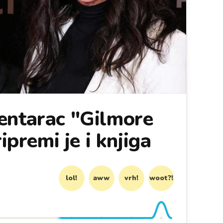
entarac "Gilmore
ripremi je i knjiga
lol!
aww
vrh!
woot?!