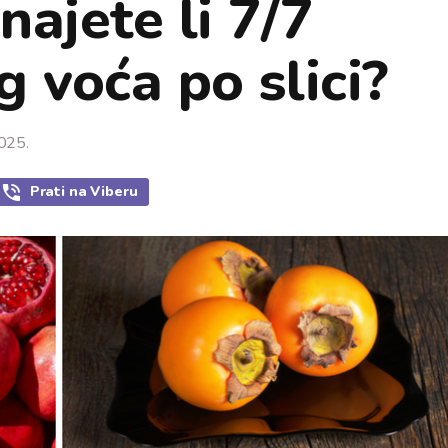
najete li 7/7
 voća po slici?
2025.
Prati
na Viberu