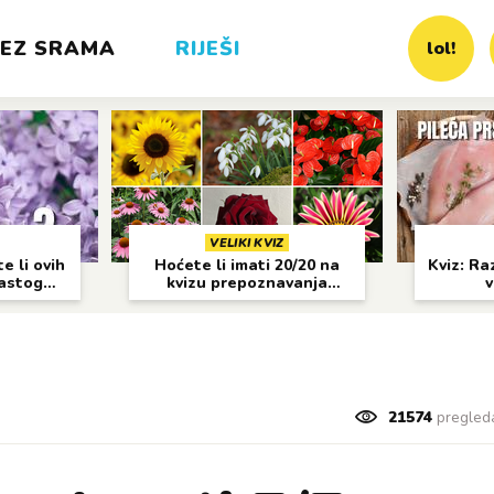
EZ SRAMA
RIJEŠI
lol!
VELIKI KVIZ
e li ovih
Hoćete li imati 20/20 na
Kviz: Raz
častog
kvizu prepoznavanja
v
cvijeća?
21574
pregled