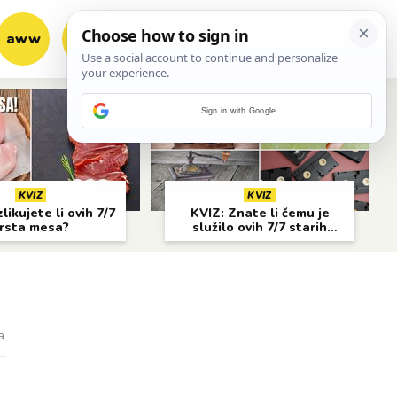
aww
vrh!
woot?!
Sign in with Google
KVIZ
KVIZ
likujete li ovih 7/7
KVIZ: Znate li čemu je
rsta mesa?
služilo ovih 7/7 starih
predmeta?
a