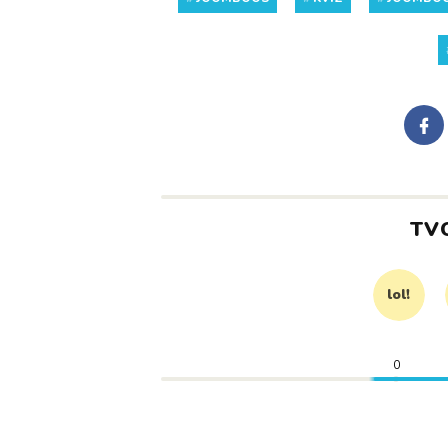
TV
lol!
0