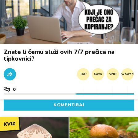
Znate li čemu služi ovih 7/7 prečica na
tipkovnici?
lol!
aww
vrh!
woot?!
0
KOMENTIRAJ
KVIZ