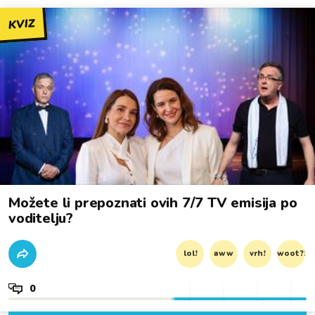
KVIZ
Možete li prepoznati ovih 7/7 TV emisija po
voditelju?
lol!
aww
vrh!
woot?!
0