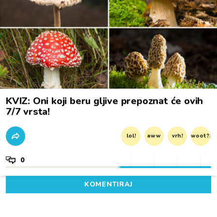
KVIZ: Oni koji beru gljive prepoznat će ovih
7/7 vrsta!
lol!
aww
vrh!
woot?!
0
KOMENTIRAJ