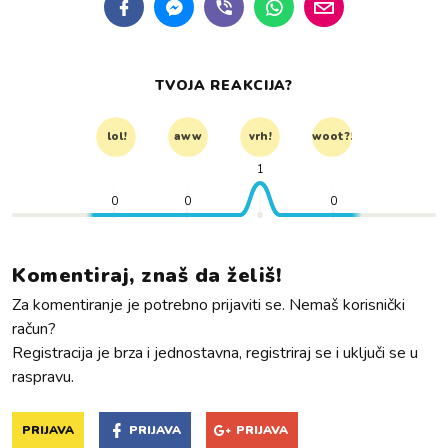
TVOJA REAKCIJA?
lol!
aww
vrh!
woot?!
1
0
0
0
Komentiraj, znaš da želiš!
Za komentiranje je potrebno prijaviti se. Nemaš korisnički
račun?
Registracija je brza i jednostavna, registriraj se i uključi se u
raspravu.
PRIJAVA
PRIJAVA
PRIJAVA