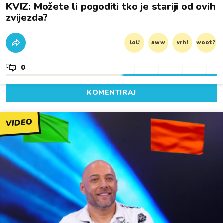
KVIZ: Možete li pogoditi tko je stariji od ovih
zvijezda?
lol!
aww
vrh!
woot?!
0
KOMENTIRAJ
VIDEO