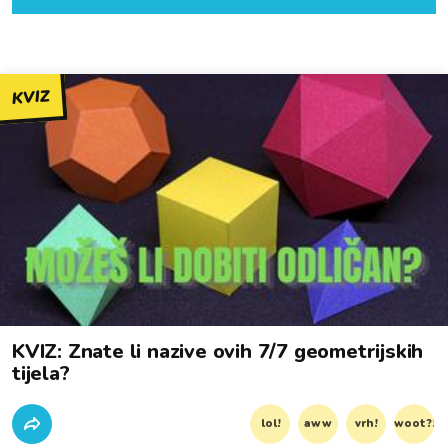
KVIZ
KVIZ: Znate li nazive ovih 7/7 geometrijskih
tijela?
lol!
aww
vrh!
woot?!