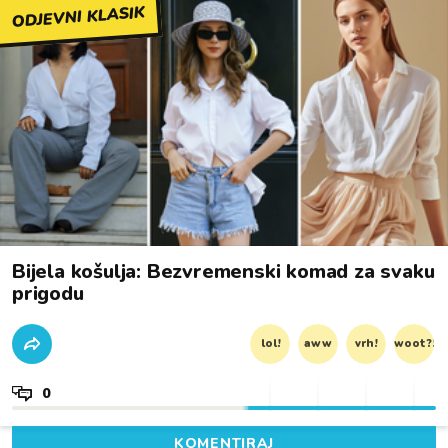
ODJEVNI KLASIK
Bijela košulja: Bezvremenski komad za svaku
prigodu
lol!
aww
vrh!
woot?!
0
KOMENTIRAJ