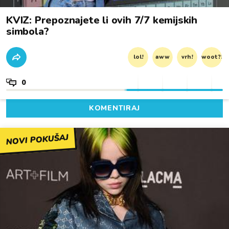
KVIZ: Prepoznajete li ovih 7/7 kemijskih
simbola?
lol!
aww
vrh!
woot?!
0
KOMENTIRAJ
NOVI POKUŠAJ