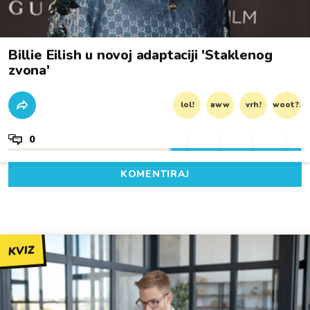
Billie Eilish u novoj adaptaciji 'Staklenog
zvona'
lol!
aww
vrh!
woot?!
0
KOMENTIRAJ
KVIZ