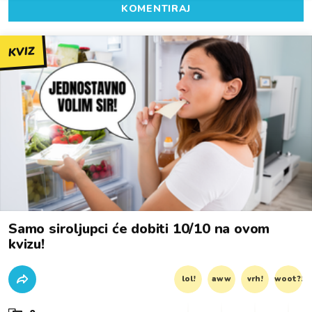
KOMENTIRAJ
KVIZ
Samo siroljupci će dobiti 10/10 na ovom
kvizu!
lol!
aww
vrh!
woot?!