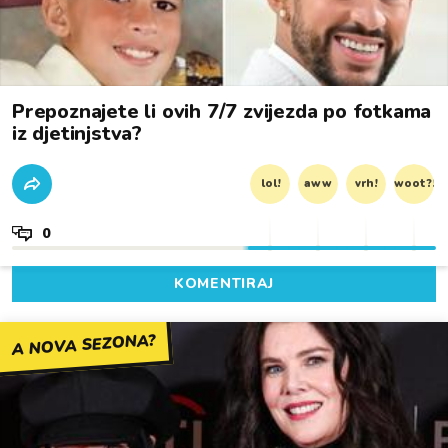
Prepoznajete li ovih 7/7 zvijezda po fotkama
iz djetinjstva?
lol!
aww
vrh!
woot?!
0
KOMENTIRAJ
A NOVA SEZONA?