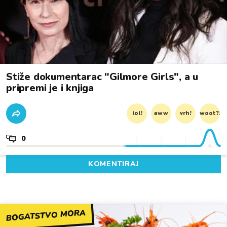
Stiže dokumentarac "Gilmore Girls", a u
pripremi je i knjiga
lol!
aww
vrh!
woot?!
0
KOMENTIRAJ
BOGATSTVO MORA