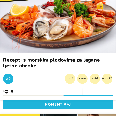
Recepti s morskim plodovima za lagane
ljetne obroke
lol!
aww
vrh!
woot?!
0
KOMENTIRAJ