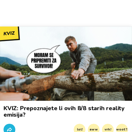
KVIZ
KVIZ: Prepoznajete li ovih 8/8 starih reality
emisija?
lol!
aww
vrh!
woot?!