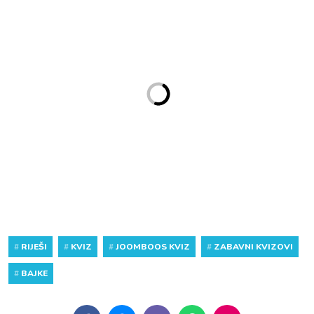
#
RIJEŠI
#
KVIZ
#
JOOMBOOS KVIZ
#
ZABAVNI KVIZOVI
#
BAJKE