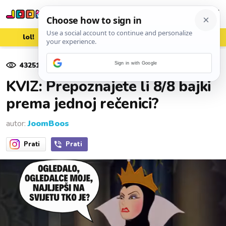
lol!
aww
vrh!
woot?!
43251
pregleda
Sign in with Google
26. veljače 2024.
KVIZ: Prepoznajete li 8/8 bajki
prema jednoj rečenici?
autor:
JoomBoos
Prati
Prati