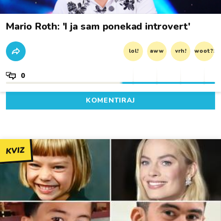
Mario Roth: 'I ja sam ponekad introvert'
lol!
aww
vrh!
woot?!
0
KOMENTIRAJ
KVIZ