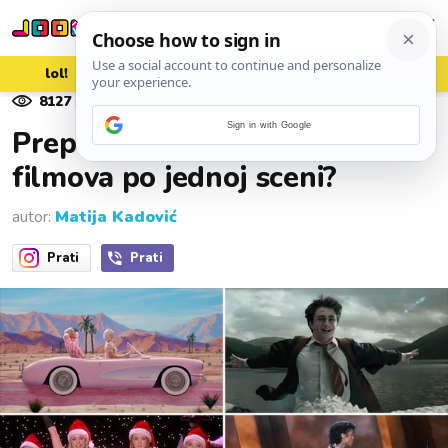
lol!
aww
vrh!
woot?!
8127
pregleda
06. srpnja 2026.
Sign in with Google
Prepoznajete li 8/8 poznatih
filmova po jednoj sceni?
autor:
Matija Kadović
Prati
Prati