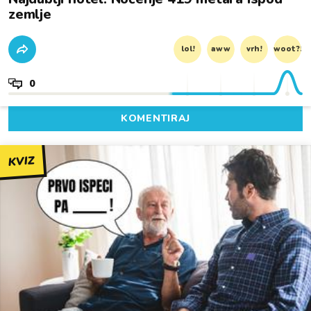
zemlje
lol!
aww
vrh!
woot?!
0
KOMENTIRAJ
KVIZ