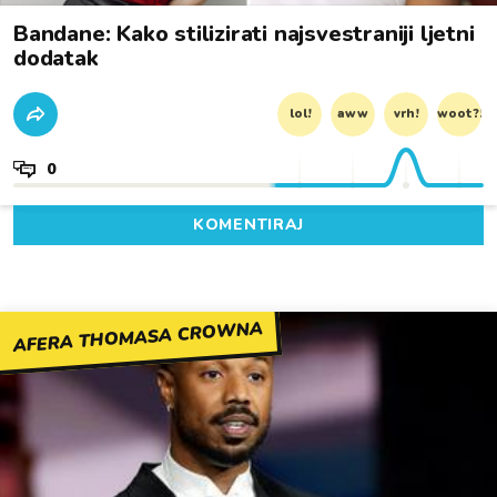
Bandane: Kako stilizirati najsvestraniji ljetni
dodatak
lol!
aww
vrh!
woot?!
0
KOMENTIRAJ
AFERA THOMASA CROWNA