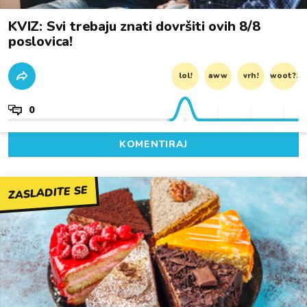
KVIZ: Svi trebaju znati dovršiti ovih 8/8
poslovica!
lol!
aww
vrh!
woot?!
0
KOMENTIRAJ
ZASLADITE SE