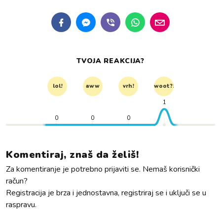
TVOJA REAKCIJA?
lol!
aww
vrh!
woot?!
1
0
0
0
Komentiraj, znaš da želiš!
Za komentiranje je potrebno prijaviti se. Nemaš korisnički
račun?
Registracija je brza i jednostavna, registriraj se i uključi se u
raspravu.