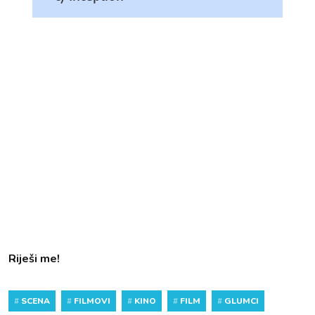
Riješi me!
#
SCENA
#
FILMOVI
#
KINO
#
FILM
#
GLUMCI