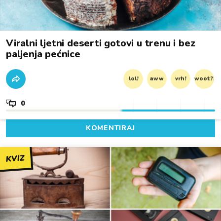
Viralni ljetni deserti gotovi u trenu i bez
paljenja pećnice
lol!
aww
vrh!
woot?!
0
KOMENTIRAJ
KVIZ