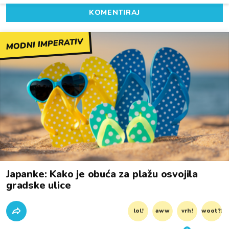
KOMENTIRAJ
MODNI IMPERATIV
Japanke: Kako je obuća za plažu osvojila
gradske ulice
lol!
aww
vrh!
woot?!