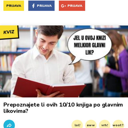
PRIJAVA
PRIJAVA
PRIJAVA
KVIZ
Prepoznajete li ovih 10/10 knjiga po glavnim
likovima?
lol!
aww
vrh!
woot?!