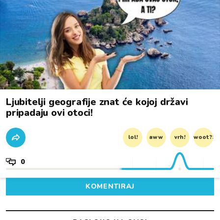
Ljubitelji geografije znat će kojoj državi
pripadaju ovi otoci!
lol!
aww
vrh!
woot?!
0
KOMENTIRAJ