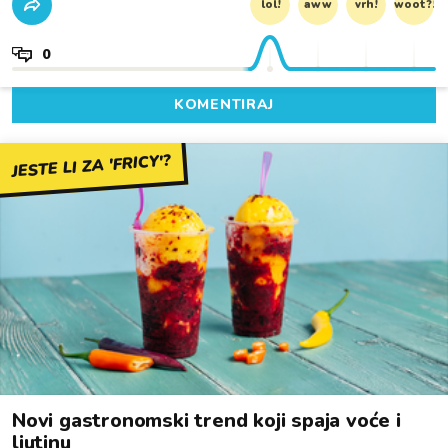
lol!
aww
vrh!
woot?!
0
KOMENTIRAJ
JESTE LI ZA 'FRICY'?
Novi gastronomski trend koji spaja voće i
ljutinu