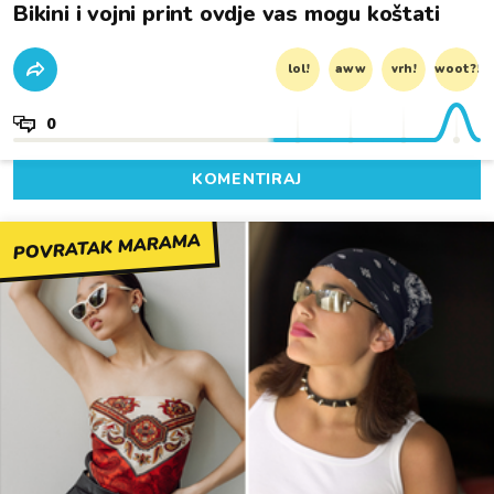
Bikini i vojni print ovdje vas mogu koštati
lol!
aww
vrh!
woot?!
0
KOMENTIRAJ
POVRATAK MARAMA