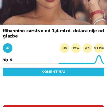
Rihannino carstvo od 1,4 mlrd. dolara nije od
glazbe
lol!
aww
vrh!
woot?!
0
KOMENTIRAJ