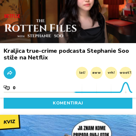
Kraljica true-crime podcasta Stephanie Soo
stiže na Netflix
lol!
aww
vrh!
woot?!
0
KOMENTIRAJ
KVIZ