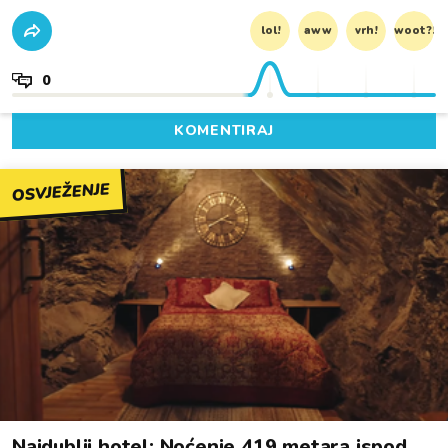
lol!
aww
vrh!
woot?!
0
KOMENTIRAJ
OSVJEŽENJE
Najdublji hotel: Noćenje 419 metara ispod