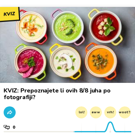
KVIZ
KVIZ: Prepoznajete li ovih 8/8 juha po
fotografiji?
lol!
aww
vrh!
woot?!
0