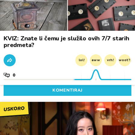
KVIZ: Znate li čemu je služilo ovih 7/7 starih
predmeta?
lol!
aww
vrh!
woot?!
0
KOMENTIRAJ
USKORO