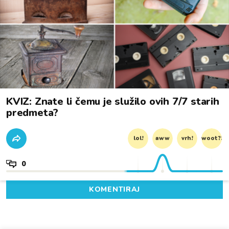
KVIZ: Znate li čemu je služilo ovih 7/7 starih
predmeta?
lol!
aww
vrh!
woot?!
0
KOMENTIRAJ