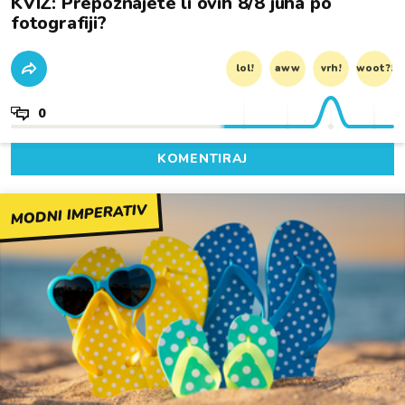
KVIZ: Prepoznajete li ovih 8/8 juha po
fotografiji?
lol!
aww
vrh!
woot?!
0
KOMENTIRAJ
MODNI IMPERATIV