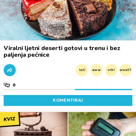
Viralni ljetni deserti gotovi u trenu i bez
paljenja pećnice
lol!
aww
vrh!
woot?!
0
KOMENTIRAJ
KVIZ