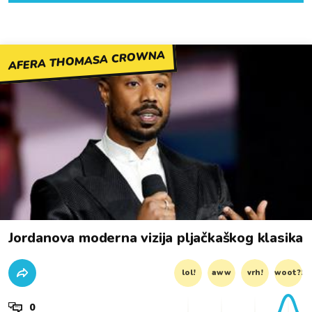
AFERA THOMASA CROWNA
Jordanova moderna vizija pljačkaškog klasika
lol!
aww
vrh!
woot?!
0