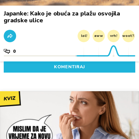
Japanke: Kako je obuća za plažu osvojila
gradske ulice
lol!
aww
vrh!
woot?!
0
KOMENTIRAJ
KVIZ