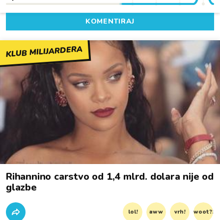
KOMENTIRAJ
KLUB MILIJARDERA
Rihannino carstvo od 1,4 mlrd. dolara nije od
glazbe
lol!
aww
vrh!
woot?!