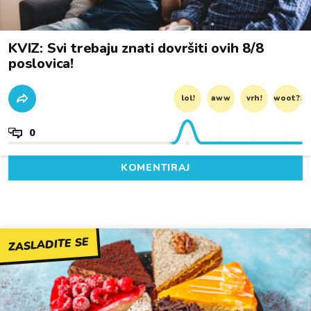
KVIZ: Svi trebaju znati dovršiti ovih 8/8
poslovica!
lol!
aww
vrh!
woot?!
0
KOMENTIRAJ
ZASLADITE SE