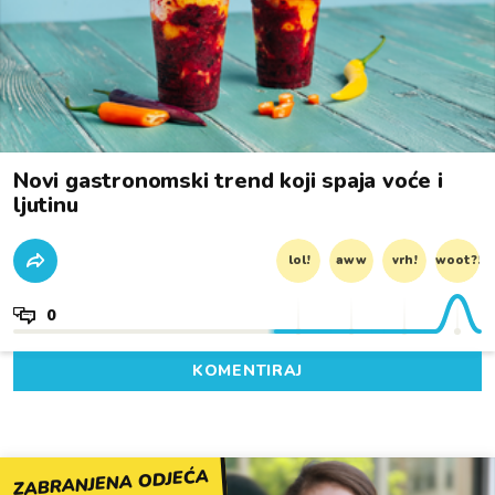
Novi gastronomski trend koji spaja voće i
ljutinu
lol!
aww
vrh!
woot?!
0
KOMENTIRAJ
ZABRANJENA ODJEĆA