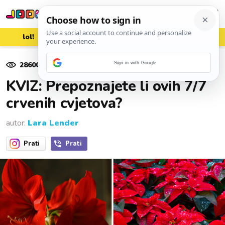
lol!
aww
vrh!
woot?!
28600
pregleda
Sign in with Google
04. prosinca 2024.
KVIZ: Prepoznajete li ovih 7/7
crvenih cvjetova?
autor:
Lara Lender
Prati
Prati