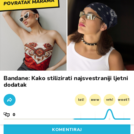
POVRATAK MARAMA
Bandane: Kako stilizirati najsvestraniji ljetni
dodatak
lol!
aww
vrh!
woot?!
0
KOMENTIRAJ