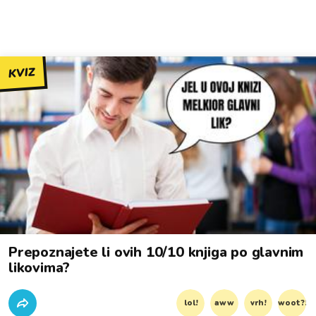
KVIZ
Prepoznajete li ovih 10/10 knjiga po glavnim
likovima?
lol!
aww
vrh!
woot?!