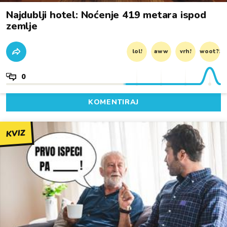
Najdublji hotel: Noćenje 419 metara ispod
zemlje
lol!
aww
vrh!
woot?!
0
KOMENTIRAJ
KVIZ