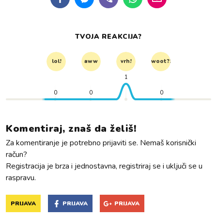
TVOJA REAKCIJA?
lol!
aww
vrh!
woot?!
1
0
0
0
Komentiraj, znaš da želiš!
Za komentiranje je potrebno prijaviti se. Nemaš korisnički
račun?
Registracija je brza i jednostavna, registriraj se i uključi se u
raspravu.
PRIJAVA
PRIJAVA
PRIJAVA