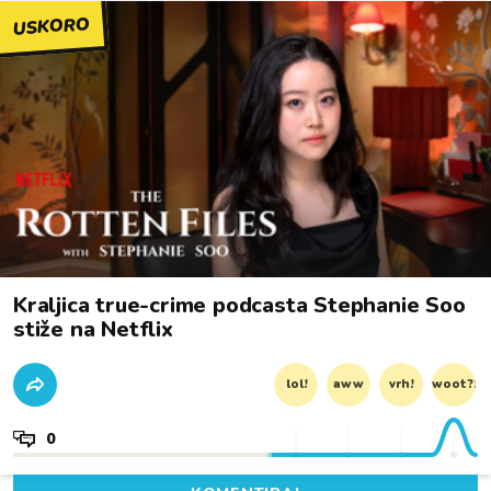
USKORO
Kraljica true-crime podcasta Stephanie Soo
stiže na Netflix
lol!
aww
vrh!
woot?!
0