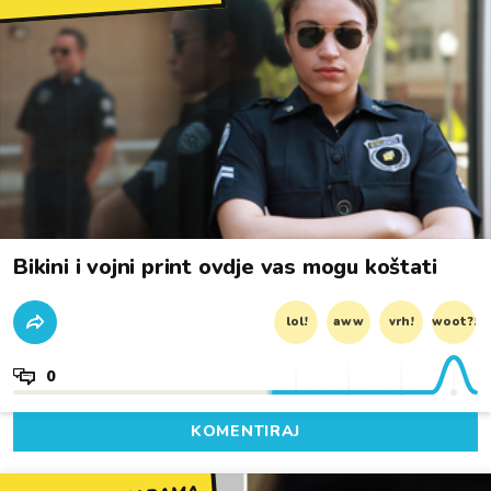
Bikini i vojni print ovdje vas mogu koštati
lol!
aww
vrh!
woot?!
0
KOMENTIRAJ