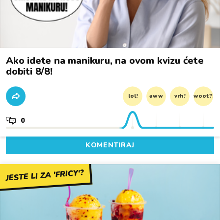
Ako idete na manikuru, na ovom kvizu ćete
dobiti 8/8!
lol!
aww
vrh!
woot?!
0
KOMENTIRAJ
JESTE LI ZA 'FRICY'?