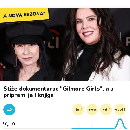
A NOVA SEZONA?
Stiže dokumentarac "Gilmore Girls", a u
pripremi je i knjiga
lol!
aww
vrh!
woot?!
0