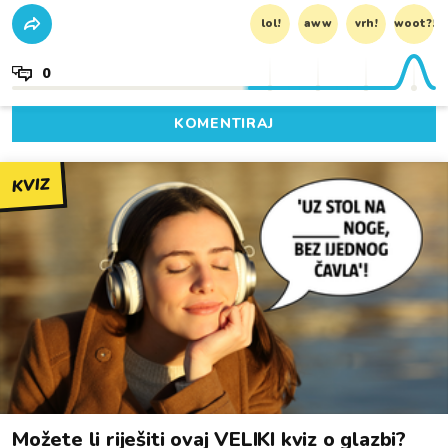
lol!
aww
vrh!
woot?!
0
KOMENTIRAJ
KVIZ
Možete li riješiti ovaj VELIKI kviz o glazbi?