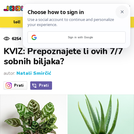
lol!
aww
vrh!
woot?!
6254
pregleda
Sign in with Google
10. srpnja 2025.
KVIZ: Prepoznajete li ovih 7/7
sobnih biljaka?
autor:
Natali Smirčić
Prati
Prati