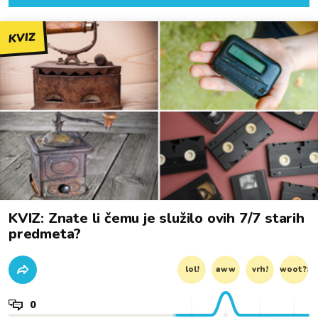
KVIZ
KVIZ: Znate li čemu je služilo ovih 7/7 starih
predmeta?
lol!
aww
vrh!
woot?!
0