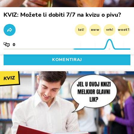
KVIZ: Možete li dobiti 7/7 na kvizu o pivu?
lol!
aww
vrh!
woot?!
0
KOMENTIRAJ
KVIZ