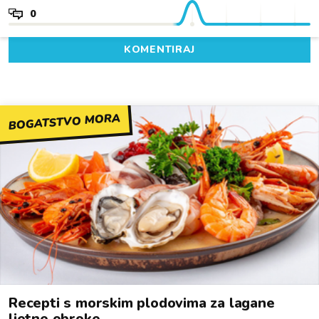
0
KOMENTIRAJ
BOGATSTVO MORA
Recepti s morskim plodovima za lagane
ljetne obroke