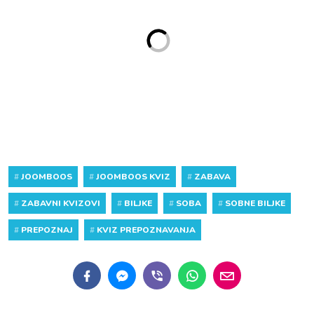
#
JOOMBOOS
#
JOOMBOOS KVIZ
#
ZABAVA
#
ZABAVNI KVIZOVI
#
BILJKE
#
SOBA
#
SOBNE BILJKE
#
PREPOZNAJ
#
KVIZ PREPOZNAVANJA