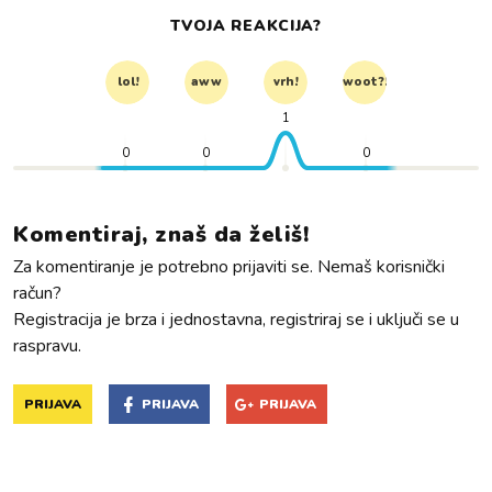
TVOJA REAKCIJA?
lol!
aww
vrh!
woot?!
1
0
0
0
Komentiraj, znaš da želiš!
Za komentiranje je potrebno prijaviti se. Nemaš korisnički
račun?
Registracija je brza i jednostavna, registriraj se i uključi se u
raspravu.
PRIJAVA
PRIJAVA
PRIJAVA