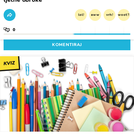
lol!
aww
vrh!
woot?!
0
KOMENTIRAJ
KVIZ