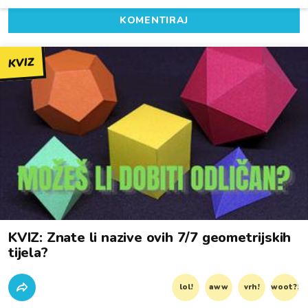
KOMENTIRAJ
KVIZ
KVIZ: Znate li nazive ovih 7/7 geometrijskih
tijela?
lol!
aww
vrh!
woot?!