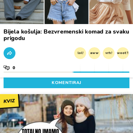
Bijela košulja: Bezvremenski komad za svaku
prigodu
lol!
aww
vrh!
woot?!
0
KOMENTIRAJ
KVIZ