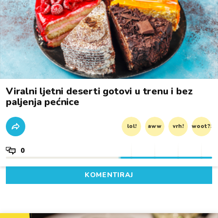
Viralni ljetni deserti gotovi u trenu i bez
paljenja pećnice
lol!
aww
vrh!
woot?!
0
KOMENTIRAJ