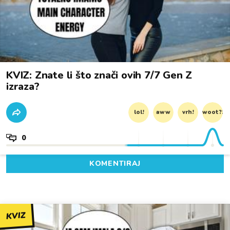
KVIZ: Znate li što znači ovih 7/7 Gen Z
izraza?
lol!
aww
vrh!
woot?!
0
KOMENTIRAJ
KVIZ