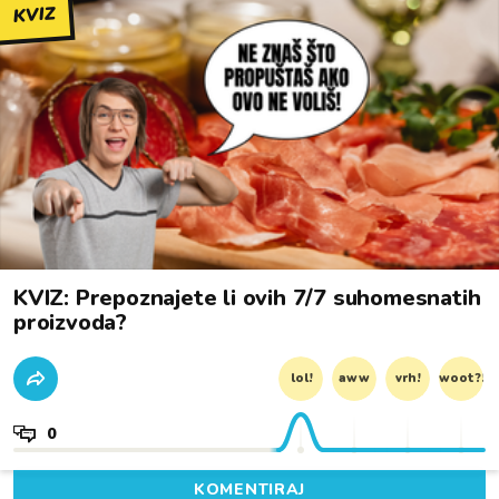
KVIZ
KVIZ: Prepoznajete li ovih 7/7 suhomesnatih
proizvoda?
lol!
aww
vrh!
woot?!
0
KOMENTIRAJ