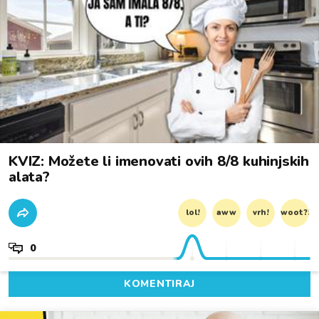
KVIZ: Možete li imenovati ovih 8/8 kuhinjskih
alata?
lol!
aww
vrh!
woot?!
0
KOMENTIRAJ