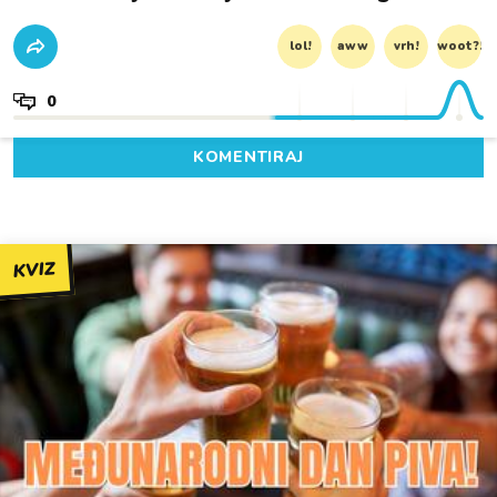
lol!
aww
vrh!
woot?!
0
KOMENTIRAJ
KVIZ