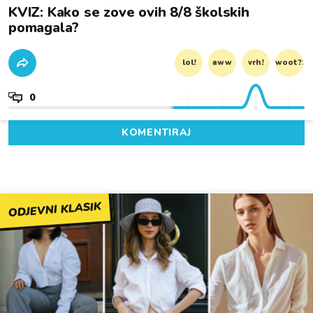
KVIZ: Kako se zove ovih 8/8 školskih
pomagala?
lol!
aww
vrh!
woot?!
0
KOMENTIRAJ
ODJEVNI KLASIK