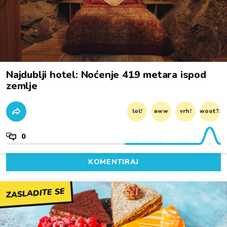
Najdublji hotel: Noćenje 419 metara ispod
zemlje
lol!
aww
vrh!
woot?!
0
KOMENTIRAJ
ZASLADITE SE