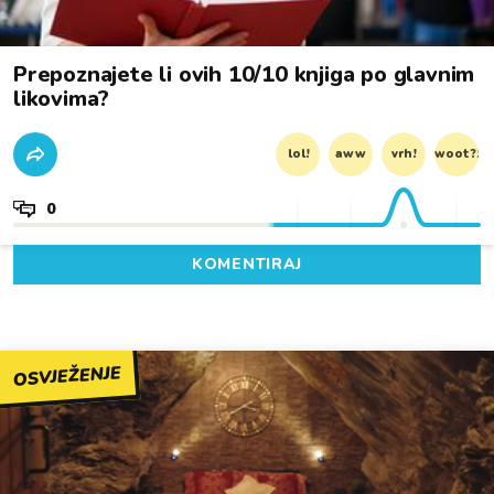
Prepoznajete li ovih 10/10 knjiga po glavnim
likovima?
lol!
aww
vrh!
woot?!
0
KOMENTIRAJ
OSVJEŽENJE