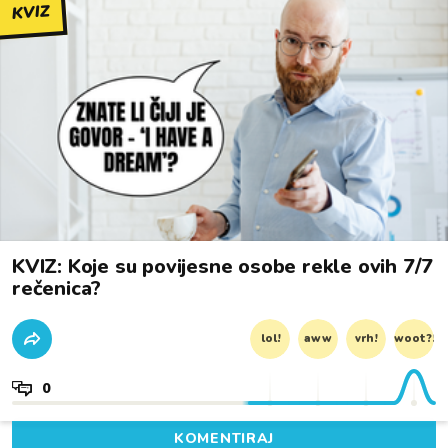
KVIZ
KVIZ: Koje su povijesne osobe rekle ovih 7/7
rečenica?
lol!
aww
vrh!
woot?!
0
KOMENTIRAJ