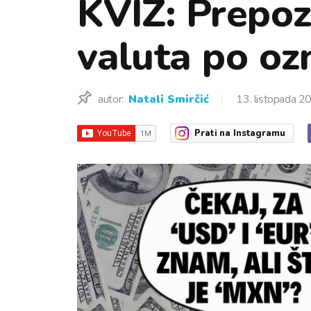
KVIZ: Prepozn
valuta po o
autor:
Natali Smirčić
13. listopada 2
Prati
na Instagramu