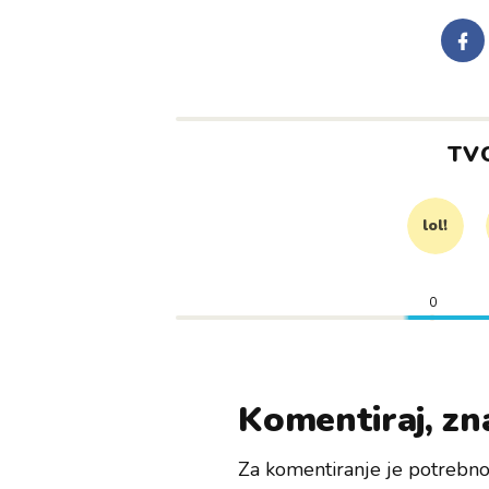
TV
lol!
0
Komentiraj, zna
Za komentiranje je potrebno 