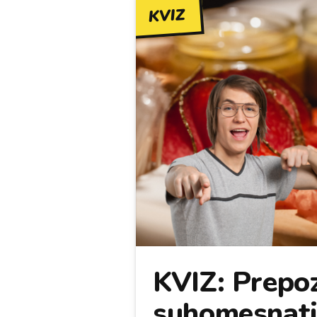
KVIZ
KVIZ: Prepoz
suhomesnati