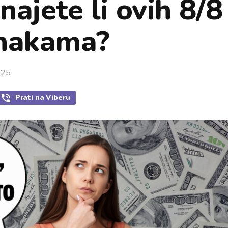
ajete li ovih 8/8
znakama?
025.
Prati
na Viberu