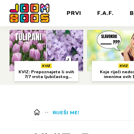
PRVI
F.A.F.
B
KVIZ
KVIZ
KVIZ: Prepoznajete li ovih
Koje riječi nedo
7/7 vrsta ljubičastog
imenima ovih 
cvijeća?
gradova?
RIJEŠI ME!