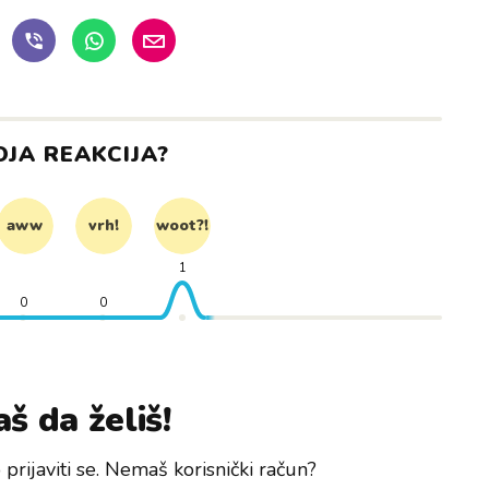
OJA REAKCIJA?
aww
vrh!
woot?!
1
0
0
š da želiš!
prijaviti se. Nemaš korisnički račun?