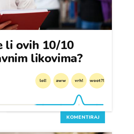
 li ovih 10/10
avnim likovima?
lol!
aww
vrh!
woot?!
KOMENTIRAJ