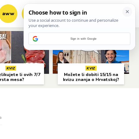
aww
vrh!
woot?!
Sign in with Google
KVIZ
KVIZ
likujete li ovih 7/7
Možete li dobiti 15/15 na
rsta mesa?
kvizu znanja o Hrvatskoj?
a