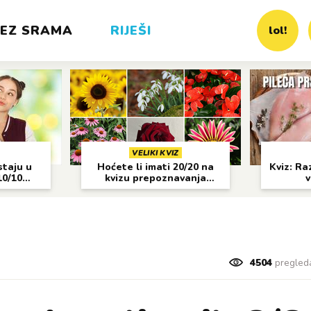
EZ SRAMA
RIJEŠI
lol!
VELIKI KVIZ
staju u
Hoćete li imati 20/20 na
Kviz: Raz
10/10
kvizu prepoznavanja
v
cvijeća?
4504
pregled