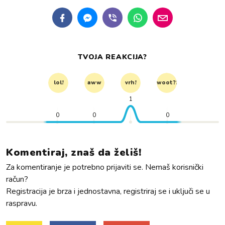
TVOJA REAKCIJA?
lol!
aww
vrh!
woot?!
1
0
0
0
Komentiraj, znaš da želiš!
Za komentiranje je potrebno prijaviti se. Nemaš korisnički
račun?
Registracija je brza i jednostavna, registriraj se i uključi se u
raspravu.