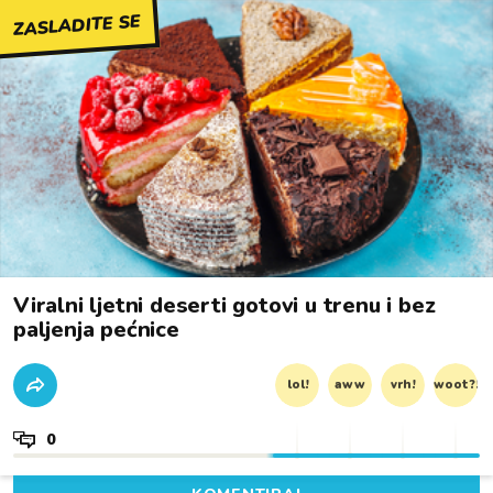
ZASLADITE SE
Viralni ljetni deserti gotovi u trenu i bez
paljenja pećnice
lol!
aww
vrh!
woot?!
0