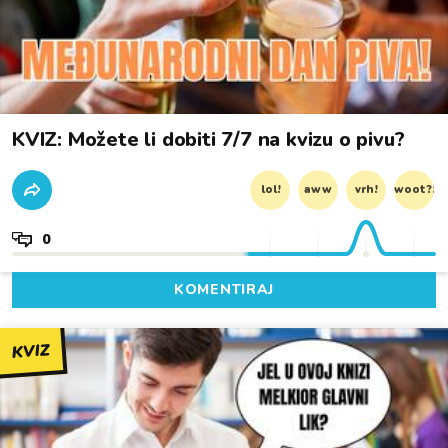
KVIZ: Možete li dobiti 7/7 na kvizu o pivu?
lol!
aww
vrh!
woot?!
0
KOMENTIRAJ
KVIZ