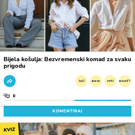
Bijela košulja: Bezvremenski komad za svaku
prigodu
lol!
aww
vrh!
woot?!
0
KOMENTIRAJ
KVIZ