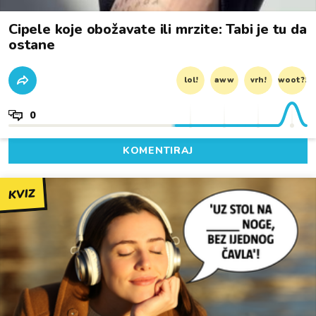
Cipele koje obožavate ili mrzite: Tabi je tu da
ostane
lol!
aww
vrh!
woot?!
0
KOMENTIRAJ
KVIZ