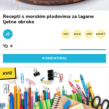
Recepti s morskim plodovima za lagane
ljetne obroke
lol!
aww
vrh!
woot?!
0
KOMENTIRAJ
KVIZ