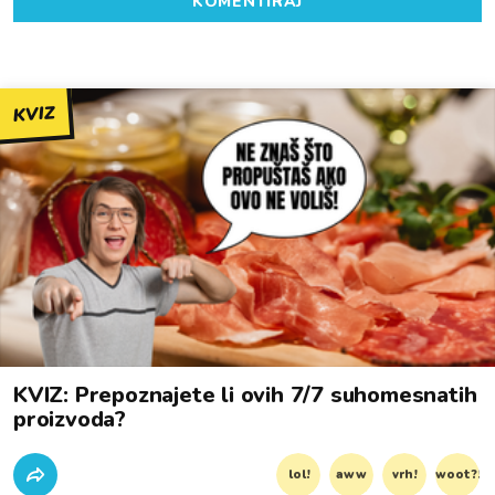
KOMENTIRAJ
KVIZ
KVIZ: Prepoznajete li ovih 7/7 suhomesnatih
proizvoda?
lol!
aww
vrh!
woot?!