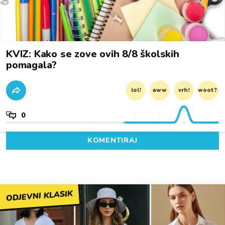
KVIZ: Kako se zove ovih 8/8 školskih
pomagala?
lol!
aww
vrh!
woot?!
0
KOMENTIRAJ
ODJEVNI KLASIK