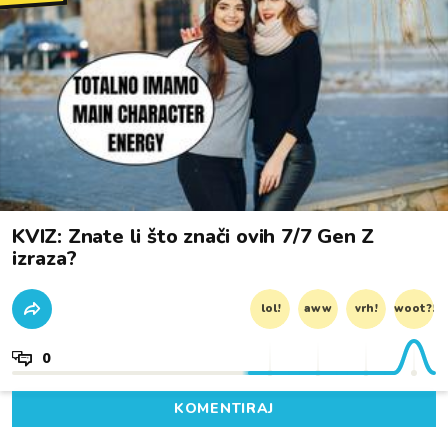
KVIZ: Znate li što znači ovih 7/7 Gen Z
izraza?
lol!
aww
vrh!
woot?!
0
KOMENTIRAJ