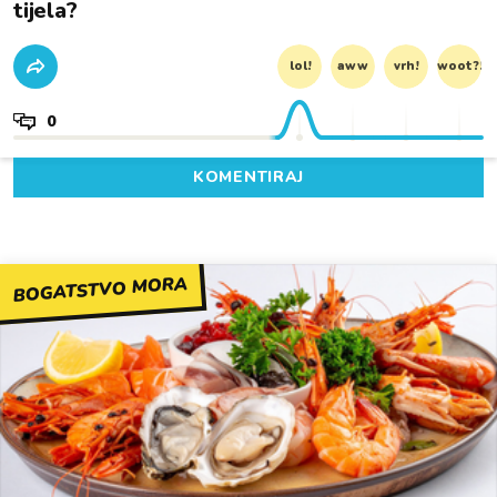
tijela?
lol!
aww
vrh!
woot?!
0
KOMENTIRAJ
BOGATSTVO MORA