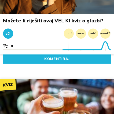
Možete li riješiti ovaj VELIKI kviz o glazbi?
lol!
aww
vrh!
woot?!
0
KOMENTIRAJ
KVIZ