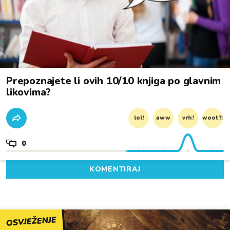
Prepoznajete li ovih 10/10 knjiga po glavnim
likovima?
lol!
aww
vrh!
woot?!
0
KOMENTIRAJ
OSVJEŽENJE