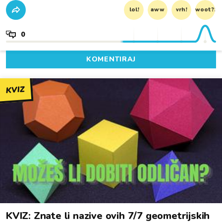
lol!
aww
vrh!
woot?!
0
KOMENTIRAJ
KVIZ
KVIZ: Znate li nazive ovih 7/7 geometrijskih