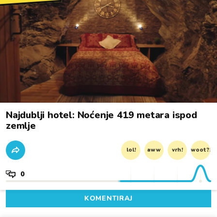
Najdublji hotel: Noćenje 419 metara ispod
zemlje
lol!
aww
vrh!
woot?!
0
KOMENTIRAJ