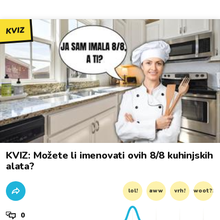
KVIZ
KVIZ: Možete li imenovati ovih 8/8 kuhinjskih
alata?
lol!
aww
vrh!
woot?!
0