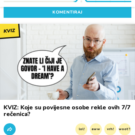
KOMENTIRAJ
KVIZ
KVIZ: Koje su povijesne osobe rekle ovih 7/7
rečenica?
lol!
aww
vrh!
woot?!