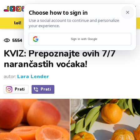
lol!
aww
vrh!
woot?!
5554
pregleda
Sign in with Google
27. lipnja 2023.
KVIZ: Prepoznajte ovih 7/7
narančastih voćaka!
autor:
Lara Lender
Prati
Prati