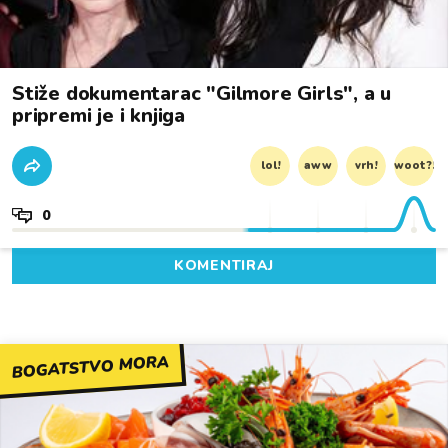
Stiže dokumentarac "Gilmore Girls", a u
pripremi je i knjiga
lol!
aww
vrh!
woot?!
0
KOMENTIRAJ
BOGATSTVO MORA