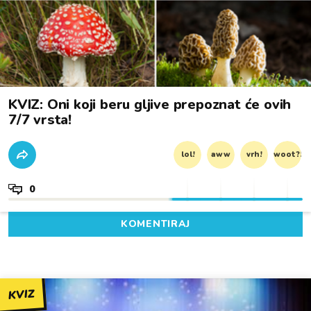
KVIZ: Oni koji beru gljive prepoznat će ovih
7/7 vrsta!
lol!
aww
vrh!
woot?!
0
KOMENTIRAJ
KVIZ