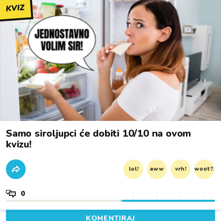
KVIZ
Samo siroljupci će dobiti 10/10 na ovom
kvizu!
lol!
aww
vrh!
woot?!
0
KOMENTIRAJ