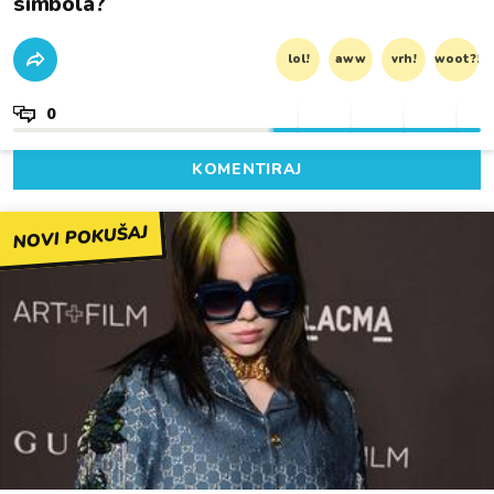
simbola?
lol!
aww
vrh!
woot?!
0
KOMENTIRAJ
NOVI POKUŠAJ