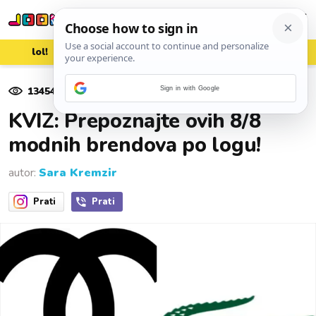
lol!
aww
vrh!
woot?!
13454
pregleda
Sign in with Google
16. lipnja 2025.
KVIZ: Prepoznajte ovih 8/8
modnih brendova po logu!
autor:
Sara Kremzir
Prati
Prati