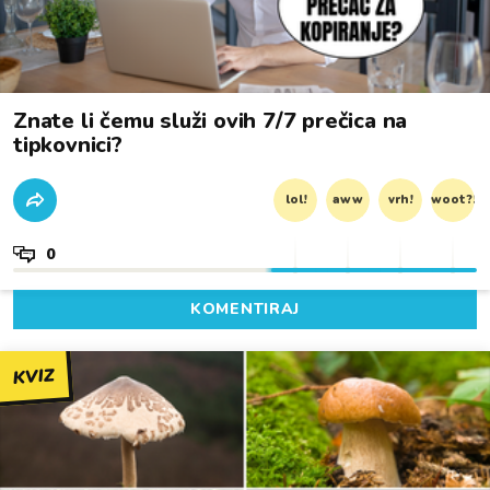
Znate li čemu služi ovih 7/7 prečica na
tipkovnici?
lol!
aww
vrh!
woot?!
0
KOMENTIRAJ
KVIZ