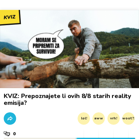
KVIZ
KVIZ: Prepoznajete li ovih 8/8 starih reality
emisija?
lol!
aww
vrh!
woot?!
0