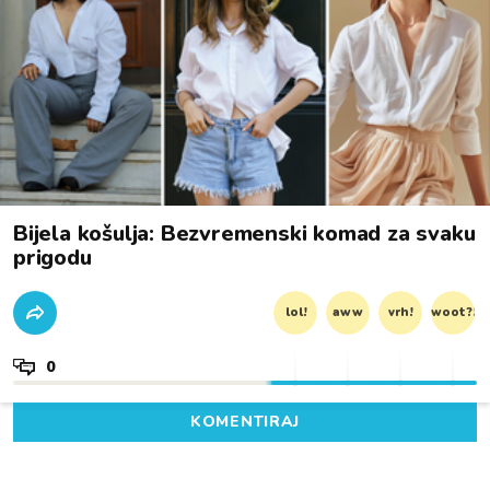
Bijela košulja: Bezvremenski komad za svaku
prigodu
lol!
aww
vrh!
woot?!
0
KOMENTIRAJ