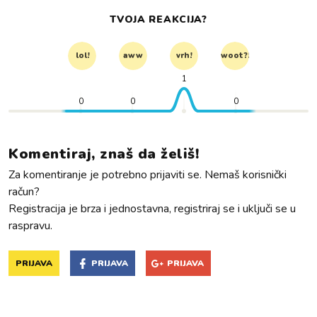
TVOJA REAKCIJA?
lol!
aww
vrh!
woot?!
1
0
0
0
Komentiraj, znaš da želiš!
Za komentiranje je potrebno prijaviti se. Nemaš korisnički
račun?
Registracija je brza i jednostavna, registriraj se i uključi se u
raspravu.
PRIJAVA
PRIJAVA
PRIJAVA