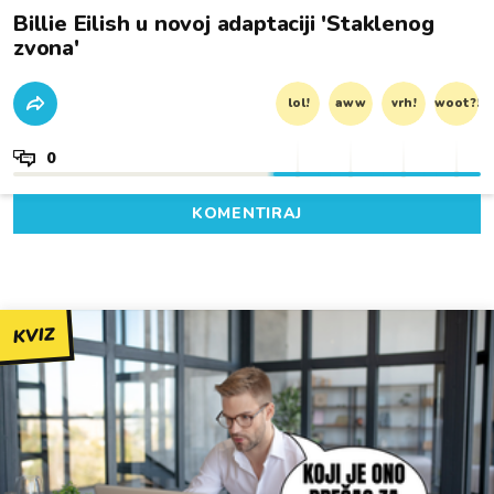
Billie Eilish u novoj adaptaciji 'Staklenog
zvona'
lol!
aww
vrh!
woot?!
0
KOMENTIRAJ
KVIZ