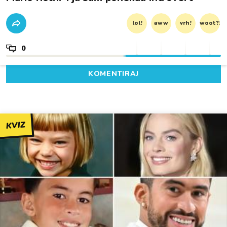
lol!
aww
vrh!
woot?!
0
KOMENTIRAJ
KVIZ