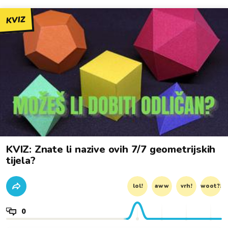
KVIZ
KVIZ: Znate li nazive ovih 7/7 geometrijskih
tijela?
lol!
aww
vrh!
woot?!
0