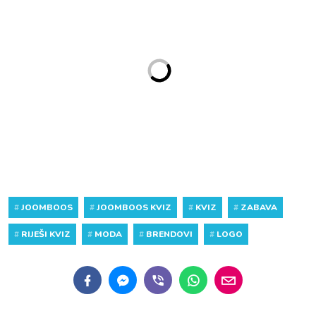
#
JOOMBOOS
#
JOOMBOOS KVIZ
#
KVIZ
#
ZABAVA
#
RIJEŠI KVIZ
#
MODA
#
BRENDOVI
#
LOGO