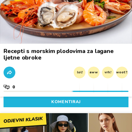
Recepti s morskim plodovima za lagane
ljetne obroke
lol!
aww
vrh!
woot?!
0
KOMENTIRAJ
ODJEVNI KLASIK