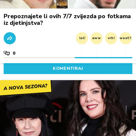
Prepoznajete li ovih 7/7 zvijezda po fotkama
iz djetinjstva?
lol!
aww
vrh!
woot?!
0
KOMENTIRAJ
A NOVA SEZONA?