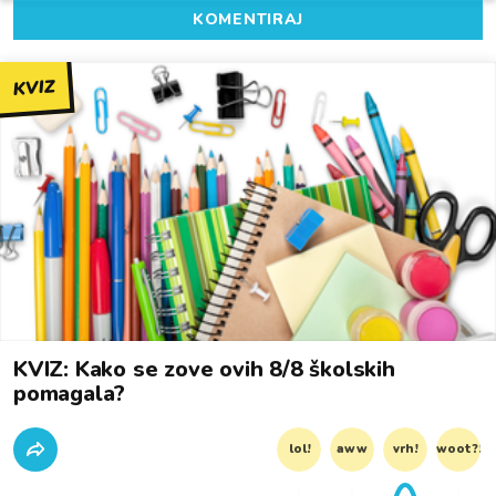
KOMENTIRAJ
KVIZ
KVIZ: Kako se zove ovih 8/8 školskih
pomagala?
lol!
aww
vrh!
woot?!