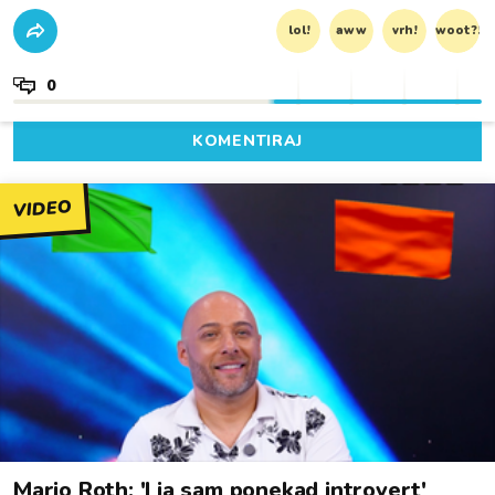
lol!
aww
vrh!
woot?!
0
KOMENTIRAJ
VIDEO
Mario Roth: 'I ja sam ponekad introvert'