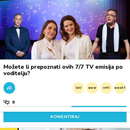
Možete li prepoznati ovih 7/7 TV emisija po
voditelju?
lol!
aww
vrh!
woot?!
0
KOMENTIRAJ