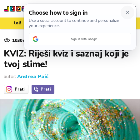
lol!
aww
vrh!
woot?!
10307
pregleda
Sign in with Google
16. travnja 2018.
KVIZ: Riješi kviz i saznaj koji je
tvoj slime!
autor:
Andrea Paić
Prati
Prati