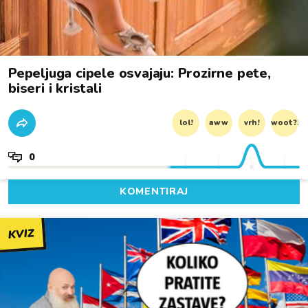
Pepeljuga cipele osvajaju: Prozirne pete,
biseri i kristali
lol!
aww
vrh!
woot?!
0
KOMENTIRAJ
KVIZ