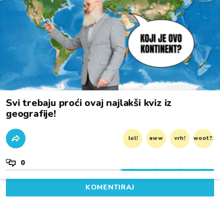
Svi trebaju proći ovaj najlakši kviz iz
geografije!
lol!
aww
vrh!
woot?!
0
KOMENTIRAJ