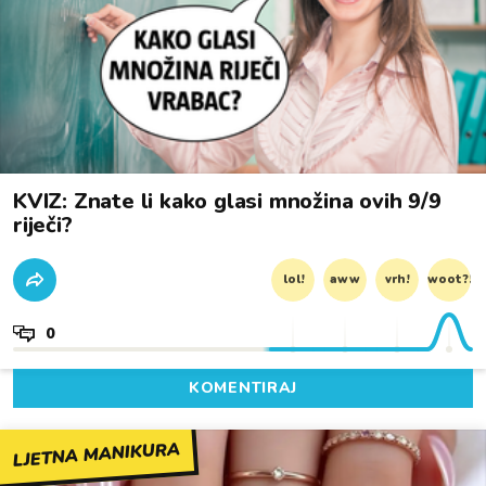
KVIZ: Znate li kako glasi množina ovih 9/9
riječi?
lol!
aww
vrh!
woot?!
0
KOMENTIRAJ
LJETNA MANIKURA