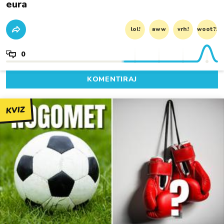
eura
lol!
aww
vrh!
woot?!
0
KOMENTIRAJ
KVIZ