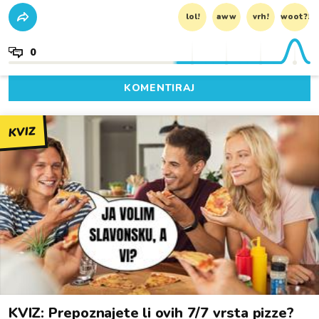
lol!
aww
vrh!
woot?!
0
KOMENTIRAJ
KVIZ
KVIZ: Prepoznajete li ovih 7/7 vrsta pizze?