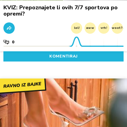
KVIZ: Prepoznajete li ovih 7/7 sportova po
opremi?
lol!
aww
vrh!
woot?!
0
KOMENTIRAJ
RAVNO IZ BAJKE