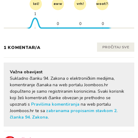
lol!
aww
vrh!
woot?!
1
0
0
0
1 KOMENTAR/A
PROČITAJ SVE
Važna obavijest
Sukladno članku 94. Zakona o elektroničkim medijima,
komentiranje članaka na web portalu Joomboos.hr
dopušteno je samo registriranim korisnicima. Svaki korisnik
koji želi komentirati članke obvezan je prethodno se
upoznati s
Pravilima komentiranja
na web portalu
Joomboos.hr te sa
zabranama propisanim stavkom 2.
članka 94. Zakona.