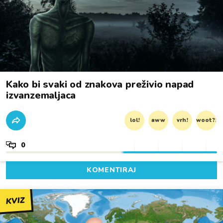
Kako bi svaki od znakova preživio napad
izvanzemaljaca
lol!
aww
vrh!
woot?!
0
KOMENTIRAJ
KVIZ