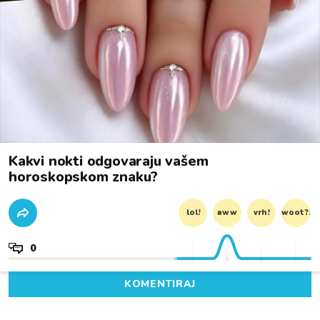
Kakvi nokti odgovaraju vašem
horoskopskom znaku?
lol!
aww
vrh!
woot?!
0
KOMENTIRAJ