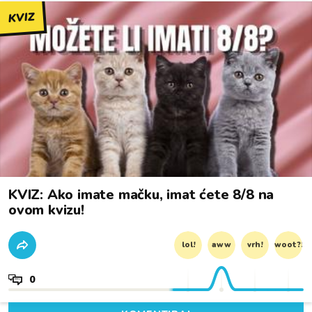
KVIZ
KVIZ: Ako imate mačku, imat ćete 8/8 na
ovom kvizu!
lol!
aww
vrh!
woot?!
0