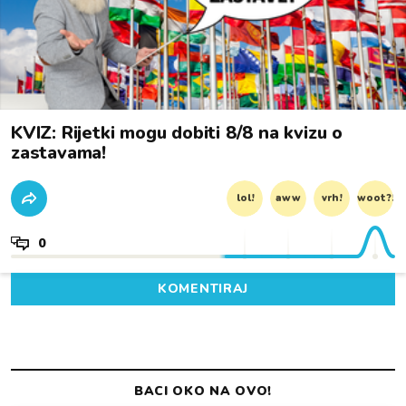
KVIZ: Rijetki mogu dobiti 8/8 na kvizu o
zastavama!
lol!
aww
vrh!
woot?!
0
KOMENTIRAJ