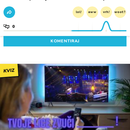
lol!
aww
vrh!
woot?!
0
KOMENTIRAJ
KVIZ