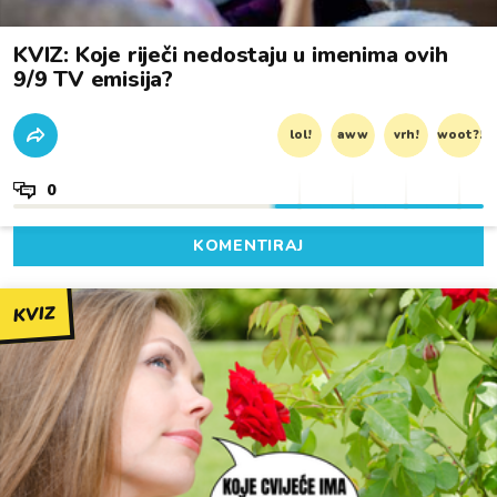
KVIZ: Koje riječi nedostaju u imenima ovih
9/9 TV emisija?
lol!
aww
vrh!
woot?!
0
KOMENTIRAJ
KVIZ