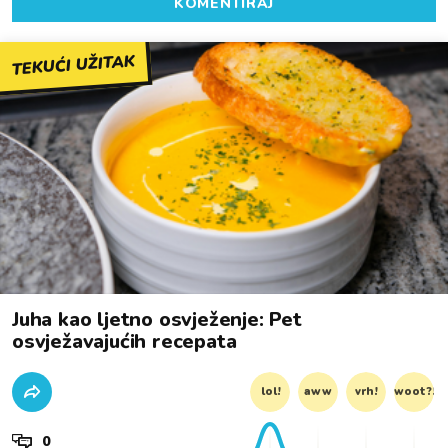
KOMENTIRAJ
TEKUĆI UŽITAK
Juha kao ljetno osvježenje: Pet
osvježavajućih recepata
lol!
aww
vrh!
woot?!
0