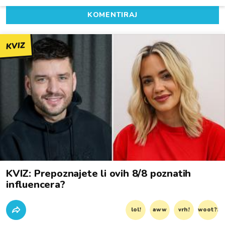
KOMENTIRAJ
KVIZ
KVIZ: Prepoznajete li ovih 8/8 poznatih
influencera?
lol!
aww
vrh!
woot?!