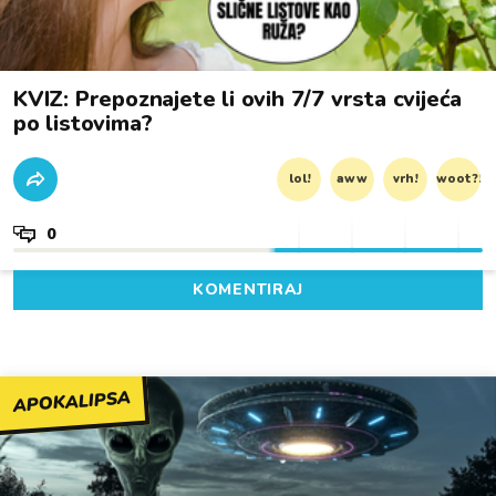
KVIZ: Prepoznajete li ovih 7/7 vrsta cvijeća
po listovima?
lol!
aww
vrh!
woot?!
0
KOMENTIRAJ
APOKALIPSA