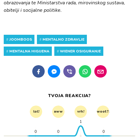
obrazovanja te Ministarstva rada, mirovinskog sustava,
obitelji i socijalne politike.
#
JOOMBOOS
#
MENTALNO ZDRAVLJE
#
MENTALNA HIGIJENA
#
WIENER OSIGURANJE
TVOJA REAKCIJA?
lol!
aww
vrh!
woot?!
1
0
0
0