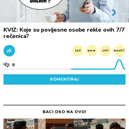
KVIZ: Koje su povijesne osobe rekle ovih 7/7
rečenica?
lol!
aww
vrh!
woot?!
0
KOMENTIRAJ