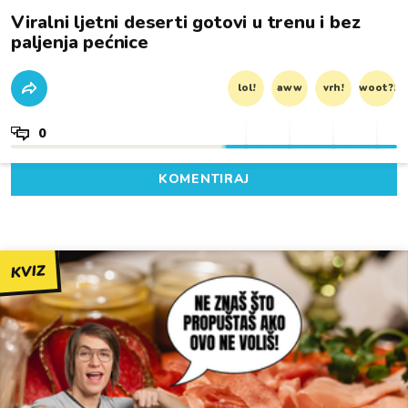
Viralni ljetni deserti gotovi u trenu i bez
paljenja pećnice
lol!
aww
vrh!
woot?!
0
KOMENTIRAJ
KVIZ