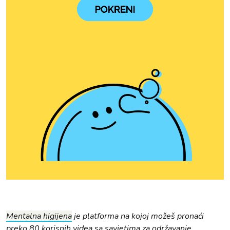
Mentalna higijena
je platforma na kojoj možeš pronaći
preko 80 korisnih videa sa savjetima za održavanje