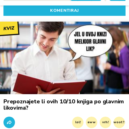
KOMENTIRAJ
KVIZ
Prepoznajete li ovih 10/10 knjiga po glavnim
likovima?
lol!
aww
vrh!
woot?!