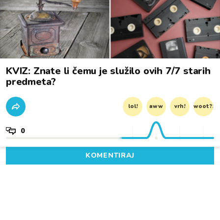
KVIZ: Znate li čemu je služilo ovih 7/7 starih
predmeta?
lol!
aww
vrh!
woot?!
0
KOMENTIRAJ