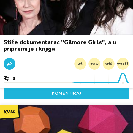
Stiže dokumentarac "Gilmore Girls", a u
pripremi je i knjiga
lol!
aww
vrh!
woot?!
0
KOMENTIRAJ
KVIZ