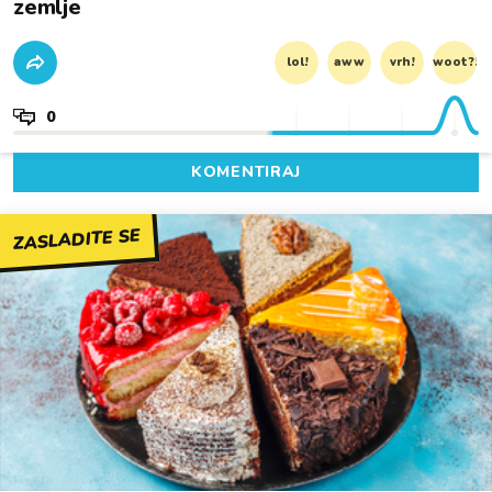
zemlje
lol!
aww
vrh!
woot?!
0
KOMENTIRAJ
ZASLADITE SE