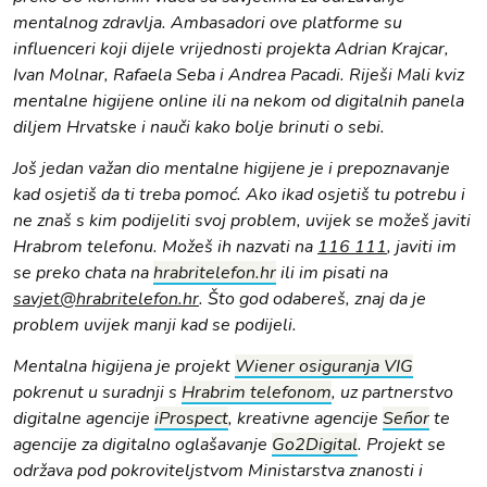
mentalnog zdravlja. Ambasadori ove platforme su
influenceri koji dijele vrijednosti projekta Adrian Krajcar,
Ivan Molnar, Rafaela Seba i Andrea Pacadi. Riješi Mali kviz
mentalne higijene online ili na nekom od digitalnih panela
diljem Hrvatske i nauči kako bolje brinuti o sebi.
Još jedan važan dio mentalne higijene je i prepoznavanje
kad osjetiš da ti treba pomoć. Ako ikad osjetiš tu potrebu i
ne znaš s kim podijeliti svoj problem, uvijek se možeš javiti
Hrabrom telefonu. Možeš ih nazvati na
116 111
, javiti im
se preko chata na
hrabritelefon.hr
ili im pisati na
savjet@hrabritelefon.hr
. Što god odabereš, znaj da je
problem uvijek manji kad se podijeli.
Mentalna higijena je projekt
Wiener osiguranja VIG
pokrenut u suradnji s
Hrabrim telefonom
, uz partnerstvo
digitalne agencije
iProspect
, kreativne agencije
Señor
te
agencije za digitalno oglašavanje
Go2Digital
. Projekt se
održava pod pokroviteljstvom Ministarstva znanosti i