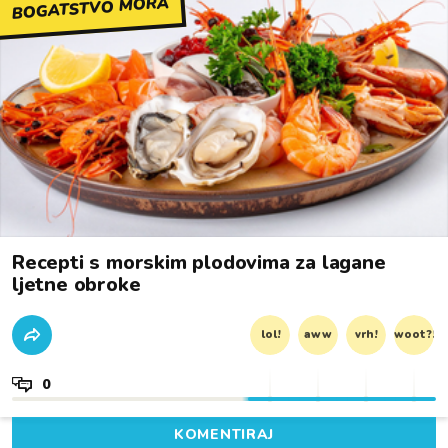
BOGATSTVO MORA
Recepti s morskim plodovima za lagane
ljetne obroke
lol!
aww
vrh!
woot?!
0
KOMENTIRAJ