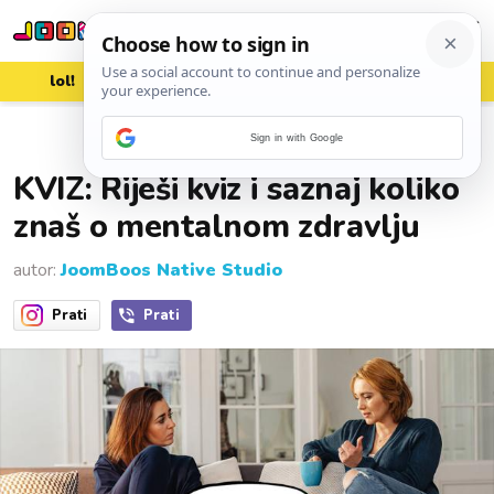
lol!
aww
vrh!
woot?!
Sign in with Google
29. studenoga 2023.
KVIZ: Riješi kviz i saznaj koliko
znaš o mentalnom zdravlju
autor:
JoomBoos Native Studio
Prati
Prati