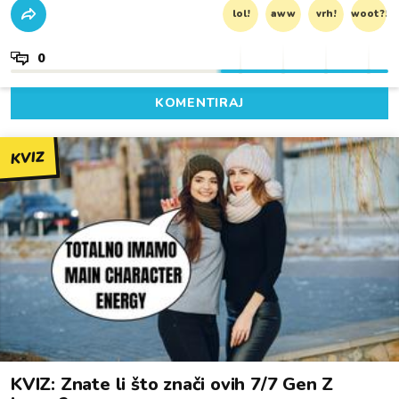
lol!
aww
vrh!
woot?!
0
KOMENTIRAJ
KVIZ
KVIZ: Znate li što znači ovih 7/7 Gen Z