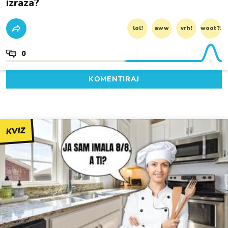
izraza?
lol!
aww
vrh!
woot?!
0
KOMENTIRAJ
KVIZ