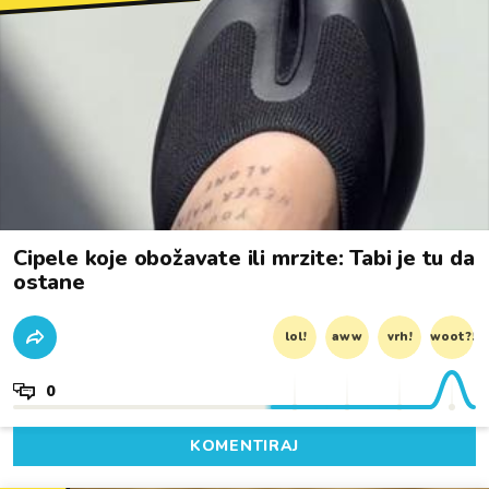
Cipele koje obožavate ili mrzite: Tabi je tu da
ostane
lol!
aww
vrh!
woot?!
0
KOMENTIRAJ