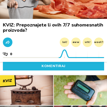
KVIZ: Prepoznajete li ovih 7/7 suhomesnatih
proizvoda?
lol!
aww
vrh!
woot?!
0
KOMENTIRAJ
KVIZ