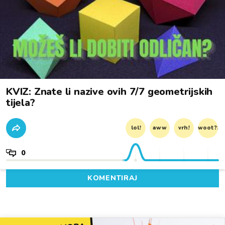
KVIZ: Znate li nazive ovih 7/7 geometrijskih
tijela?
lol!
aww
vrh!
woot?!
0
KOMENTIRAJ