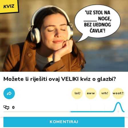
KVIZ
Možete li riješiti ovaj VELIKI kviz o glazbi?
lol!
aww
vrh!
woot?!
0
KOMENTIRAJ