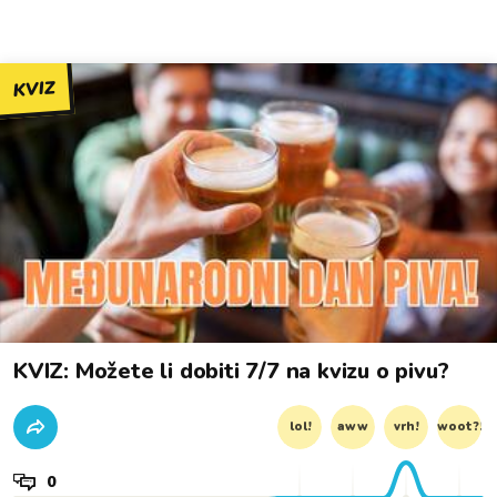
KVIZ
KVIZ: Možete li dobiti 7/7 na kvizu o pivu?
lol!
aww
vrh!
woot?!
0