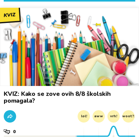
KVIZ
KVIZ: Kako se zove ovih 8/8 školskih
pomagala?
lol!
aww
vrh!
woot?!
0