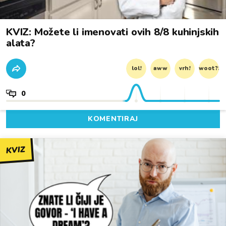
KVIZ: Možete li imenovati ovih 8/8 kuhinjskih
alata?
lol!
aww
vrh!
woot?!
0
KOMENTIRAJ
KVIZ