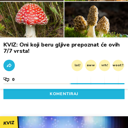
KVIZ: Oni koji beru gljive prepoznat će ovih
7/7 vrsta!
lol!
aww
vrh!
woot?!
0
KOMENTIRAJ
KVIZ