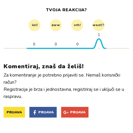
TVOJA REAKCIJA?
lol!
aww
vrh!
woot?!
1
0
0
0
Komentiraj, znaš da želiš!
Za komentiranje je potrebno prijaviti se. Nemaš korisnički
račun?
Registracija je brza i jednostavna, registriraj se i uključi se u
raspravu.
PRIJAVA
PRIJAVA
PRIJAVA