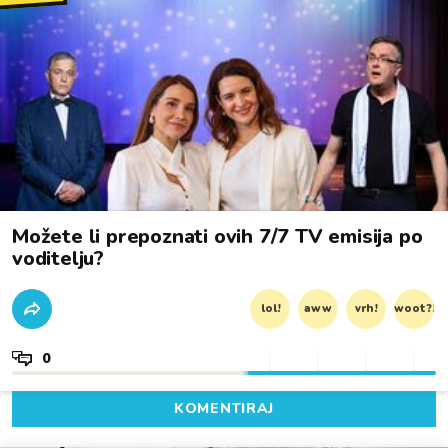
Možete li prepoznati ovih 7/7 TV emisija po
voditelju?
lol!
aww
vrh!
woot?!
0
KOMENTIRAJ