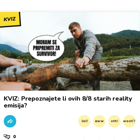
KVIZ
KVIZ: Prepoznajete li ovih 8/8 starih reality
emisija?
lol!
aww
vrh!
woot?!
0