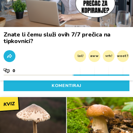
Znate li čemu služi ovih 7/7 prečica na
tipkovnici?
lol!
aww
vrh!
woot?!
0
KOMENTIRAJ
KVIZ