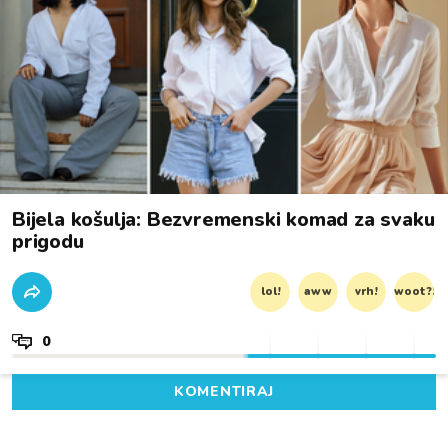
Bijela košulja: Bezvremenski komad za svaku
prigodu
lol!
aww
vrh!
woot?!
0
KOMENTIRAJ