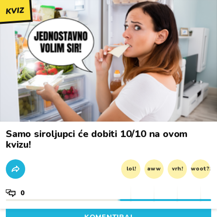
KVIZ
Samo siroljupci će dobiti 10/10 na ovom
kvizu!
lol!
aww
vrh!
woot?!
0