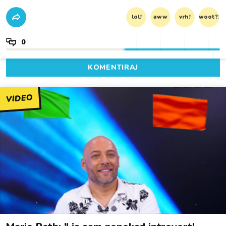
lol!
aww
vrh!
woot?!
0
KOMENTIRAJ
VIDEO