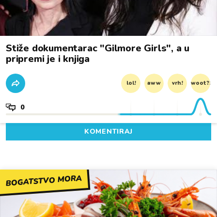
Stiže dokumentarac "Gilmore Girls", a u
pripremi je i knjiga
lol!
aww
vrh!
woot?!
0
KOMENTIRAJ
BOGATSTVO MORA