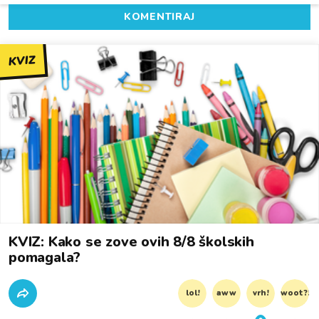
KOMENTIRAJ
KVIZ
KVIZ: Kako se zove ovih 8/8 školskih
pomagala?
lol!
aww
vrh!
woot?!