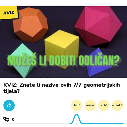
KVIZ
KVIZ: Znate li nazive ovih 7/7 geometrijskih
tijela?
lol!
aww
vrh!
woot?!
0