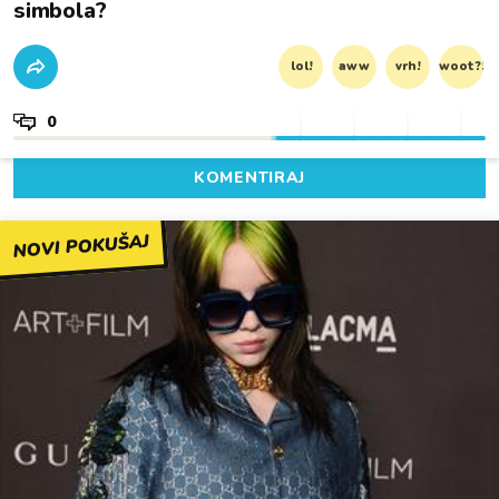
simbola?
lol!
aww
vrh!
woot?!
0
KOMENTIRAJ
NOVI POKUŠAJ