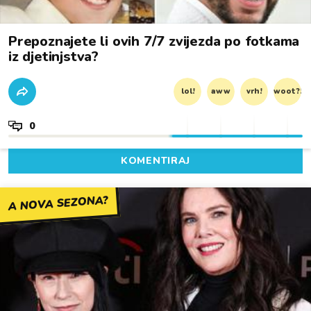
Prepoznajete li ovih 7/7 zvijezda po fotkama
iz djetinjstva?
lol!
aww
vrh!
woot?!
0
KOMENTIRAJ
A NOVA SEZONA?