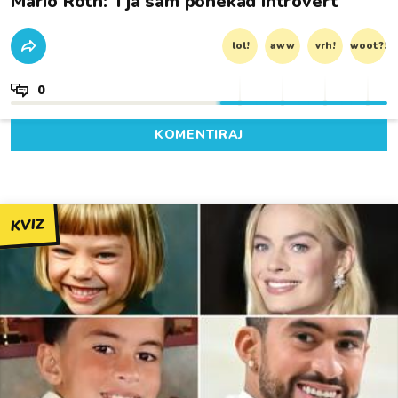
Mario Roth: 'I ja sam ponekad introvert'
lol!
aww
vrh!
woot?!
0
KOMENTIRAJ
KVIZ