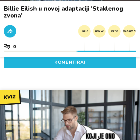
Billie Eilish u novoj adaptaciji 'Staklenog
zvona'
lol!
aww
vrh!
woot?!
0
KOMENTIRAJ
KVIZ