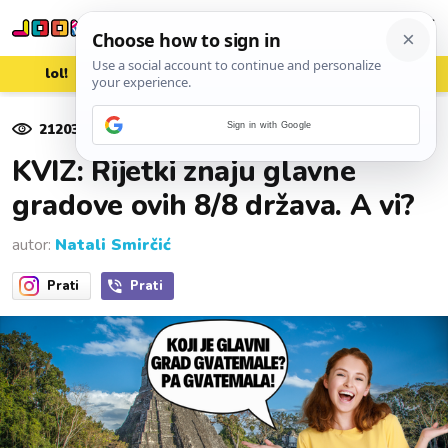
lol!
aww
vrh!
woot?!
21203
pregleda
Sign in with Google
22. siječnja 2025.
KVIZ: Rijetki znaju glavne
gradove ovih 8/8 država. A vi?
autor:
Natali Smirčić
Prati
Prati