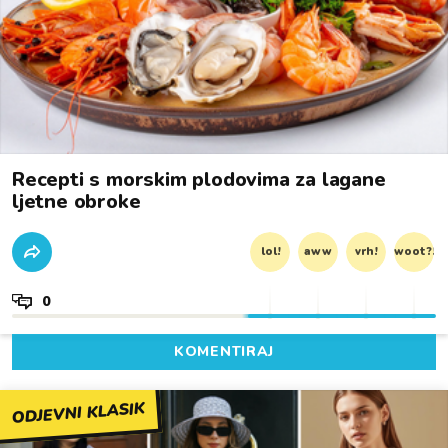
Recepti s morskim plodovima za lagane
ljetne obroke
lol!
aww
vrh!
woot?!
0
KOMENTIRAJ
ODJEVNI KLASIK