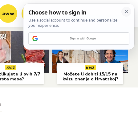
aww
vrh!
woot?!
Sign in with Google
KVIZ
KVIZ
likujete li ovih 7/7
Možete li dobiti 15/15 na
rsta mesa?
kvizu znanja o Hrvatskoj?
a