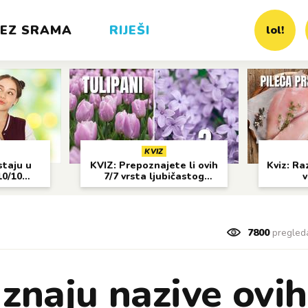
EZ SRAMA
RIJEŠI
lol!
KVIZ
staju u
KVIZ: Prepoznajete li ovih
Kviz: Raz
10/10
7/7 vrsta ljubičastog
v
cvijeća?
7800
pregled
 znaju nazive ovih