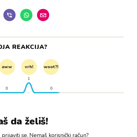
OJA REAKCIJA?
aww
vrh!
woot?!
1
0
0
š da želiš!
prijaviti se. Nemaš korisnički račun?