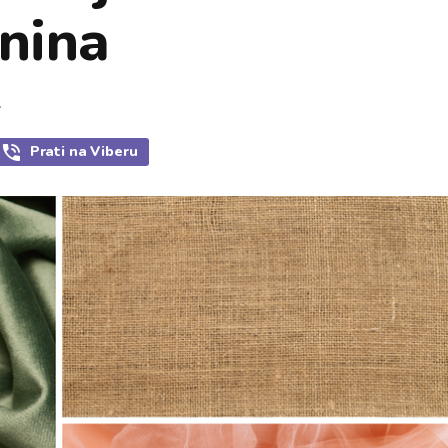
anina
.
Prati
na Viberu