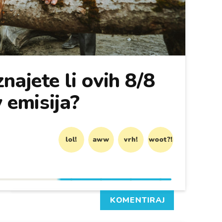
najete li ovih 8/8
y emisija?
lol!
aww
vrh!
woot?!
KOMENTIRAJ