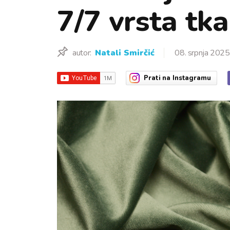
7/7 vrsta tk
autor:
Natali Smirčić
08. srpnja 2025
Prati
na Instagramu