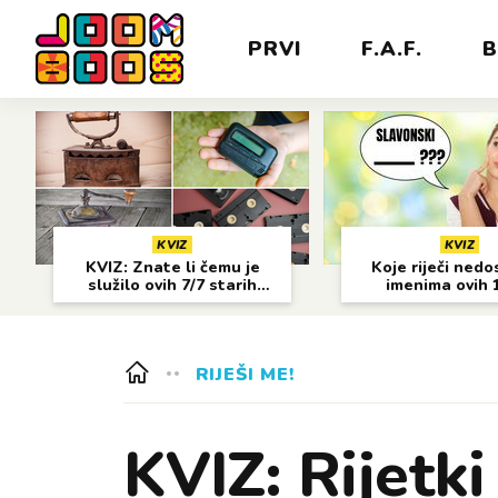
PRVI
F.A.F.
B
KVIZ
KVIZ
KVIZ: Znate li čemu je
Koje riječi nedo
služilo ovih 7/7 starih
imenima ovih 
predmeta?
gradova?
RIJEŠI ME!
KVIZ: Rijetki