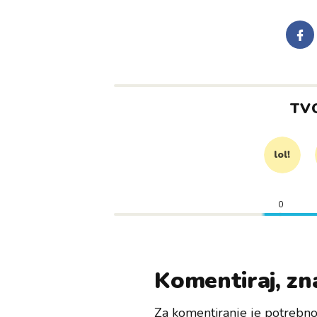
TV
lol!
0
Komentiraj, zna
Za komentiranje je potrebno 