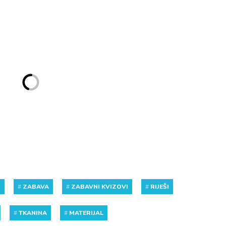
Z
#
ZABAVA
#
ZABAVNI KVIZOVI
#
RIJEŠI
#
TKANINA
#
MATERIJAL