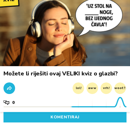
Možete li riješiti ovaj VELIKI kviz o glazbi?
lol!
aww
vrh!
woot?!
0
KOMENTIRAJ