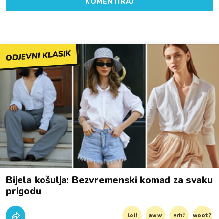
KOMENTIRAJ
ODJEVNI KLASIK
Bijela košulja: Bezvremenski komad za svaku
prigodu
lol!
aww
vrh!
woot?!