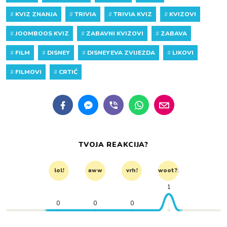
#
KVIZ ZNANJA
#
TRIVIA
#
TRIVIA KVIZ
#
KVIZOVI
#
JOOMBOOS KVIZ
#
ZABAVNI KVIZOVI
#
ZABAVA
#
FILM
#
DISNEY
#
DISNEYEVA ZVIJEZDA
#
LIKOVI
#
FILMOVI
#
CRTIĆ
TVOJA REAKCIJA?
lol!
aww
vrh!
woot?!
1
0
0
0