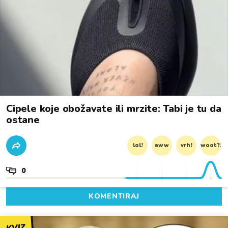
Cipele koje obožavate ili mrzite: Tabi je tu da
ostane
lol!
aww
vrh!
woot?!
0
KOMENTIRAJ
KVIZ