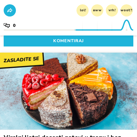
lol!
aww
vrh!
woot?!
0
KOMENTIRAJ
ZASLADITE SE