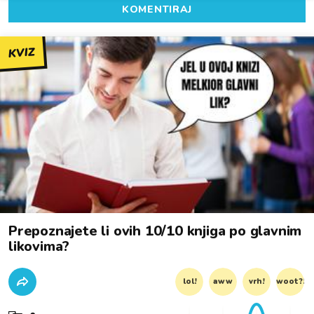
KOMENTIRAJ
KVIZ
Prepoznajete li ovih 10/10 knjiga po glavnim
likovima?
lol!
aww
vrh!
woot?!