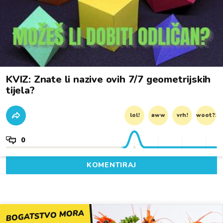
KVIZ: Znate li nazive ovih 7/7 geometrijskih
tijela?
lol!
aww
vrh!
woot?!
0
KOMENTIRAJ
BOGATSTVO MORA