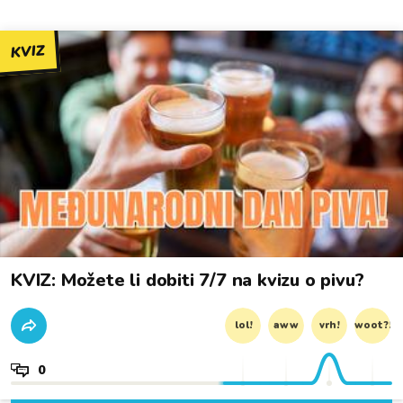
KVIZ
KVIZ: Možete li dobiti 7/7 na kvizu o pivu?
lol!
aww
vrh!
woot?!
0