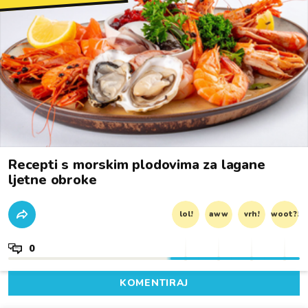
Recepti s morskim plodovima za lagane
ljetne obroke
lol!
aww
vrh!
woot?!
0
KOMENTIRAJ