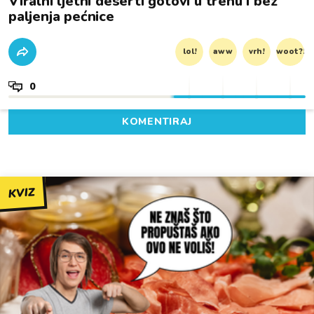
Viralni ljetni deserti gotovi u trenu i bez
paljenja pećnice
lol!
aww
vrh!
woot?!
0
KOMENTIRAJ
KVIZ