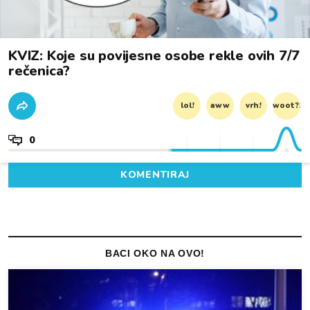
KVIZ: Koje su povijesne osobe rekle ovih 7/7
rečenica?
lol!
aww
vrh!
woot?!
0
KOMENTIRAJ