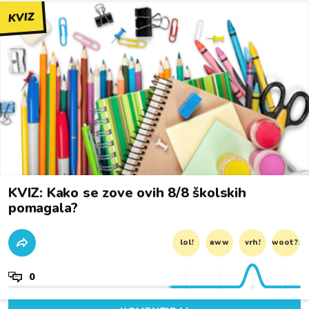
KVIZ
KVIZ: Kako se zove ovih 8/8 školskih
pomagala?
lol!
aww
vrh!
woot?!
0