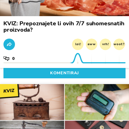
KVIZ: Prepoznajete li ovih 7/7 suhomesnatih
proizvoda?
lol!
aww
vrh!
woot?!
0
KOMENTIRAJ
KVIZ