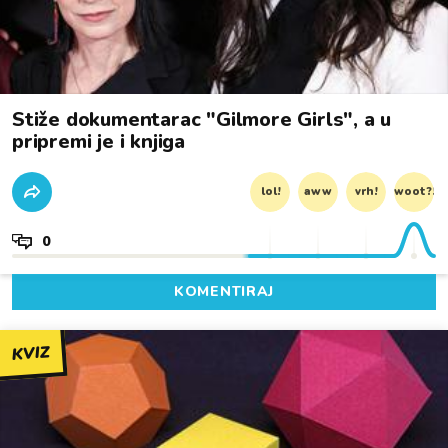
Stiže dokumentarac "Gilmore Girls", a u
pripremi je i knjiga
lol!
aww
vrh!
woot?!
0
KOMENTIRAJ
KVIZ