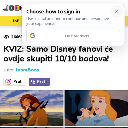
lol!
aww
vrh!
woot?!
26660
pregleda
Sign in with Google
05. prosinca 2022.
KVIZ: Samo Disney fanovi će
ovdje skupiti 10/10 bodova!
autor:
JoomBoos
Prati
Prati