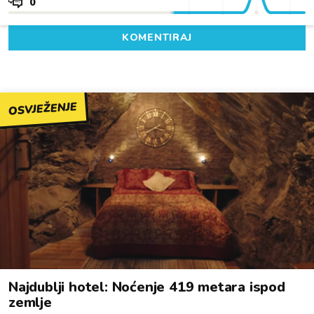
0
KOMENTIRAJ
OSVJEŽENJE
Najdublji hotel: Noćenje 419 metara ispod
zemlje