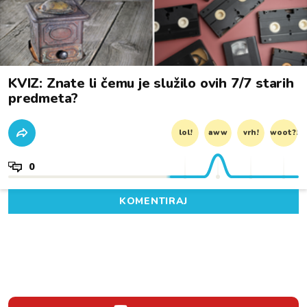
KVIZ: Znate li čemu je služilo ovih 7/7 starih
predmeta?
lol!
aww
vrh!
woot?!
0
KOMENTIRAJ