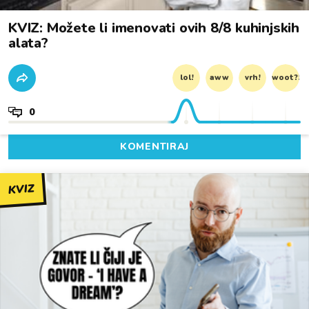
KVIZ: Možete li imenovati ovih 8/8 kuhinjskih
alata?
lol!
aww
vrh!
woot?!
0
KOMENTIRAJ
KVIZ