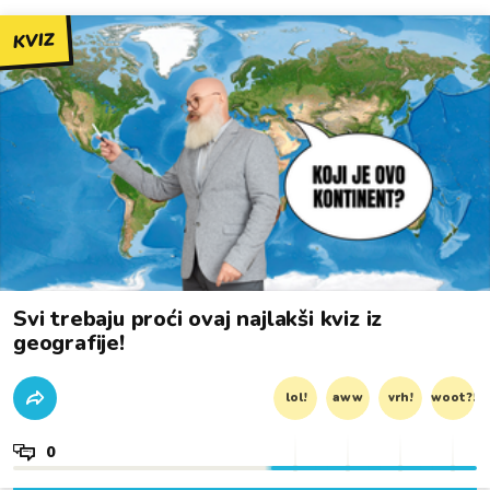
KVIZ
Svi trebaju proći ovaj najlakši kviz iz
geografije!
lol!
aww
vrh!
woot?!
0