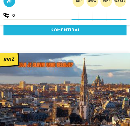
lol!
aww
vrh!
woot?!
0
KOMENTIRAJ
KVIZ