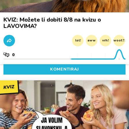
KVIZ: Možete li dobiti 8/8 na kvizu o
LAVOVIMA?
lol!
aww
vrh!
woot?!
0
KOMENTIRAJ
KVIZ