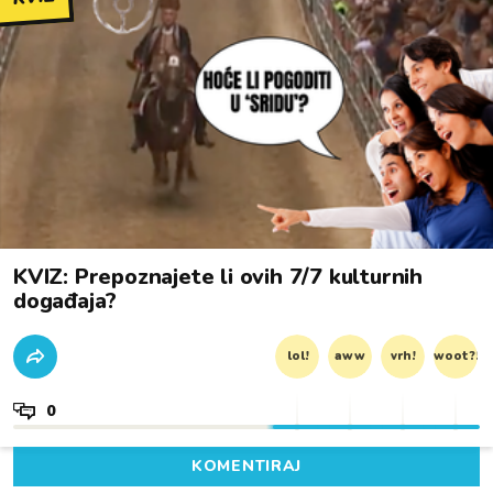
KVIZ: Prepoznajete li ovih 7/7 kulturnih
događaja?
lol!
aww
vrh!
woot?!
0
KOMENTIRAJ