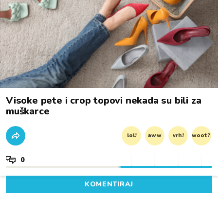
Visoke pete i crop topovi nekada su bili za
muškarce
lol!
aww
vrh!
woot?!
0
KOMENTIRAJ