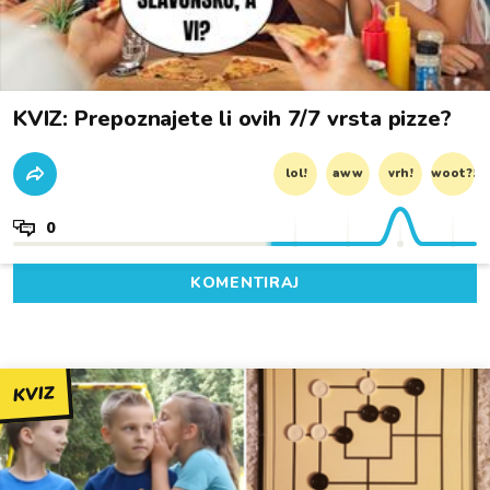
KVIZ: Prepoznajete li ovih 7/7 vrsta pizze?
lol!
aww
vrh!
woot?!
0
KOMENTIRAJ
KVIZ