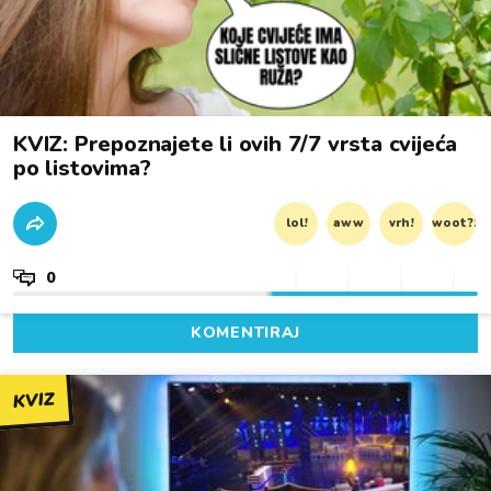
KVIZ: Prepoznajete li ovih 7/7 vrsta cvijeća
po listovima?
lol!
aww
vrh!
woot?!
0
KOMENTIRAJ
KVIZ