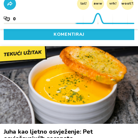
lol!
aww
vrh!
woot?!
0
KOMENTIRAJ
TEKUĆI UŽITAK
Juha kao ljetno osvježenje: Pet