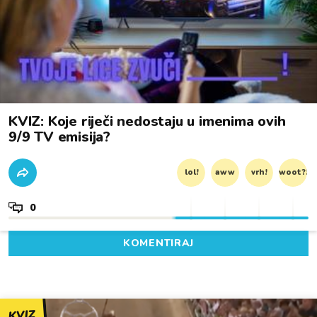
KVIZ: Koje riječi nedostaju u imenima ovih
9/9 TV emisija?
lol!
aww
vrh!
woot?!
0
KOMENTIRAJ
KVIZ