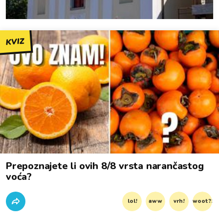
KVIZ
Prepoznajete li ovih 8/8 vrsta narančastog
voća?
lol!
aww
vrh!
woot?!