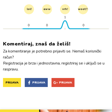
lol!
aww
vrh!
woot?!
1
0
0
0
Komentiraj, znaš da želiš!
Za komentiranje je potrebno prijaviti se. Nemaš korisnički
račun?
Registracija je brza i jednostavna, registriraj se i uključi se u
raspravu.
PRIJAVA
PRIJAVA
PRIJAVA