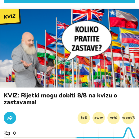
KVIZ
KVIZ: Rijetki mogu dobiti 8/8 na kvizu o
zastavama!
lol!
aww
vrh!
woot?!
0