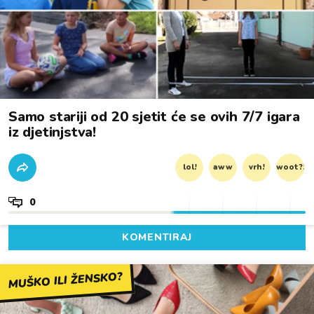
Samo stariji od 20 sjetit će se ovih 7/7 igara
iz djetinjstva!
lol!
aww
vrh!
woot?!
0
KOMENTIRAJ
MUŠKO ILI ŽENSKO?