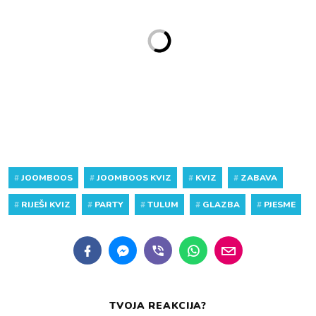
#
JOOMBOOS
#
JOOMBOOS KVIZ
#
KVIZ
#
ZABAVA
#
RIJEŠI KVIZ
#
PARTY
#
TULUM
#
GLAZBA
#
PJESME
TVOJA REAKCIJA?