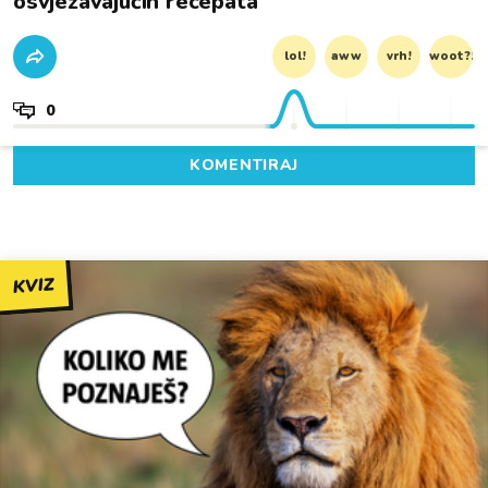
osvježavajućih recepata
lol!
aww
vrh!
woot?!
0
KOMENTIRAJ
KVIZ