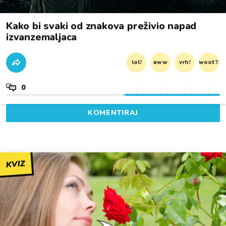
Kako bi svaki od znakova preživio napad
izvanzemaljaca
lol!
aww
vrh!
woot?!
0
KOMENTIRAJ
KVIZ