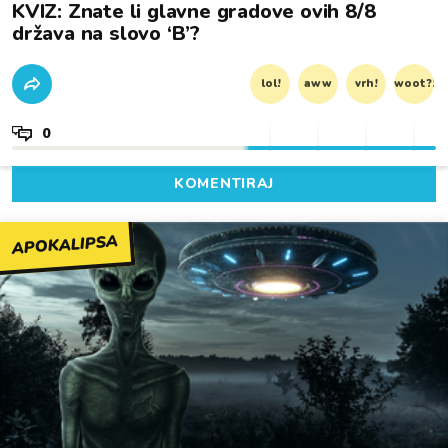
KVIZ: Znate li glavne gradove ovih 8/8
država na slovo ‘B’?
lol!
aww
vrh!
woot?!
0
KOMENTIRAJ
APOKALIPSA