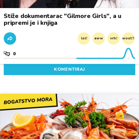
Stiže dokumentarac "Gilmore Girls", a u
pripremi je i knjiga
lol!
aww
vrh!
woot?!
0
KOMENTIRAJ
BOGATSTVO MORA