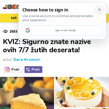
lol!
aww
vrh!
woot?!
2553
pregleda
Sign in with Google
10. rujna 2025.
KVIZ: Sigurno znate nazive
ovih 7/7 žutih deserata!
autor:
Sara Kremzir
Prati
Prati