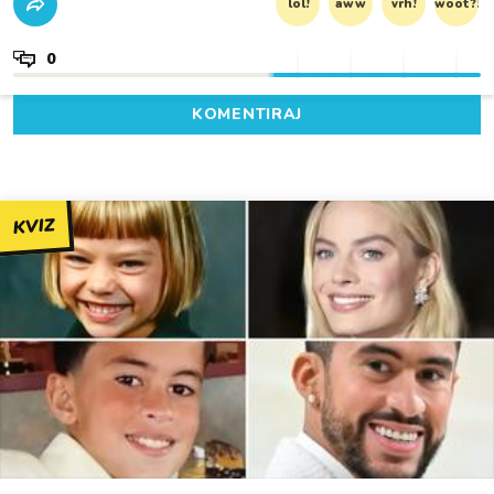
lol!
aww
vrh!
woot?!
0
KOMENTIRAJ
KVIZ