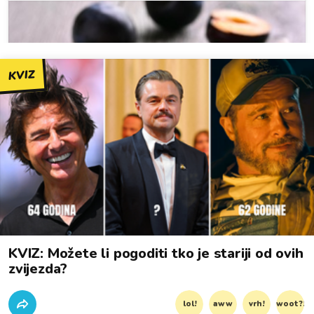
KVIZ
KVIZ: Možete li pogoditi tko je stariji od ovih
zvijezda?
lol!
aww
vrh!
woot?!