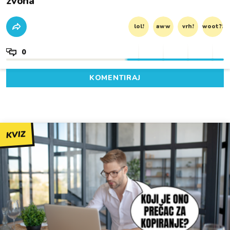
zvona'
lol!
aww
vrh!
woot?!
0
KOMENTIRAJ
KVIZ