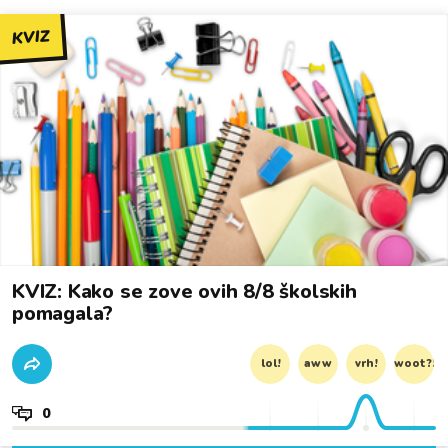
KVIZ
KVIZ: Kako se zove ovih 8/8 školskih
pomagala?
lol!
aww
vrh!
woot?!
0