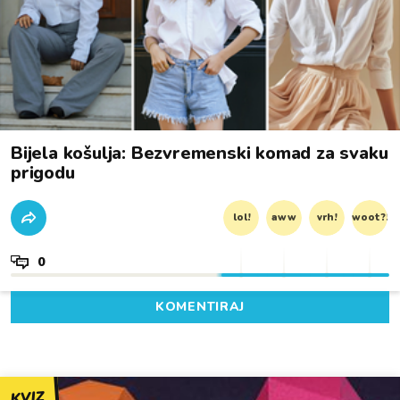
Bijela košulja: Bezvremenski komad za svaku
prigodu
lol!
aww
vrh!
woot?!
0
KOMENTIRAJ
KVIZ