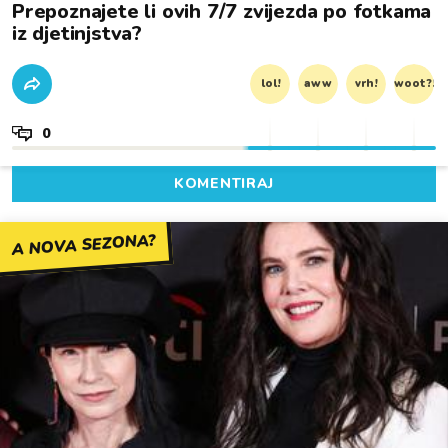
Prepoznajete li ovih 7/7 zvijezda po fotkama
iz djetinjstva?
lol!
aww
vrh!
woot?!
0
KOMENTIRAJ
A NOVA SEZONA?