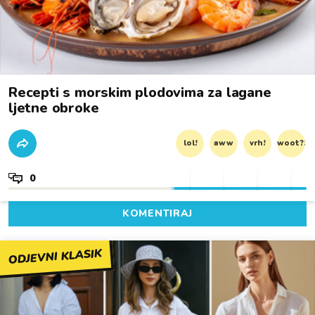
Recepti s morskim plodovima za lagane
ljetne obroke
lol!
aww
vrh!
woot?!
0
KOMENTIRAJ
ODJEVNI KLASIK