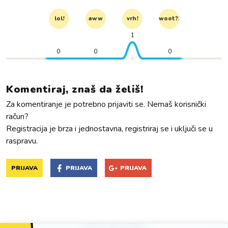
lol!
aww
vrh!
woot?!
1
0
0
0
Komentiraj, znaš da želiš!
Za komentiranje je potrebno prijaviti se. Nemaš korisnički
račun?
Registracija je brza i jednostavna, registriraj se i uključi se u
raspravu.
PRIJAVA
PRIJAVA
PRIJAVA