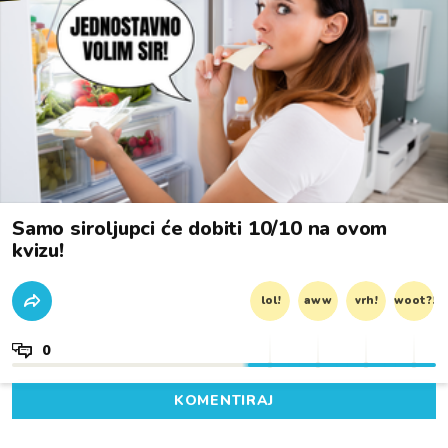
Samo siroljupci će dobiti 10/10 na ovom
kvizu!
lol!
aww
vrh!
woot?!
0
KOMENTIRAJ