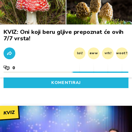
KVIZ: Oni koji beru gljive prepoznat će ovih
7/7 vrsta!
lol!
aww
vrh!
woot?!
0
KOMENTIRAJ
KVIZ