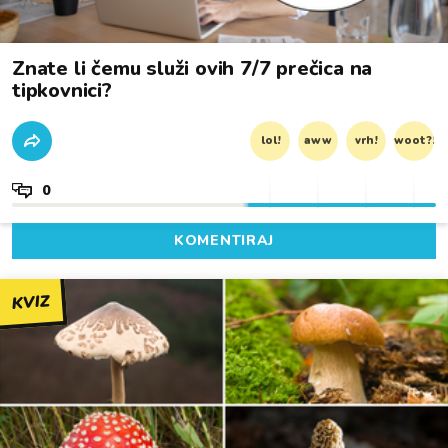
Znate li čemu služi ovih 7/7 prečica na
tipkovnici?
lol!
aww
vrh!
woot?!
0
KOMENTIRAJ
KVIZ