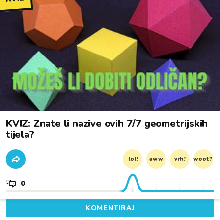
KVIZ: Znate li nazive ovih 7/7 geometrijskih
tijela?
lol!
aww
vrh!
woot?!
0
KOMENTIRAJ