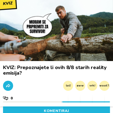
KVIZ
KVIZ: Prepoznajete li ovih 8/8 starih reality
emisija?
lol!
aww
vrh!
woot?!
0
KOMENTIRAJ