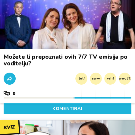
Možete li prepoznati ovih 7/7 TV emisija po
voditelju?
lol!
aww
vrh!
woot?!
0
KOMENTIRAJ
KVIZ