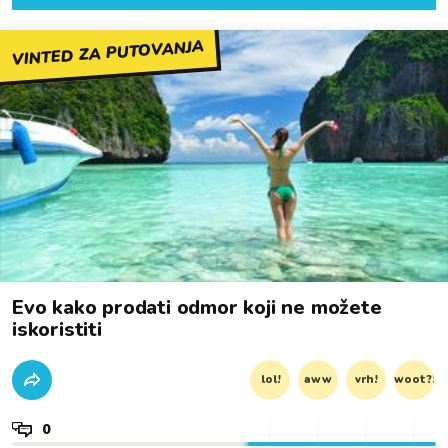
VINTED ZA PUTOVANJA
Evo kako prodati odmor koji ne možete
iskoristiti
lol!
aww
vrh!
woot?!
0