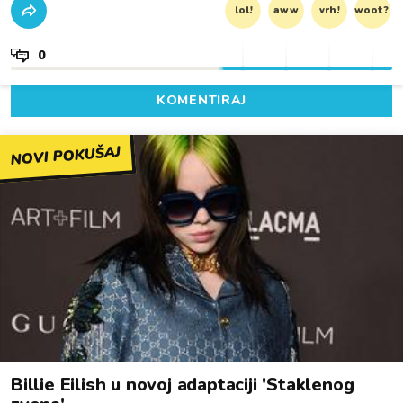
lol!
aww
vrh!
woot?!
0
KOMENTIRAJ
NOVI POKUŠAJ
Billie Eilish u novoj adaptaciji 'Staklenog