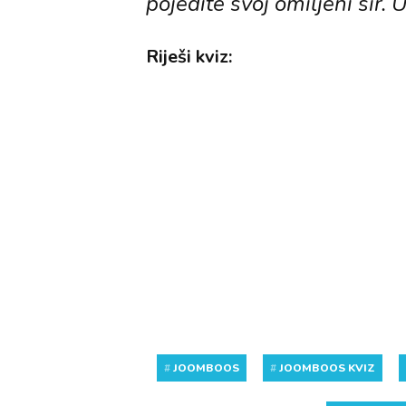
pojedite svoj omiljeni sir. U
Riješi kviz:
#
JOOMBOOS
#
JOOMBOOS KVIZ