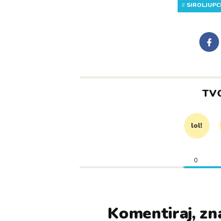
#
SIROLJUPC
TV
lol!
0
Komentiraj, zna