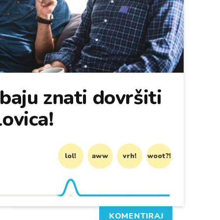
baju znati dovršiti
lovica!
lol!
aww
vrh!
woot?!
KOMENTIRAJ