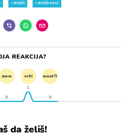
I
#
RIJEŠI
#
RIJEŠI KVIZ
OJA REAKCIJA?
aww
vrh!
woot?!
1
0
0
š da želiš!