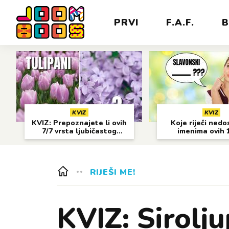
PRVI
F.A.F.
B
KVIZ
KVIZ
KVIZ: Prepoznajete li ovih
Koje riječi nedo
7/7 vrsta ljubičastog
imenima ovih 
cvijeća?
gradova?
RIJEŠI ME!
KVIZ: Sirolju