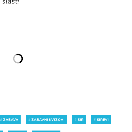
 slast!
#
ZABAVA
#
ZABAVNI KVIZOVI
#
SIR
#
SIREVI