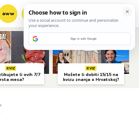
aww
vrh!
woot?!
Sign in with Google
KVIZ
KVIZ
likujete li ovih 7/7
Možete li dobiti 15/15 na
rsta mesa?
kvizu znanja o Hrvatskoj?
a