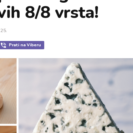
ih 8/8 vrsta!
025.
Prati
na Viberu