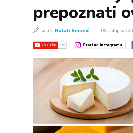
prepoznati ov
autor:
Natali Smirčić
09. listopada 2
Prati
na Instagramu