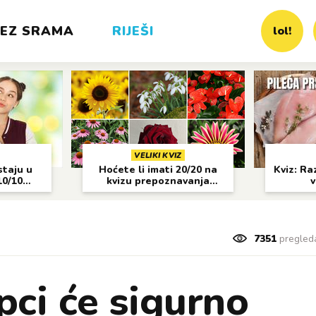
EZ SRAMA
RIJEŠI
lol!
VELIKI KVIZ
staju u
Hoćete li imati 20/20 na
Kviz: Raz
10/10
kvizu prepoznavanja
v
cvijeća?
7351
pregled
pci će sigurno