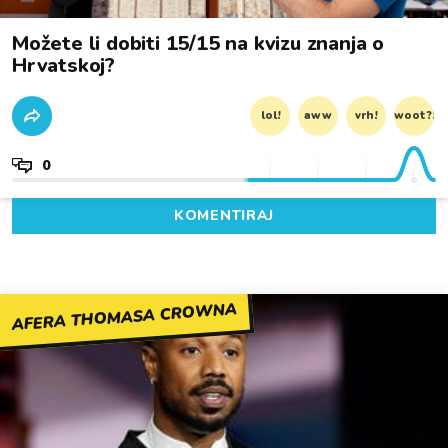
Možete li dobiti 15/15 na kvizu znanja o
Hrvatskoj?
lol!
aww
vrh!
woot?!
0
KOMENTIRAJ
AFERA THOMASA CROWNA