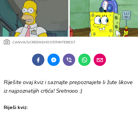
CANVA/SCREENSHOOT/PINTEREST
Riješite ovaj kviz i saznajte prepoznajete li žute likove
iz najpoznatijih crtića! Sretnooo :)
Riješi kviz: