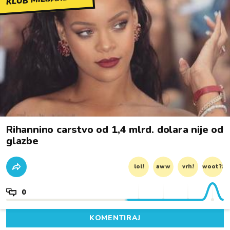
Rihannino carstvo od 1,4 mlrd. dolara nije od
glazbe
lol!
aww
vrh!
woot?!
0
KOMENTIRAJ