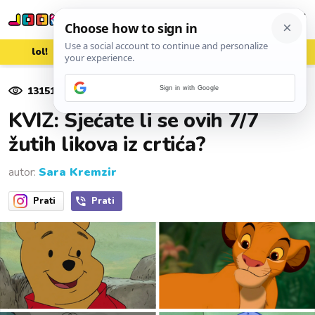
lol!
aww
vrh!
woot?!
13151
pregleda
Sign in with Google
25. ožujka 2025.
KVIZ: Sjećate li se ovih 7/7
žutih likova iz crtića?
autor:
Sara Kremzir
Prati
Prati