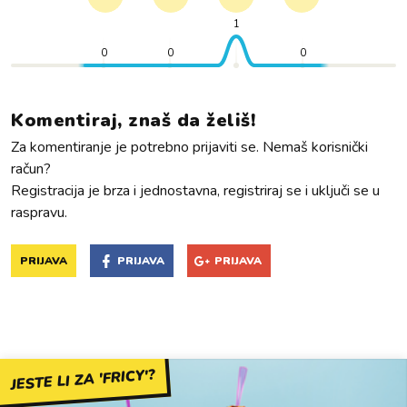
1
0
0
0
Komentiraj, znaš da želiš!
Za komentiranje je potrebno prijaviti se. Nemaš korisnički
račun?
Registracija je brza i jednostavna, registriraj se i uključi se u
raspravu.
PRIJAVA
PRIJAVA
PRIJAVA
JESTE LI ZA 'FRICY'?