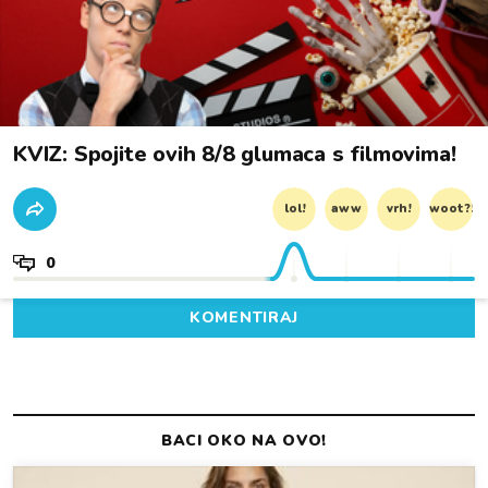
KVIZ: Spojite ovih 8/8 glumaca s filmovima!
lol!
aww
vrh!
woot?!
0
KOMENTIRAJ