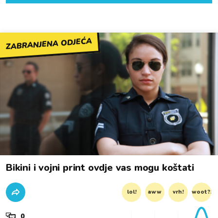
ZABRANJENA ODJEĆA
Bikini i vojni print ovdje vas mogu koštati
lol!
aww
vrh!
woot?!
0