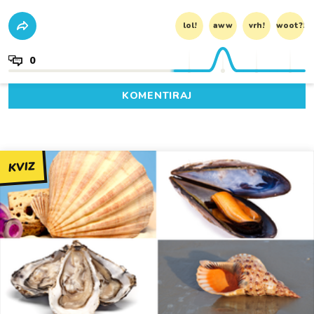
lol!
aww
vrh!
woot?!
0
KOMENTIRAJ
KVIZ