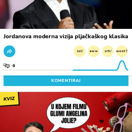
Jordanova moderna vizija pljačkaškog klasika
lol!
aww
vrh!
woot?!
0
KOMENTIRAJ
KVIZ