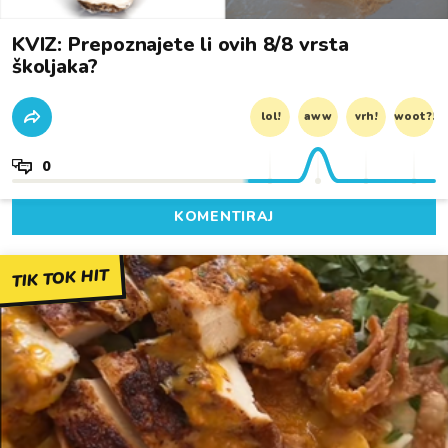
KVIZ: Prepoznajete li ovih 8/8 vrsta
školjaka?
lol!
aww
vrh!
woot?!
0
KOMENTIRAJ
TIK TOK HIT