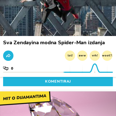
Sva Zendayina modna Spider-Man izdanja
lol!
aww
vrh!
woot?!
0
KOMENTIRAJ
MIT O DIJAMANTIMA