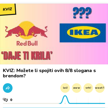
KVIZ
KVIZ: Možete li spojiti ovih 8/8 slogana s
brendom?
lol!
aww
vrh!
woot?!
0