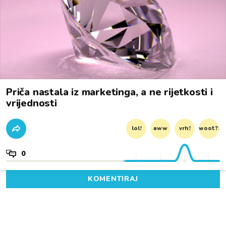
Priča nastala iz marketinga, a ne rijetkosti i
vrijednosti
lol!
aww
vrh!
woot?!
0
KOMENTIRAJ