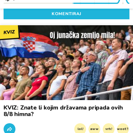
KOMENTIRAJ
KVIZ
KVIZ: Znate li kojim državama pripada ovih
8/8 himna?
lol!
aww
vrh!
woot?!