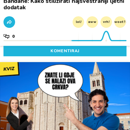
Bandane: Kako stilizirati najsvestraniji ljetni
dodatak
lol!
aww
vrh!
woot?!
0
KOMENTIRAJ
KVIZ