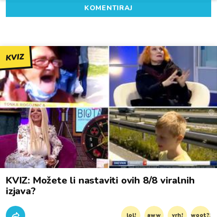
KOMENTIRAJ
KVIZ
KVIZ: Možete li nastaviti ovih 8/8 viralnih
izjava?
lol!
aww
vrh!
woot?!