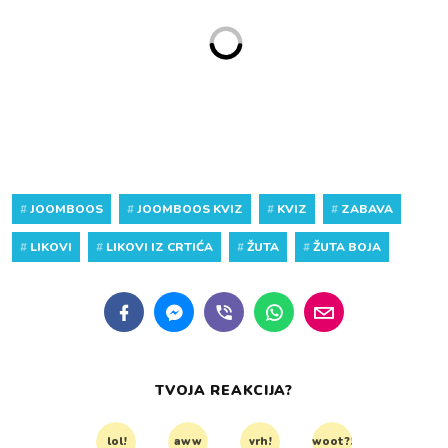
#
JOOMBOOS
#
JOOMBOOS KVIZ
#
KVIZ
#
ZABAVA
#
LIKOVI
#
LIKOVI IZ CRTIĆA
#
ŽUTA
#
ŽUTA BOJA
TVOJA REAKCIJA?
lol!
aww
vrh!
woot?!